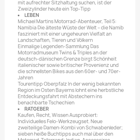
mit aufrechter Sitzhaltung suchen, ist der
Zweizylinder heute ein Top-Tipp
LEBEN
Michael Martins Motorrad-Abenteuer, Teil 5:
Namibia Die älteste Wüste der Welt – die Namib
fasziniert mit einer ungeheuren Vielfalt an
Landschaften, Tieren und Völkern
Einmalige Legenden-Sammlung Das
Motorradmuseum Twins & Triples an der
deutsch-dänischen Grenze birgt Schönheit
italienischer sowie britischer Provenienz und
die schnellsten Bikes aus den 60er- und 70er-
Jahren
Tourentipp Oberpfalz In der wenig bekannten
Region im Osten Bayerns lohnt eine herbstliche
Entdeckungsfahrt mit Abstechern ins
benachbarte Tschechien
RATGEBER
Kaufen, Recht, Wissen Ausprobiert:
Individuelles Felo-Werkzeugset. Neue
zweiteilige Damen-Kombi von Schwabenleder;
sieben heiße Buchtipps auch mal über den