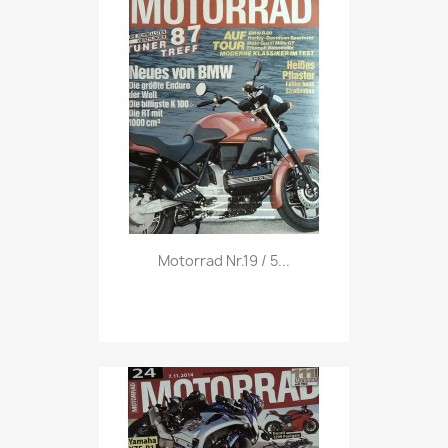
Vorschau

Motorrad Nr.19 / 5...