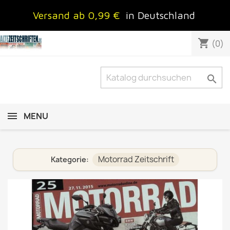
Versand ab 0,99 €
in Deutschland
shopping_cart
(0)

MENU
Motorrad Zeitschrift
Kategorie: