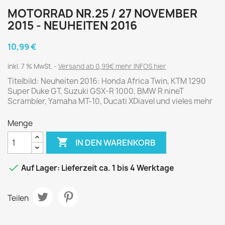
MOTORRAD NR.25 / 27 NOVEMBER
2015 - NEUHEITEN 2016
10,99 €
inkl. 7 % MwSt.
Versand ab 0,99€ mehr INFOS hier
Titelbild: Neuheiten 2016: Honda Africa Twin, KTM 1290
Super Duke GT, Suzuki GSX-R 1000, BMW R nineT
Scrambler, Yamaha MT-10, Ducati XDiavel und vieles mehr
Menge

IN DEN WARENKORB

Auf Lager: Lieferzeit ca. 1 bis 4 Werktage
Teilen