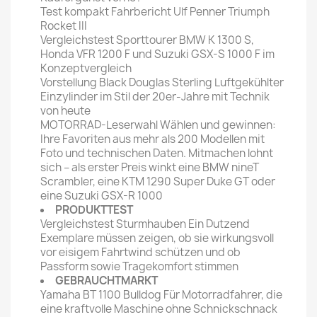
Test kompakt Fahrbericht Ulf Penner Triumph
Rocket III
Vergleichstest Sporttourer BMW K 1300 S,
Honda VFR 1200 F und Suzuki GSX-S 1000 F im
Konzeptvergleich
Vorstellung Black Douglas Sterling Luftgekühlter
Einzylinder im Stil der 20er-Jahre mit Technik
von heute
MOTORRAD-Leserwahl Wählen und gewinnen:
Ihre Favoriten aus mehr als 200 Modellen mit
Foto und technischen Daten. Mitmachen lohnt
sich – als erster Preis winkt eine BMW nineT
Scrambler, eine KTM 1290 Super Duke GT oder
eine Suzuki GSX-R 1000
PRODUKTTEST
Vergleichstest Sturmhauben Ein Dutzend
Exemplare müssen zeigen, ob sie wirkungsvoll
vor eisigem Fahrtwind schützen und ob
Passform sowie Tragekomfort stimmen
GEBRAUCHTMARKT
Yamaha BT 1100 Bulldog Für Motorradfahrer, die
eine kraftvolle Maschine ohne Schnickschnack