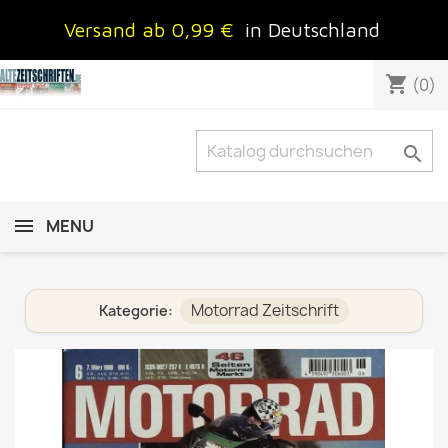
Versand ab 0,99 €
in Deutschland
shopping_cart
(0)

MENU
Motorrad Zeitschrift
Kategorie: