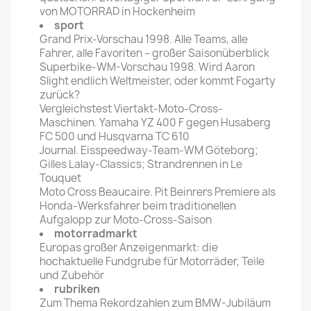
von MOTORRAD in Hockenheim
sport
Grand Prix-Vorschau 1998. Alle Teams, alle
Fahrer, alle Favoriten – großer Saisonüberblick
Superbike-WM-Vorschau 1998. Wird Aaron
Slight endlich Weltmeister, oder kommt Fogarty
zurück?
Vergleichstest Viertakt-Moto-Cross-
Maschinen. Yamaha YZ 400 F gegen Husaberg
FC 500 und Husqvarna TC 610
Journal. Eisspeedway-Team-WM Göteborg;
Gilles Lalay-Classics; Strandrennen in Le
Touquet
Moto Cross Beaucaire. Pit Beinrers Premiere als
Honda-Werksfahrer beim traditionellen
Aufgalopp zur Moto-Cross-Saison
motorradmarkt
Europas großer Anzeigenmarkt: die
hochaktuelle Fundgrube für Motorräder, Teile
und Zubehör
rubriken
Zum Thema Rekordzahlen zum BMW-Jubiläum