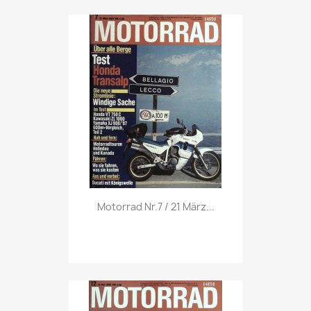
Vorschau

Motorrad Nr.7 / 21 März...