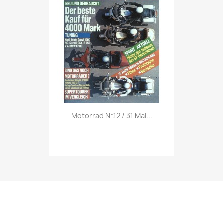
Vorschau

Motorrad Nr.12 / 31 Mai...