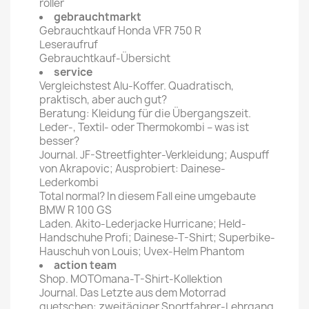
roller
gebrauchtmarkt
Gebrauchtkauf Honda VFR 750 R
Leseraufruf
Gebrauchtkauf-Übersicht
service
Vergleichstest Alu-Koffer. Quadratisch,
praktisch, aber auch gut?
Beratung: Kleidung für die Übergangszeit.
Leder-, Textil- oder Thermokombi – was ist
besser?
Journal. JF-Streetfighter-Verkleidung; Auspuff
von Akrapovic; Ausprobiert: Dainese-
Lederkombi
Total normal? In diesem Fall eine umgebaute
BMW R 100 GS
Laden. Akito-Lederjacke Hurricane; Held-
Handschuhe Profi; Dainese-T-Shirt; Superbike-
Hauschuh von Louis; Uvex-Helm Phantom
action team
Shop. MOTOmana-T-Shirt-Kollektion
Journal. Das Letzte aus dem Motorrad
quetschen: zweitägiger Sportfahrer-Lehrgang