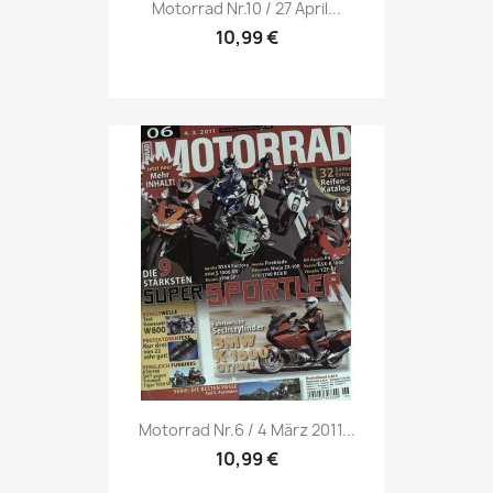
Vorschau

Motorrad Nr.10 / 27 April...
10,99 €
Vorschau

Motorrad Nr.6 / 4 März 2011...
10,99 €