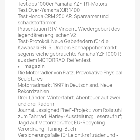
Test des 1000er Yamaha YZF-R1-Motors
Test Over-Yamaha XJR 1400
Test Honda CRM 250 AR. Sparsamer und
schadstoffärmer
Präsentation RTV-Vincent. Wiedergeburt des
legendären englischen V2
Test-Protokoll. Neue Gabelfedern für die
Kawasaki ER-5. Und ein Schnäppchenmarkt-
segensreiche gebrauchte Yamaha YZF 1000 R
aus dem MOTORRAD-Reifenfest
magazin
Die Motorradler von Flatz. Provokative Physical
Sculptures
Motorradmarkt 1997 in Deutschland. Neue
Rekordzahlen
Drei-Länder-Winterfahrt. Abenteuer auf zwei
und drei Rädern
Journal. „assigned Phel“-Projekt: vom Rollstuhl
zum Fahrrad; Harley-Ausstellung; Leseraufruf;
Jagd auf Motorradrüffel; EU-Recycling-
Verordnung; Tuning-Buch
Versicherungsfalle für Leichtkrafträder und -