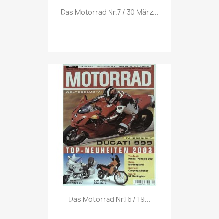
Vorschau

Das Motorrad Nr.7 / 30 März...
Vorschau

Das Motorrad Nr.16 / 19...