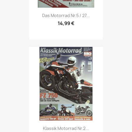
Vorschau

Das Motorrad Nr.5 / 27...
14,99 €
Vorschau

Klassik Motorrad Nr.2...