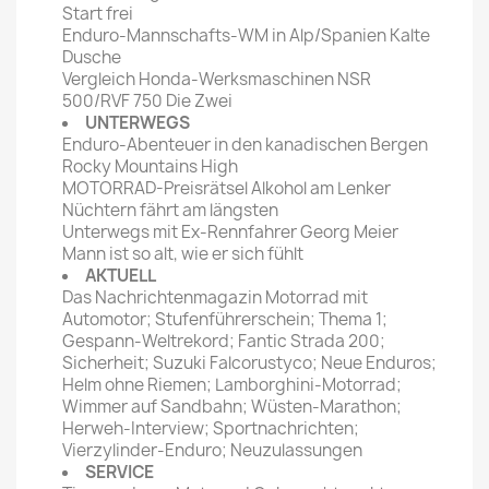
Start frei
Enduro-Mannschafts-WM in Alp/Spanien Kalte
Dusche
Vergleich Honda-Werksmaschinen NSR
500/RVF 750 Die Zwei
UNTERWEGS
Enduro-Abenteuer in den kanadischen Bergen
Rocky Mountains High
MOTORRAD-Preisrätsel Alkohol am Lenker
Nüchtern fährt am längsten
Unterwegs mit Ex-Rennfahrer Georg Meier
Mann ist so alt, wie er sich fühlt
AKTUELL
Das Nachrichtenmagazin Motorrad mit
Automotor; Stufenführerschein; Thema 1;
Gespann-Weltrekord; Fantic Strada 200;
Sicherheit; Suzuki Falcorustyco; Neue Enduros;
Helm ohne Riemen; Lamborghini-Motorrad;
Wimmer auf Sandbahn; Wüsten-Marathon;
Herweh-Interview; Sportnachrichten;
Vierzylinder-Enduro; Neuzulassungen
SERVICE