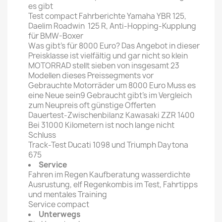
es gibt
Test compact Fahrberichte Yamaha YBR 125,
Daelim Roadwin 125 R, Anti-Hopping-Kupplung
für BMW-Boxer
Was gibt's für 8000 Euro? Das Angebot in dieser
Preisklasse ist vielfältig und gar nicht so klein
MOTORRAD stellt sieben von insgesamt 23
Modellen dieses Preissegments vor
Gebrauchte Motorräder um 8000 Euro Muss es
eine Neue sein9 Gebraucht gibt's im Vergleich
zum Neupreis oft günstige Offerten
Dauertest-Zwischenbilanz Kawasaki ZZR 1400
Bei 31000 Kilometern ist noch lange nicht
Schluss
Track-Test Ducati 1098 und Triumph Daytona
675
Service
Fahren im Regen Kaufberatung wasserdichte
Ausrustung, elf Regenkombis im Test, Fahrtipps
und mentales Training
Service compact
Unterwegs