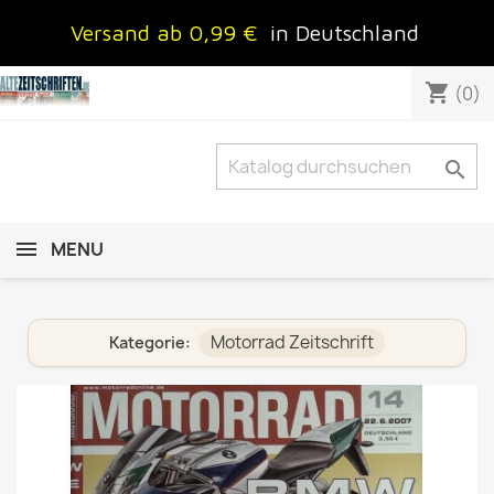
Versand ab 0,99 €
in Deutschland
shopping_cart
(0)

MENU
Motorrad Zeitschrift
Kategorie: