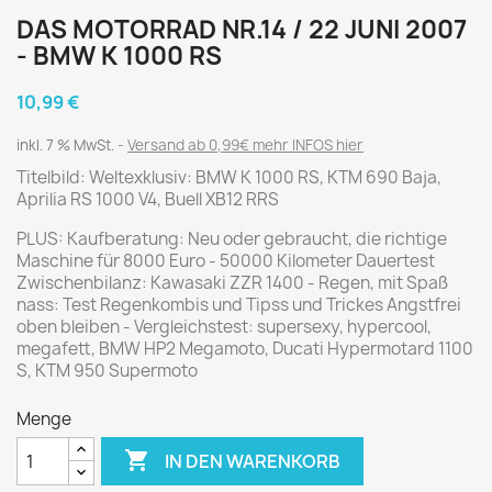
DAS MOTORRAD NR.14 / 22 JUNI 2007
- BMW K 1000 RS
10,99 €
inkl. 7 % MwSt.
Versand ab 0,99€ mehr INFOS hier
Titelbild: Weltexklusiv: BMW K 1000 RS, KTM 690 Baja,
Aprilia RS 1000 V4, Buell XB12 RRS
PLUS: Kaufberatung: Neu oder gebraucht, die richtige
Maschine für 8000 Euro - 50000 Kilometer Dauertest
Zwischenbilanz: Kawasaki ZZR 1400 - Regen, mit Spaß
nass: Test Regenkombis und Tipss und Trickes Angstfrei
oben bleiben - Vergleichstest: supersexy, hypercool,
megafett, BMW HP2 Megamoto, Ducati Hypermotard 1100
S, KTM 950 Supermoto
Menge

IN DEN WARENKORB