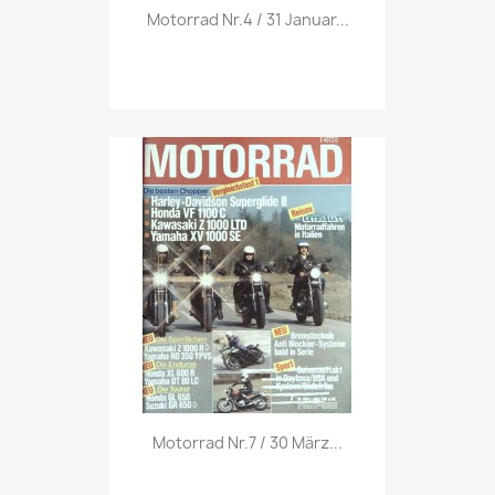
Vorschau

Motorrad Nr.4 / 31 Januar...
Vorschau

Motorrad Nr.7 / 30 März...