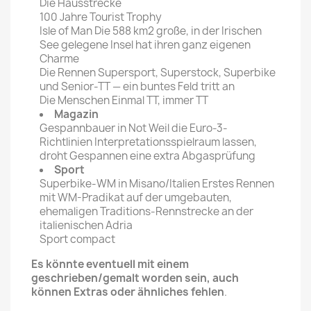
Die Hausstrecke
100 Jahre Tourist Trophy
Isle of Man Die 588 km2 große, in der Irischen
See gelegene Insel hat ihren ganz eigenen
Charme
Die Rennen Supersport, Superstock, Superbike
und Senior-TT — ein buntes Feld tritt an
Die Menschen Einmal TT, immer TT
Magazin
Gespannbauer in Not Weil die Euro-3-
Richtlinien Interpretationsspielraum lassen,
droht Gespannen eine extra Abgasprüfung
Sport
Superbike-WM in Misano/Italien Erstes Rennen
mit WM-Pradikat auf der umgebauten,
ehemaligen Traditions-Rennstrecke an der
italienischen Adria
Sport compact
Es könnte eventuell mit einem
geschrieben/gemalt worden sein, auch
können Extras oder ähnliches fehlen
.