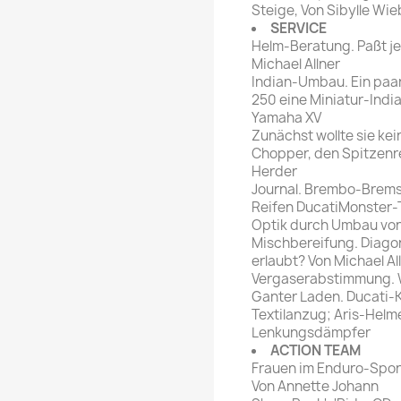
Steige, Von Sibylle Wi
SERVICE
Helm-Beratung. Paßt je
Michael Allner
Indian-Umbau. Ein paar
250 eine Miniatur-Indi
Yamaha XV
Zunächst wollte sie kei
Chopper, den Spitzenre
Herder
Journal. Brembo-Brem
Reifen DucatiMonster-
Optik durch Umbau von
Mischbereifung. Diagona
erlaubt? Von Michael Al
Vergaserabstimmung. W
Ganter Laden. Ducati-K
Textilanzug; Aris-Helm
Lenkungsdämpfer
ACTION TEAM
Frauen im Enduro-Spor
Von Annette Johann