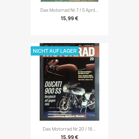
Vorschau

Das Motorrad Nr.7 / 5 April...
15,99 €
NICHT AUF LAGER
Vorschau

Das Motorrad Nr.20 / 16...
15,99 €