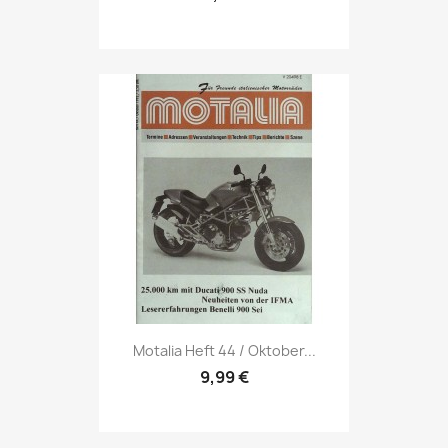
Vorschau

Motalia Heft 44 / Oktober...
9,99 €