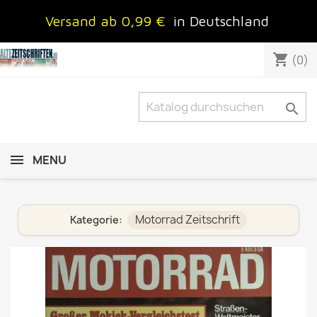
Versand ab 0,99 €
in Deutschland
shopping_cart
(0)

MENU
Motorrad Zeitschrift
Kategorie: