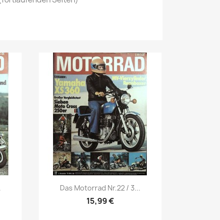
Vorschau

.
Das Motorrad Nr.22 / 3...
15,99 €