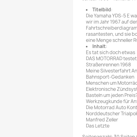
rte Zeitschrift
Mare
Bravo Screenfun
Titelbild
:
rift
MERIAN
Die Yamaha YDS-5 E war
CINEMA
wir im Jahr 1967 auf d
Fernsehwoche
Fahrtschreiberdiagram
eitschrift
rasantesten, und sie b
Funk Uhr
eine Menge schneller R
 Magazin
Funk und Film
Inhalt
:
ft
Es tat sich doch etwas
HÖRZU
TAGES &
DAS MOTORRAD testet
WOCHENZEITUNGE
N-Zone
Straßenrennen 1968
Meine Silvesterfahrt A
Bildzeitung
Progress Film
Bahnsport-Gedanken
hrift
Frankfurter Allgemeine
Menschen um Motorräd
Elektronische Zündsy
Magazin
Basteln um jeden Preis
Frankfurter Illustrierte
Werkzeugkunde für An
e
Die Motorrad Auto Kon
Norddeutscher Trialpo
rift
Manfred Zeller
Das Letzte
Seitenanzahl: 30 Seiten 