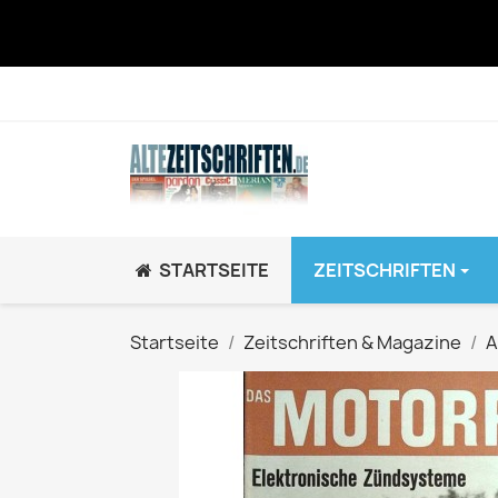
STARTSEITE
ZEITSCHRIFTEN
JUGEND / K
Startseite
Zeitschriften & Magazine
A
BRAVO GiRL!
BRAVO HipHop
BRAVO Zeitsch
hey!