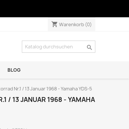
shopping_cart
Warenkorb
(0)

BLOG
NATUR & TECHNIK
orrad Nr.1 / 13 Januar 1968 - Yamaha YDS-5
Das Tier
1 / 13 JANUAR 1968 - YAMAHA
GEO Das neue Bild der Erde
GEO Wissen
KOSMOS