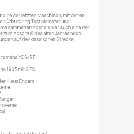
Mein schöner
 eine der letzten Maschinen, mit denen
Garten
em Nürburgring Testkilometer und
selber machen
me sammelten Aber sie war auch eine der
ot zum Abschluß des alten Jahres noch
Selbst ist der
unden auf der klassischen Strecke.
Mann
SONSTIGE
 Yamaha YDS-5 E
N
Sonstige
nno 1903 mit 2 PS
Magazine
er Klaus Enders
steme
?
fänger
troverse
kal
(fortlaufenden Seiten)