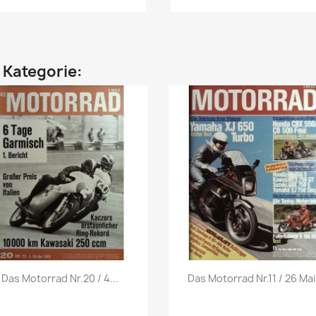
n Kategorie:
Vorschau
Vorschau


Das Motorrad Nr.20 / 4...
Das Motorrad Nr.11 / 26 Mai.