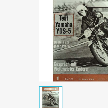
Mädchen
POP Rocky
Yam!
GESCHICHTE
BOULEVAR