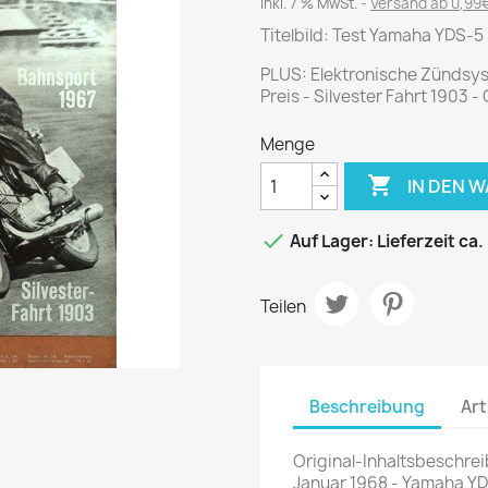
Journal
Die Fahrschule
inkl. 7 % MwSt.
Versand ab 0,99€
Shape
Titelbild: Test Yamaha YDS-5
Gute Fahrt
Klassik Motorrad
PLUS: Elektronische Zündsys
Preis - Silvester Fahrt 1903 
MO Zeitschrift
Motor Klassik
Menge
Motorrad Classic

IN DEN 
Motorrad Zeitschrift
Oldtimer Markt

Auf Lager: Lieferzeit ca.
Programmhefte Rennen
PS das Sport Motorrad
Teilen
Rallye Racing
TOURENFAHRER
Beschreibung
Art
 / POLITIK /
FILM & KINO
REISE &
V
Original-Inhaltsbeschreib
D
URLAUB
Januar 1968 - Yamaha YD
Bild und Funk
Gu