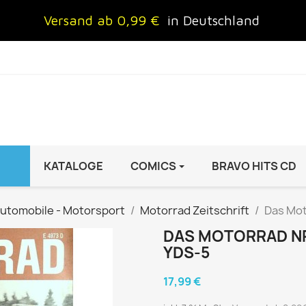
Versand ab 0,99 €
in Deutschland
KATALOGE
COMICS
BRAVO HITS CD
IND
FRAUEN
AUTO & MOTOR
utomobile - Motorsport
Motorrad Zeitschrift
Das Mot
Brigitte
ADAC Motorwelt
DAS MOTORRAD NR.
 Special
Cosmopolitan
auto motor sport Archiv
YDS-5
rift
freundin
Autoprospekte &
17,99 €
InStyle
Broschüren