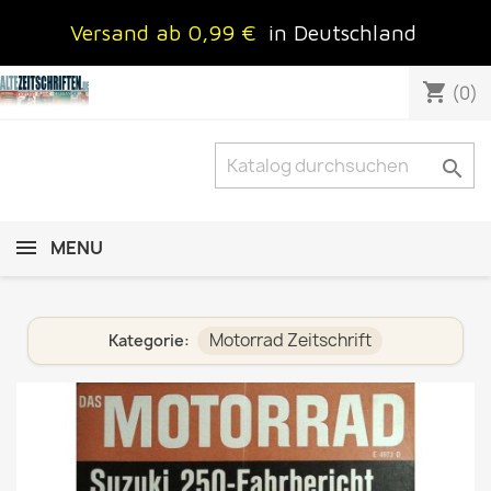
Versand ab 0,99 €
in Deutschland
shopping_cart
(0)

MENU
Motorrad Zeitschrift
Kategorie: