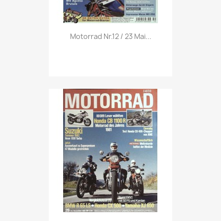
Vorschau

Motorrad Nr.12 / 23 Mai...