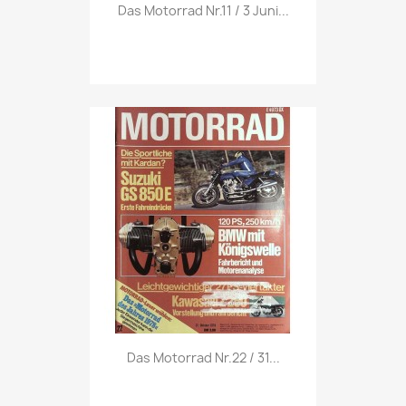
Vorschau

Das Motorrad Nr.11 / 3 Juni...
Vorschau

Das Motorrad Nr.22 / 31...