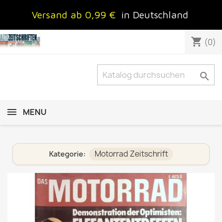
Versand ab 0,99 €
in Deutschland
shopping_cart
(0)

MENU
Motorrad Zeitschrift
Kategorie: