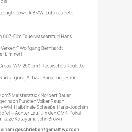
äder
gzeugtriebwerk BMW-Luftikus Peter
n 007-Film Feuerwasserstuhl Hans
 Verkehr" Wolfgang Bernhardt
ter Limmert
 Cross-WM 250 cm3 Russisches Roulette
 Nürburgring Altbau-Sanierung Hans-
 cm3 Meisterstück Norbert Bauer
ger nach Punkten Volker Rauch
hn-WM-Halbfinale Scheeßel Hans-Joachim
zäpfel — Achter Lauf um den OMK-Pokal
amikaze Katayama John Brown
it einem geschrieben/gemalt worden