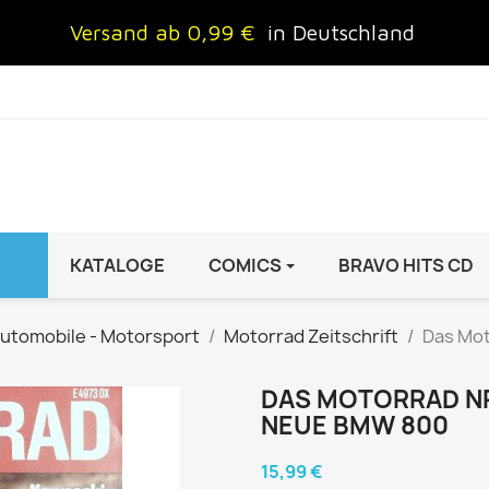
Versand ab 0,99 €
in Deutschland
KATALOGE
COMICS
BRAVO HITS CD
IND
FRAUEN
AUTO & MOTOR
utomobile - Motorsport
Motorrad Zeitschrift
Das Mot
Brigitte
ADAC Motorwelt
 Special
Cosmopolitan
auto motor sport Archiv
DAS MOTORRAD NR.1
NEUE BMW 800
rift
freundin
Autoprospekte &
InStyle
Broschüren
15,99 €