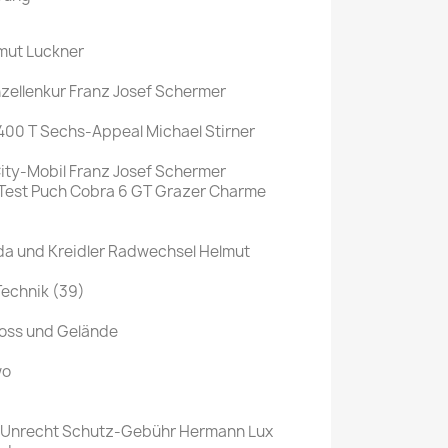
Mein schöner
lmut Luckner
Garten
selber machen
zellenkur Franz Josef Schermer
Selbst ist der
400 T Sechs-Appeal Michael Stirner
Mann
ity-Mobil Franz Josef Schermer
SONSTIGE
: Test Puch Cobra 6 GT Grazer Charme
N
Sonstige
Magazine
a und Kreidler Radwechsel Helmut
Technik (39)
ross und Gelände
wo
 Unrecht Schutz-Gebühr Hermann Lux