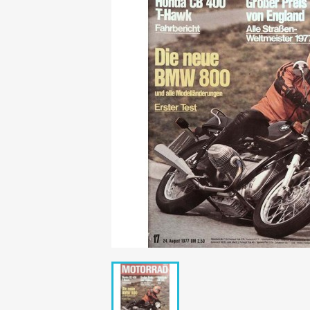
Mädchen
POP Rocky
Yam!
GESCHICHTE
BOULEVAR