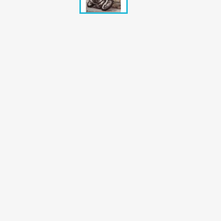
Bunte Illustrie
Cicero Zeitsch
Das Magazin
DER SPIEGEL Z
Eulenspiegel
Max Zeitschri
Neue Post
Neue Revue
pardon Zeitsc
Quick
stern Archiv
stern Biografi
Tempo Zeitsch
Wiener