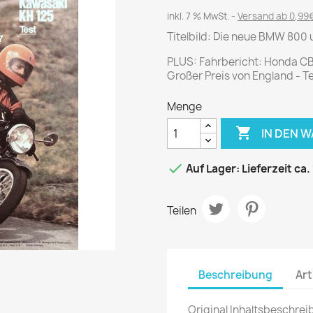
Journal
Die Fahrschule
inkl. 7 % MwSt.
Versand ab 0,99€
Shape
Gute Fahrt
Titelbild: Die neue BMW 800
Klassik Motorrad
PLUS: Fahrbericht: Honda CB
MO Zeitschrift
Großer Preis von England - T
Motor Klassik
Menge
Motorrad Classic
Motorrad Zeitschrift

IN DEN 
Oldtimer Markt

Auf Lager: Lieferzeit ca.
Programmhefte Rennen
PS das Sport Motorrad
Teilen
Rallye Racing
TOURENFAHRER
Beschreibung
Art
 / POLITIK /
FILM & KINO
REISE &
V
D
URLAUB
Original Inhaltsbeschrei
Bild und Funk
Gu