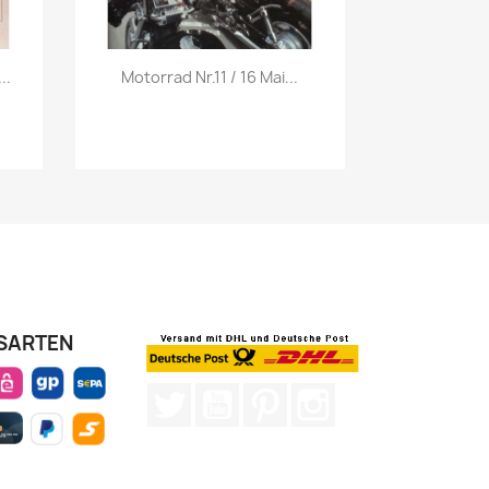
Vorschau

..
Motorrad Nr.11 / 16 Mai...
SARTEN
Twitter
YouTube
Pinterest
Instagram