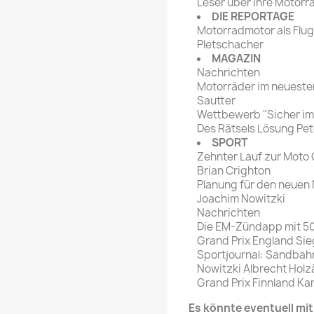
Leser über ihre Motorr
DIE REPORTAGE
Motorradmotor als Flu
Pletschacher
MAGAZIN
Nachrichten
Motorräder im neueste
Sautter
Wettbewerb "Sicher im
Des Rätsels Lösung Pe
SPORT
Zehnter Lauf zur Moto
Brian Crighton
Planung für den neuen
Joachim Nowitzki
Nachrichten
Die EM-Zündapp mit 50
Grand Prix England Sie
Sportjournal: Sandba
Nowitzki Albrecht Hol
Grand Prix Finnland K
Es könnte eventuell m