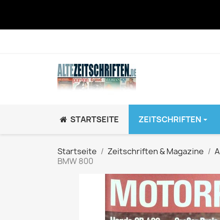
STARTSEITE
ZEITSCHRIFTEN
JUGEND / K
Startseite
Zeitschriften & Magazine
A
BMW 800
BRAVO GiRL!
BRAVO HipHop
BRAVO Zeitsch
hey!