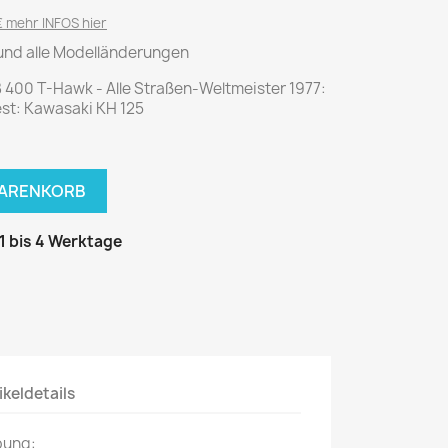
National Geographic
 mehr INFOS hier
P.M. Biografie
 und alle Modelländerungen
PM Magazin
 400 T-Hawk - Alle Straßen-Weltmeister 1977:
Unser Wald
est: Kawasaki KH 125
MUSIK
MODE
Breakout
Anna burda
WARENKORB
Graceland
Der Stern
JUICE
Für Sie
 1 bis 4 Werktage
Metal Hammer
neue mode
Rolling Stone
Ottobre
Sports Illustrated
Verena
Vogue
ikeldetails
ERBRAUCHER
HANDWERK
bung:
ter Rat
Hobby