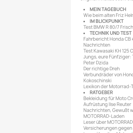
rte Zeitschrift
Mare
Bravo Screenfun
MEIN TAGEBUCH
rift
MERIAN
Wie beim alten Friz He
CINEMA
IM BLICKPUNKT
Fernsehwoche
Test BMW R 80/7 Frisch
eitschrift
TECHNIK UND TEST
Funk Uhr
Fahrbericht Honda CB 
 Magazin
Funk und Film
Nachrichten
ft
Test Kawasaki KH 125 C
HÖRZU
TAGES &
Jungs, eure Fünfziger
WOCHENZEITUNGE
N-Zone
Peter Dzida
Der richtige Dreh
Bildzeitung
Progress Film
Verbundräder von Hond
hrift
Frankfurter Allgemeine
Kokoschinski
Lexikon der Motorrad-
Magazin
RATGEBER
Frankfurter Illustrierte
Bekleidung für Moto C
e
Aufrüstung Ilse Reuter
Nachrichten, Gewußt 
rift
MOTORRAD-Laden
Leser über MOTORRAD
Versicherungen gegen