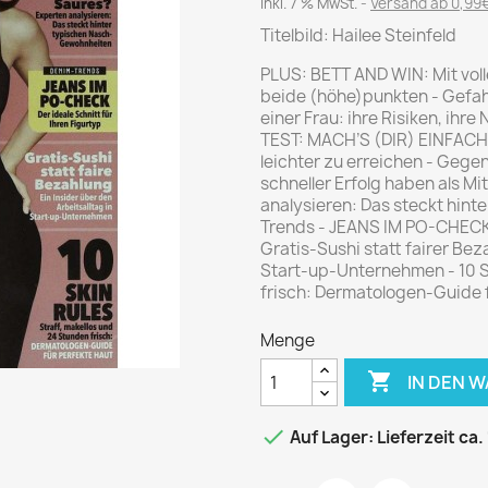
Journal
Die Fahrschule
inkl. 7 % MwSt.
Versand ab 0,99€
Shape
Titelbild: Hailee Steinfeld
Gute Fahrt
Klassik Motorrad
PLUS: BETT AND WIN: Mit voll
beide (höhe)punkten - Gefah
MO Zeitschrift
einer Frau: ihre Risiken, i
Motor Klassik
TEST: MACH’S (DIR) EINFACH! 
leichter zu erreichen - Gege
Motorrad Classic
schneller Erfolg haben als M
Motorrad Zeitschrift
analysieren: Das steckt hin
Trends - JEANS IM PO-CHECK: 
Oldtimer Markt
Gratis-Sushi statt fairer Bez
Programmhefte Rennen
Start-up-Unternehmen - 10 S
frisch: Dermatologen-Guide 
PS das Sport Motorrad
Rallye Racing
Menge
TOURENFAHRER

IN DEN 

Auf Lager: Lieferzeit ca.
 / POLITIK /
FILM & KINO
REISE &
V
D
URLAUB
Bild und Funk
Gu