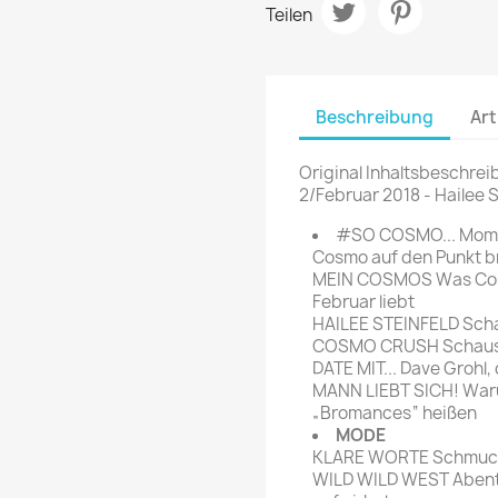
rte Zeitschrift
Mare
Teilen
Bravo Screenfun
rift
MERIAN
CINEMA
Fernsehwoche
eitschrift
Beschreibung
Art
Funk Uhr
 Magazin
Funk und Film
Original Inhaltsbeschrei
ft
2/Februar 2018 - Hailee S
HÖRZU
TAGES &
WOCHENZEITUNGE
N-Zone
#SO COSMO... Momen
Cosmo auf den Punkt b
Bildzeitung
Progress Film
MEIN COSMOS Was Cosm
hrift
Frankfurter Allgemeine
Februar liebt
HAILEE STEINFELD Schau
Magazin
COSMO CRUSH Schausp
Frankfurter Illustrierte
DATE MIT... Dave Grohl
e
MANN LIEBT SICH! War
„Bromances“ heißen
rift
MODE
KLARE WORTE Schmuck
WILD WILD WEST Abente