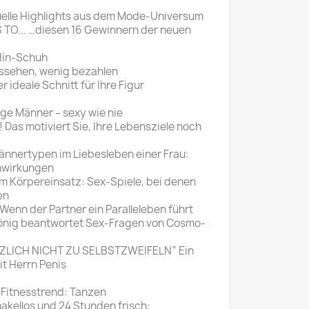
elle Highlights aus dem Mode-Universum
O... …diesen 16 Gewinnern der neuen
din-Schuh
sehen, wenig bezahlen
ideale Schnitt für Ihre Figur
e Männer – sexy wie nie
Das motiviert Sie, Ihre Lebensziele noch
nertypen im Liebesleben einer Frau:
enwirkungen
m Körpereinsatz: Sex-Spiele, bei denen
en
n der Partner ein Paralleleben führt
ig beantwortet Sex-Fragen von Cosmo-
ZLICH NICHT ZU SELBSTZWEIFELN“ Ein
it Herrn Penis
 Fitnesstrend: Tanzen
makellos und 24 Stunden frisch: