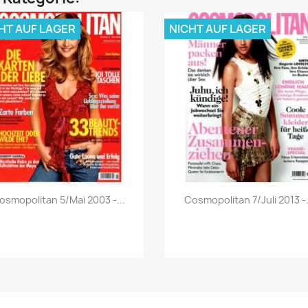
HT AUF LAGER
NICHT AUF LAGER
Vorschau
Vorschau


osmopolitan 5/Mai 2003 -...
Cosmopolitan 7/Juli 2013 -.