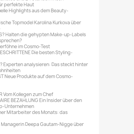
r perfekte Haut
lle Highlights aus dem Beauty-
sche Topmodel Karolina Kurkova über
e
NS? Halten die gehypten Make-up-Labels
rsprechen?
erföhne im Cosmo-Test
SCHRITTENE Die besten Styling-
xperten analysieren: Das steckt hinter
ohnheiten
T Neue Produkte auf dem Cosmo-
Vom Kollegen zum Chef
AIRE BEZAHLUNG Ein Insider über den
t-up-Unternehmen
 Mitarbeiter des Monats: das
 Managerin Deepa Gautam-Nigge über