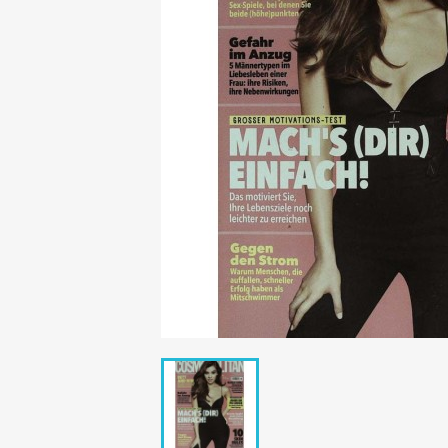
Mädchen
POP Rocky
Yam!
GESCHICHTE
BOULEVAR