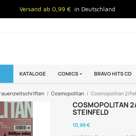
Versand ab 0,99 €
in Deutschland
KATALOGE
COMICS
BRAVO HITS CD
IND
FRAUEN
AUTO & MOTOR
rauenzeitschriften
Cosmopolitan
Cosmopolitan 2/Feb
Brigitte
ADAC Motorwelt
COSMOPOLITAN 2/
 Special
Cosmopolitan
auto motor sport Archiv
STEINFELD
rift
freundin
Autoprospekte &
10,99 €
InStyle
Broschüren