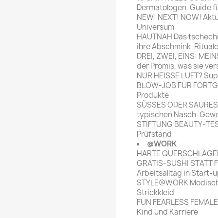
Dermatologen-Guide fü
NEW! NEXT! NOW! Aktue
Universum
HAUTNAH Das tschechi
ihre Abschmink-Ritual
DREI, ZWEI, EINS: MEI
der Promis, was sie ve
NUR HEISSE LUFT? Sup
BLOW-JOB FÜR FORTGE
Produkte
SÜSSES ODER SAURES? E
typischen Nasch-Gew
STIFTUNG BEAUTY-TES
Prüfstand
@WORK
HARTE QUERSCHLÄGER 
GRATIS-SUSHI STATT F
Arbeitsalltag in Star
STYLE@WORK Modischer
Strickkleid
FUN FEARLESS FEMALE
Kind und Karriere