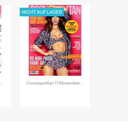
NICHT AUF LAGER
Vorschau

..
Cosmopolitan 11/November...