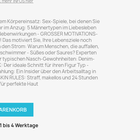
National Geographic
 mehr INFOS hier
P.M. Biografie
PM Magazin
em Körpereinsatz: Sex-Spiele, bei denen Sie
r im Anzug: 5 Männertypen im Liebesleben
Unser Wald
hre Nebenwirkungen - GROSSER MOTIVATIONS-
Das motiviert Sie, Ihre Lebensziele noch
MUSIK
MODE
n den Strom: Warum Menschen, die auffallen,
Breakout
Anna burda
it­schwimmer - Süßes oder Saures? Experten
ter typischen Nasch-Gewohnheiten: Denim-
Graceland
Der Stern
Der ideale Schnitt für ihren Figur Typ -
JUICE
Für Sie
ahlung: Ein Insider über den Arbeitsalltag in
KIN RULES: Straff, makellos und 24 Stunden
Metal Hammer
neue mode
für perfekte Haut
Rolling Stone
Ottobre
Sports Illustrated
Verena
WARENKORB
Vogue
 1 bis 4 Werktage
ERBRAUCHER
HANDWERK
ter Rat
Hobby