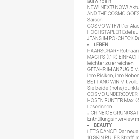
aufwirbeln
NEW! NEXT! NOW! Aktu
AND THE COSMO GOES T
Saison
COSMO WTF?! Der Ala
HOCHSTAPLER Edel aus
JEANS IM PO-CHECK Der 
LEBEN
HAARSCHARF Rothaarig
MACH’S (DIR) EINFACH! 
leichter zu erreichen
GEFAHR IM ANZUG 5 Män
ihre Risiken, ihre Neb
BETT AND WIN Mit volle
Sie beide (höhe)punkt
COSMO UNDERCOVER Wen
HOSEN RUNTER Max Kön
Leserinnen
„ICH NEIGE GRUNDSÄT
Enthüllungsinterview m
BEAUTY
LET’S DANCE! Der neue
10 SKIN RULES Straff, 