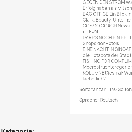
GEGEN DEN STROM Warum
Erfolg haben als Mits
BAG OFFICE Ein Blick i
Clark, Beauty-Unterne
COSMO COACH News und
FUN
DARF’S NOCH EIN BETT 
Shops der Hotels
EINE NACHT IN SINGAPU
die Hotspots der Stadt
FISHING FOR COMPLIMEN
Meeresfrüchteregeric
KOLUMNE Diesmal: War
lächerlich?
Seitenanzahl: 146 Seiten
Sprache: Deutsch
n Kategorie: