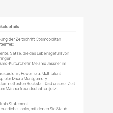
Mein schöner
Garten
selber machen
ikeldetails
Selbst ist der
Mann
bung der Zeitschrift Cosmopolitan
teinfeld:
SONSTIGE
N
te, Sätze, die das Lebensgefühl von
Sonstige
ringen
Magazine
o-Kulturchefin Melanie Jassner im
spielerin, Powerfrau, Multitalent
ieler Dacre Montgomery
, dem nettesten Rockstar-Dad unserer Zeit
um Männerfreundschaften jetzt
 als Statement
uerliche Looks, mit denen Sie Staub