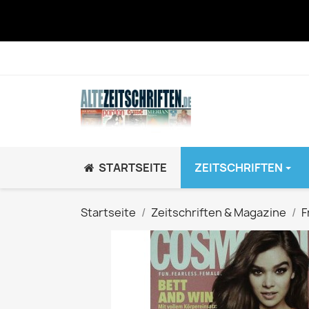
STARTSEITE
ZEITSCHRIFTEN
JUGEND / K
Startseite
Zeitschriften & Magazine
F
BRAVO GiRL!
BRAVO HipHop
BRAVO Zeitsch
hey!