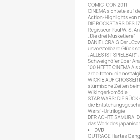
COMIC-CON 2011
CINEMA sichtete auf d
Action-Highlights von
DIE ROCKSTARS DES 17
Regisseur Paul W. S. A
„Die drei Musketiere"
DANIEL CRAIG Der „Cow
unvorstellbare Glück s
„ALLES IST SPIELBAR" 
Schweighöfer über Anal
100 HEFTE CINEMA Als d
arbeiteten: ein nostalg
WICKIE AUF GROSSER F
stürmische Zeiten beim
Wikingerkomödie
STAR WARS: DIE RÜCKKE
die Entstehungsgeschi
Wars"-Urtrilogie
DER ACHTE SAMURAI De
das Werk des japanisc
DVD
OUTRAGE Hartes Gangs