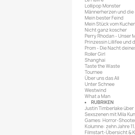
Lollipop Monster
Männerherzen und die 
Mein bester Feind
Mein Stück vom Kuche
Nicht ganz koscher
Perry Rhodan - Unser M
Prinzessin Lillifee und 
Prom - Die Nacht dein
Roller Girl
Shanghai
Taste the Waste
Tournee
Über uns das All
Unter Schnee
Westwind
What a Man
RUBRIKEN
Justin Timberlake über
Sexszenen mit Mila Kun
Games: Horror-Shooter
Kolumne: zehn Jahre 11
Filmstart-Übersicht & 