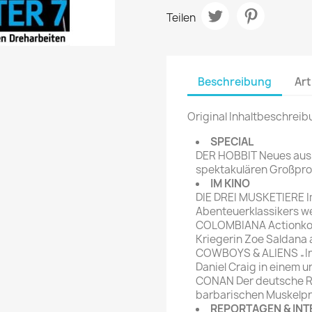
rte Zeitschrift
Mare
Teilen
Bravo Screenfun
rift
MERIAN
CINEMA
Fernsehwoche
eitschrift
Funk Uhr
Beschreibung
Art
 Magazin
Funk und Film
ft
Original Inhaltbeschreib
HÖRZU
TAGES &
WOCHENZEITUNGE
SPECIAL
N-Zone
DER HOBBIT Neues aus M
Bildzeitung
Progress Film
spektakulären Großpro
hrift
Frankfurter Allgemeine
IM KINO
DIE DREI MUSKETIERE 
Magazin
Abenteuerklassikers we
Frankfurter Illustrierte
COLOMBIANA Actionkost 
e
Kriegerin Zoe Saldana al
COWBOYS & ALIENS „Ind
rift
Daniel Craig in einem
CONAN Der deutsche Re
barbarischen Muskelpr
REPORTAGEN & INT