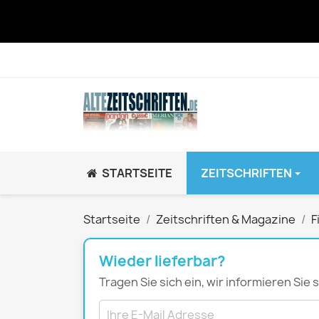
STARTSEITE
ZEITSCHRIFTEN
JUGEND / K
Startseite
Zeitschriften & Magazine
F
BRAVO GiRL!
BRAVO HipHop
Wieder lieferbar?
BRAVO Zeitsch
Tragen Sie sich ein, wir informieren Sie
hey!