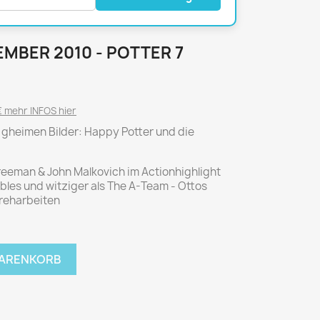
National Geographic
P.M. Biografie
PM Magazin
EMBER 2010 - POTTER 7
Unser Wald
MUSIK
MODE
 mehr INFOS hier
Breakout
Anna burda
die gheimen Bilder: Happy Potter und die
Graceland
Der Stern
JUICE
Für Sie
reeman & John Malkovich im Actionhighlight
Metal Hammer
neue mode
bles und witziger als The A-Team - Ottos
dreharbeiten
Rolling Stone
Ottobre
Sports Illustrated
Verena
WARENKORB
Vogue
ERBRAUCHER
HANDWERK
ter Rat
Hobby