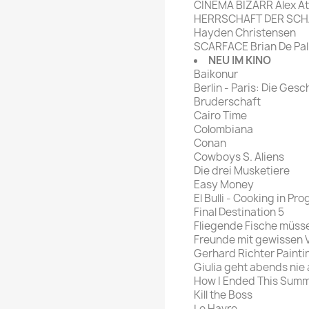
CINEMA BIZARR Alex Att
HERRSCHAFT DER SCHAT
Hayden Christensen
SCARFACE Brian De Palm
NEU IM KINO
Baikonur
Berlin - Paris: Die Ges
Bruderschaft
Cairo Time
Colombiana
Conan
Cowboys S. Aliens
Die drei Musketiere
Easy Money
El Bulli - Cooking in Pr
Final Destination 5
Fliegende Fische müss
Freunde mit gewissen 
Gerhard Richter Painti
Giulia geht abends nie
How I Ended This Sum
Kill the Boss
Le Havre