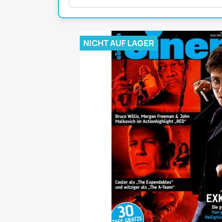
Mädchen
POP Rocky
Yam!
NICHT AUF LAGER
GESCHICHTE
BOULEVAR