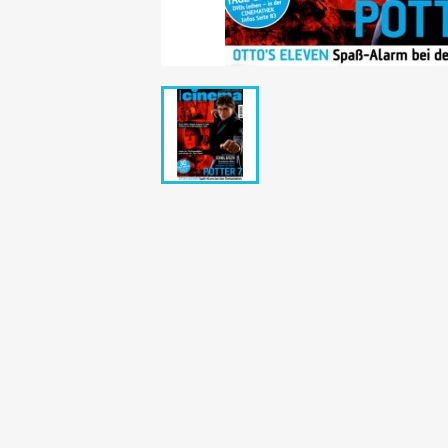
Bunte Illustrie
Cicero Zeitsch
Das Magazin
DER SPIEGEL Z
Eulenspiegel
Max Zeitschri
Neue Post
Neue Revue
pardon Zeitsc
Quick
stern Archiv
stern Biografi
Tempo Zeitsch
Wiener