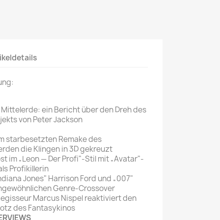
Mein schöner
Garten
selber machen
Selbst ist der
ikeldetails
Mann
ung:
SONSTIGE
N
Sonstige
ittelerde: ein Bericht über den Dreh des
jekts von Peter Jackson
Magazine
Im starbesetzten Remake des
rden die Klingen in 3D gekreuzt
im „Leon — Der Profi"-Stil mit „Avatar"-
s Profikillerin
iana Jones" Harrison Ford und „007"
 ungewöhnlichen Genre-Crossover
gisseur Marcus Nispel reaktiviert den
otz des Fantasykinos
ERVIEWS