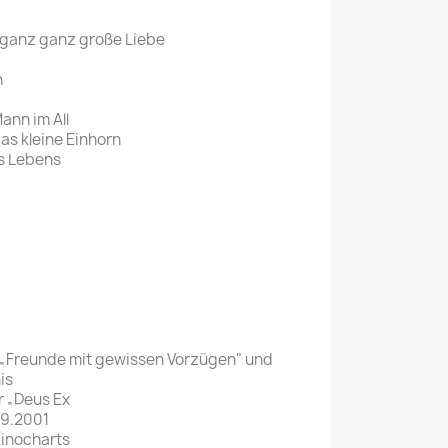
ganz ganz große Liebe
n
ann im All
das kleine Einhorn
es Lebens
 „Freunde mit gewissen Vorzügen" und
is
 „Deus Ex
.9.2001
Kinocharts