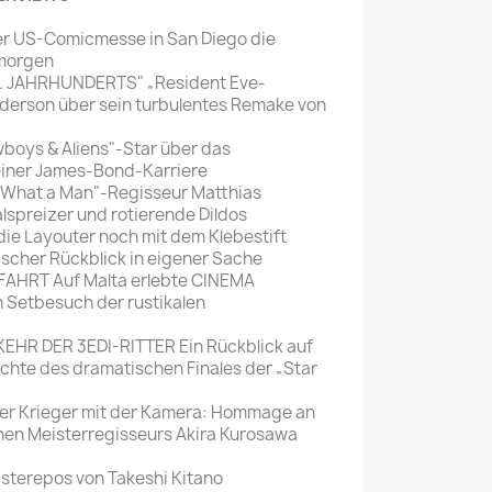
er US-Comicmesse in San Diego die
 morgen
. JAHRHUNDERTS" „Resident Eve-
nderson über sein turbulentes Remake von
boys & Aliens"-Star über das
einer James-Bond-Karriere
„What a Man"-Regisseur Matthias
spreizer und rotierende Dildos
ie Layouter noch mit dem Klebestift
ischer Rückblick in eigener Sache
AHRT Auf Malta erlebte CINEMA
 Setbesuch der rustikalen
HR DER 3EDI-RITTER Ein Rückblick auf
chte des dramatischen Finales der „Star
r Krieger mit der Kamera: Hommage an
hen Meisterregisseurs Akira Kurosawa
terepos von Takeshi Kitano