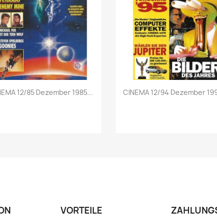
Vorschau
Vorschau


NEMA 12/85 Dezember 1985...
CINEMA 12/94 Dezember 199
ON
VORTEILE
ZAHLUNG