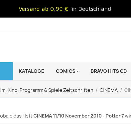
Versand ab 0,99 €
in Deutschland
KATALOGE
COMICS
BRAVO HITS CD
IND
FRAUEN
AUTO & MOTOR
ilm, Kino, Programm & Spiele Zeitschriften
CINEMA
CI
Brigitte
ADAC Motorwelt
 Special
Cosmopolitan
auto motor sport Archiv
rift
freundin
Autoprospekte &
 sobald das Heft
CINEMA 11/10 November 2010 - Potter 7
wie
InStyle
Broschüren