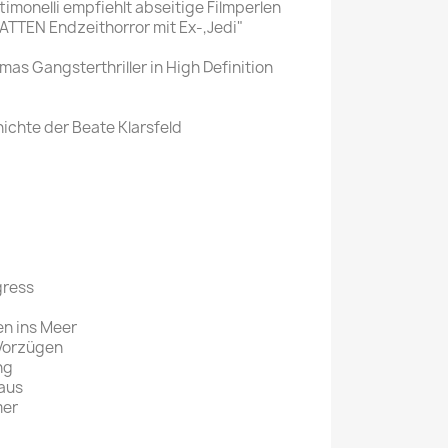
imonelli empfiehlt abseitige Filmperlen
TEN Endzeithorror mit Ex-,Jedi"
as Gangsterthriller in High Definition
chichte der Beate Klarsfeld
ogress
en ins Meer
Vorzügen
ng
 aus
mer