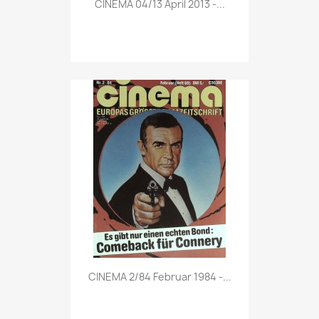

CINEMA 04/13 April 2013 -...
Vorschau

CINEMA 2/84 Februar 1984 -...