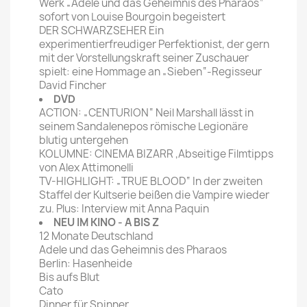
Werk „Adele und das Geheimnis des Pharaos“
sofort von Louise Bourgoin begeistert
DER SCHWARZSEHER Ein
experimentierfreudiger Perfektionist, der gern
mit der Vorstellungskraft seiner Zuschauer
spielt: eine Hommage an „Sieben“-Regisseur
David Fincher
DVD
ACTION: „CENTURION“ Neil Marshall lässt in
seinem Sandalenepos römische Legionäre
blutig untergehen
KOLUMNE: CINEMA BIZARR ‚Abseitige Filmtipps
von Alex Attimonelli
TV-HIGHLIGHT: „TRUE BLOOD“ In der zweiten
Staffel der Kultserie beißen die Vampire wieder
zu. Plus: Interview mit Anna Paquin
NEU IM KINO - A BIS Z
12 Monate Deutschland
Adele und das Geheimnis des Pharaos
Berlin: Hasenheide
Bis aufs Blut
Cato
Dinner für Spinner