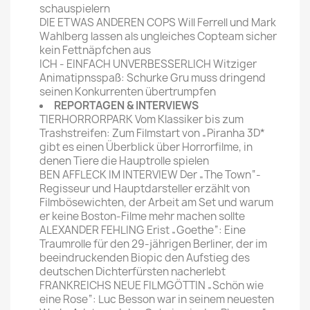
schauspielern
DIE ETWAS ANDEREN COPS Will Ferrell und Mark
Wahlberg lassen als ungleiches Copteam sicher
kein Fettnäpfchen aus
ICH - EINFACH UNVERBESSERLICH Witziger
Animatipnsspaß: Schurke Gru muss dringend
seinen Konkurrenten übertrumpfen
REPORTAGEN & INTERVIEWS
TIERHORRORPARK Vom Klassiker bis zum
Trashstreifen: Zum Filmstart von „Piranha 3D*
gibt es einen Überblick über Horrorfilme, in
denen Tiere die Hauptrolle spielen
BEN AFFLECK IM INTERVIEW Der „The Town“-
Regisseur und Hauptdarsteller erzählt von
Filmbösewichten, der Arbeit am Set und warum
er keine Boston-Filme mehr machen sollte
ALEXANDER FEHLING Erist „Goethe“: Eine
Traumrolle für den 29-jährigen Berliner, der im
beeindruckenden Biopic den Aufstieg des
deutschen Dichterfürsten nacherlebt
FRANKREICHS NEUE FILMGÖTTIN „Schön wie
eine Rose“: Luc Besson war in seinem neuesten