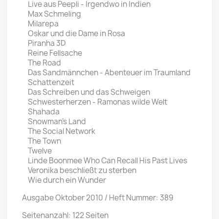
Live aus Peepli - Irgendwo in Indien
Max Schmeling
Milarepa
Oskar und die Dame in Rosa
Piranha 3D
Reine Fellsache
The Road
Das Sandmännchen - Abenteuer im Traumland
Schattenzeit
Das Schreiben und das Schweigen
Schwesterherzen - Ramonas wilde Welt
Shahada
Snowman's Land
The Social Network
The Town
Twelve
Linde Boonmee Who Can Recall His Past Lives
Veronika beschließt zu sterben
Wie durch ein Wunder
Ausgabe Oktober 2010 / Heft Nummer: 389
Seitenanzahl: 122 Seiten