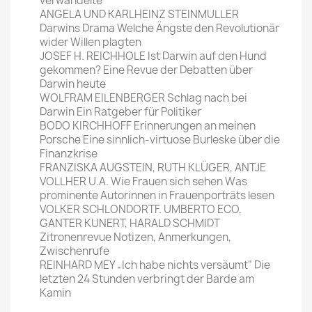
verwandelte
ANGELA UND KARLHEINZ STEINMULLER
Darwins Drama Welche Ängste den Revolutionär
wider Willen plagten
JOSEF H. REICHHOLE Ist Darwin auf den Hund
gekommen? Eine Revue der Debatten über
Darwin heute
WOLFRAM EILENBERGER Schlag nach bei
Darwin Ein Ratgeber für Politiker
BODO KIRCHHOFF Erinnerungen an meinen
Porsche Eine sinnlich-virtuose Burleske über die
Finanzkrise
FRANZISKA AUGSTEIN, RUTH KLÜGER, ANTJE
VOLLHER U.A. Wie Frauen sich sehen Was
prominente Autorinnen in Frauenporträts lesen
VOLKER SCHLONDORTF. UMBERTO ECO,
GANTER KUNERT, HARALD SCHMIDT
Zitronenrevue Notizen, Anmerkungen,
Zwischenrufe
REINHARD MEY „Ich habe nichts versäumt" Die
letzten 24 Stunden verbringt der Barde am
Kamin