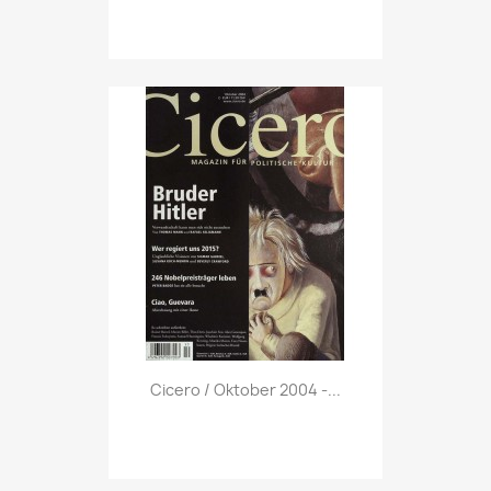
Vorschau

Cicero / Oktober 2004 -...