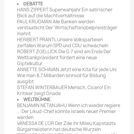
DEBATTE
HANS ZIPPERT Superwahljahr Ein satirischer
Blick auf die Machtverhältnisse
PAUL KRUGMAN Alle Banken werden
verstaatlicht Der 'Wirtschaftsnobelpreisträger
mahnt
HERIBERT PRANTL Unsere Volksparteien
zerfallen Warum SPD und CDU schwächeln
ROBERT ZOELLICK Die G 7 sind am Ende Der
Weltbankpräsident fordert eine neue
Gipfelkultur
ANNETTE SCHAVAN Jetzt eine Kita für jede Uni
Wie man 8,7 Milliarden sinnvoll für Bildung
ausgibt
STEFAN WINTERBAUER Mensch, Cicero! Ein
Kritiker zeigt Gnade
WELTBÜHNE
BENJAMIN NETANJAHU Wenn ich wieder regiere
... Der Likud-Chef könnte Israels neuer Premier
werden
VANESSA DE L'OR Der Zille ihr Milieu Kapstadts
Bürgermeisterin hat deutsche Wurzeln