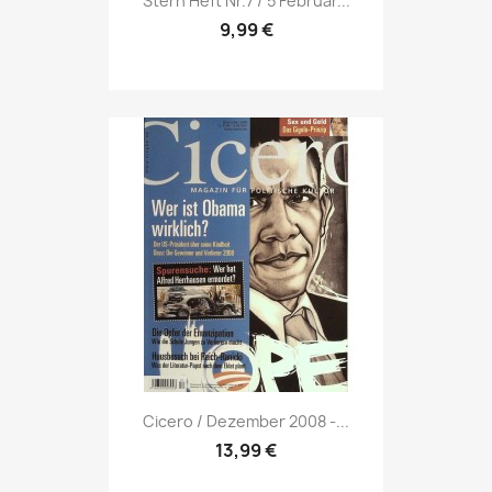
Stern Heft Nr.7 / 5 Februar...
9,99 €
Vorschau

Cicero / Dezember 2008 -...
13,99 €