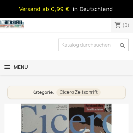
Versand ab 0,99 €
in Deutschland
shopping_cart
(0)

MENU
Cicero Zeitschrift
Kategorie: