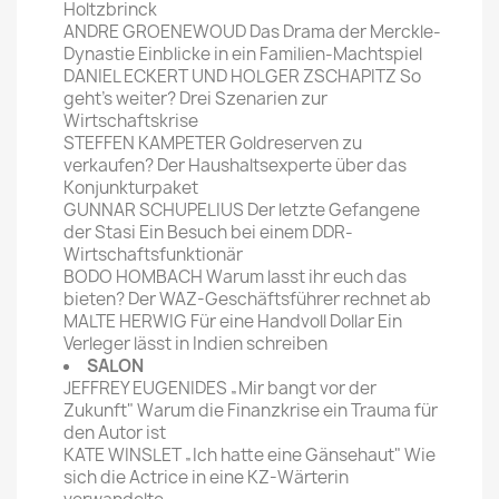
Holtzbrinck
ANDRE GROENEWOUD Das Drama der Merckle-
Dynastie Einblicke in ein Familien-Machtspiel
DANIEL ECKERT UND HOLGER ZSCHAPITZ So
geht's weiter? Drei Szenarien zur
Wirtschaftskrise
STEFFEN KAMPETER Goldreserven zu
verkaufen? Der Haushaltsexperte über das
Konjunkturpaket
GUNNAR SCHUPELIUS Der letzte Gefangene
der Stasi Ein Besuch bei einem DDR-
Wirtschaftsfunktionär
BODO HOMBACH Warum lasst ihr euch das
bieten? Der WAZ-Geschäftsführer rechnet ab
MALTE HERWIG Für eine Handvoll Dollar Ein
Verleger lässt in Indien schreiben
SALON
JEFFREY EUGENIDES „Mir bangt vor der
Zukunft" Warum die Finanzkrise ein Trauma für
den Autor ist
KATE WINSLET „Ich hatte eine Gänsehaut" Wie
sich die Actrice in eine KZ-Wärterin