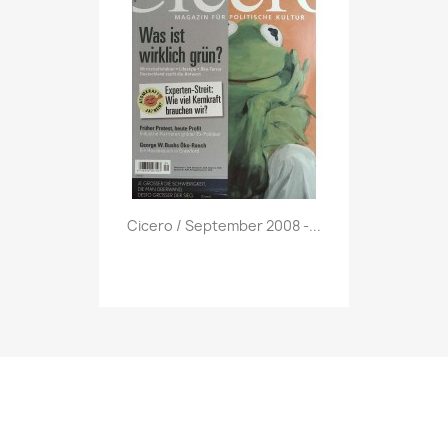
Vorschau

Cicero / September 2008 -...