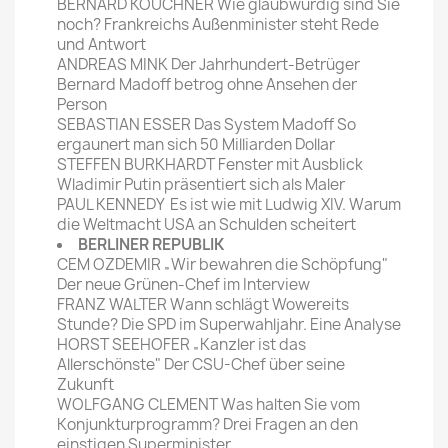
BERNARD KOUCHNER Wie glaubwürdig sind Sie
noch? Frankreichs Außenminister steht Rede
und Antwort
ANDREAS MINK Der Jahrhundert-Betrüger
Bernard Madoff betrog ohne Ansehen der
Person
SEBASTIAN ESSER Das System Madoff So
ergaunert man sich 50 Milliarden Dollar
STEFFEN BURKHARDT Fenster mit Ausblick
Wladimir Putin präsentiert sich als Maler
PAUL KENNEDY Es ist wie mit Ludwig XIV. Warum
die Weltmacht USA an Schulden scheitert
BERLINER REPUBLIK
CEM OZDEMIR „Wir bewahren die Schöpfung"
Der neue Grünen-Chef im Interview
FRANZ WALTER Wann schlägt Wowereits
Stunde? Die SPD im Superwahljahr. Eine Analyse
HORST SEEHOFER „Kanzler ist das
Allerschönste" Der CSU-Chef über seine
Zukunft
WOLFGANG CLEMENT Was halten Sie vom
Konjunkturprogramm? Drei Fragen an den
einstigen Superminister