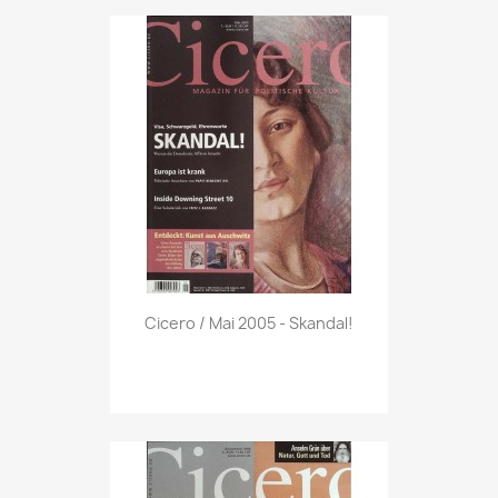
Vorschau

Cicero / Mai 2005 - Skandal!