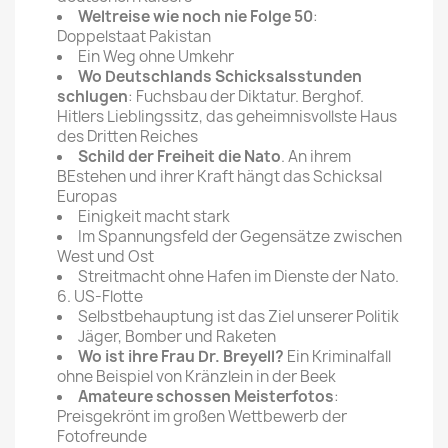
Weltreise wie noch nie Folge 50
:
Doppelstaat Pakistan
Ein Weg ohne Umkehr
Wo Deutschlands Schicksalsstunden
schlugen
: Fuchsbau der Diktatur. Berghof.
Hitlers Lieblingssitz, das geheimnisvollste Haus
des Dritten Reiches
Schild der Freiheit die Nato
. An ihrem
BEstehen und ihrer Kraft hängt das Schicksal
Europas
Einigkeit macht stark
Im Spannungsfeld der Gegensätze zwischen
West und Ost
Streitmacht ohne Hafen im Dienste der Nato.
6. US-Flotte
Selbstbehauptung ist das Ziel unserer Politik
Jäger, Bomber und Raketen
Wo ist ihre Frau Dr. Breyell?
Ein Kriminalfall
ohne Beispiel von Kränzlein in der Beek
Amateure schossen Meisterfotos
:
Preisgekrönt im großen Wettbewerb der
Fotofreunde