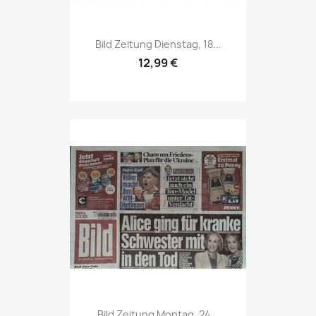
Vorschau

Bild Zeitung Dienstag, 18...
12,99 €
Vorschau

Bild Zeitung Montag, 24...