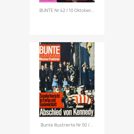
Vorschau

BUNTE Nr.42 / 10 Oktober...
Vorschau

Bunte Illustrierte Nr.50 /...