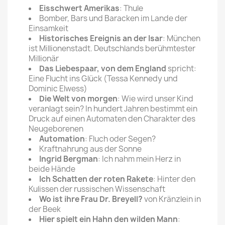
Eisschwert Amerikas
: Thule
Bomber, Bars und Baracken im Lande der
Einsamkeit
Historisches Ereignis an der Isar
: München
ist Millionenstadt. Deutschlands berühmtester
Millionär
Das Liebespaar, von dem England
spricht:
Eine Flucht ins Glück (Tessa Kennedy und
Dominic Elwess)
Die Welt von morgen
: Wie wird unser Kind
veranlagt sein? In hundert Jahren bestimmt ein
Druck auf einen Automaten den Charakter des
Neugeborenen
Automation
: Fluch oder Segen?
Kraftnahrung aus der Sonne
Ingrid Bergman
: Ich nahm mein Herz in
beide Hände
Ich Schatten der roten Rakete
: Hinter den
Kulissen der russischen Wissenschaft
Wo ist ihre Frau Dr. Breyell?
von Kränzlein in
der Beek
Hier spielt ein Hahn den wilden Mann
: