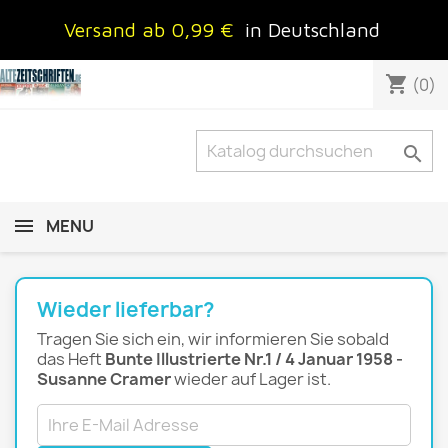
Versand ab 0,99 €
in Deutschland
shopping_cart
(0)

MENU
Wieder lieferbar?
Tragen Sie sich ein, wir informieren Sie sobald
das Heft
Bunte Illustrierte Nr.1 / 4 Januar 1958 -
Susanne Cramer
wieder auf Lager ist.