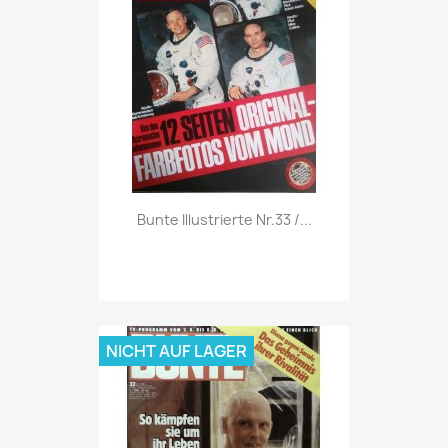
Vorschau

Bunte Illustrierte Nr.33 /...
NICHT AUF LAGER