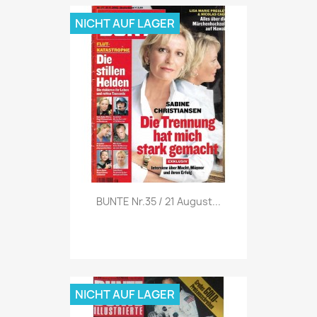
NICHT AUF LAGER
Vorschau

BUNTE Nr.35 / 21 August...
NICHT AUF LAGER