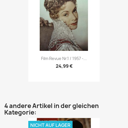
Vorschau

Film Revue Nr.1 / 1957 -...
24,99 €
4 andere Artikel in der gleichen
Kategorie:
NICHT AUF LAGER