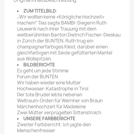
Original Inhaltsbeschreibung:
ZUM TITELBILD
:
„Wir wollten keine »Königliche Hochzeit«
machen!" Das sagte BAMBI-Siegerin Ruth
Leuwerik nach ihrer Trauung mit dem
weltberühmten Bariton Dietrich Fischer-Dieskau
in Zürich der BUNTEN. Ruth trug ein
champagnerfarbiges Kleid, darüber einen
gleichfarbigen mit Seide gefütterten Mantel
aus Wollspitzen.
BILDBERICHTE
Es geht um jede Stimme
Forum der BUNTEN
Wir haben wieder eine Mutter
Hochwasser-Katastrophe in Tirol
Der tote Bruder lebte nebenan
Weltraum-Orden für Wernher von Braun
Märchenhochzeit für Madeleine
Zwei Mütter verprügelten Sittenstrolch
UNSERE FARBBERICHTE
Zweiter Farbbericht: Ich jagte den
Menschenfresser