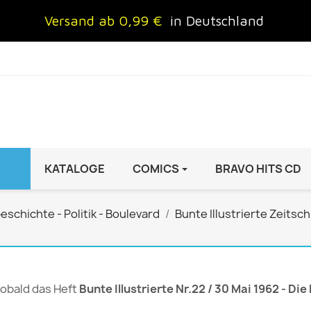
Versand ab 0,99 €
in Deutschland
KATALOGE
COMICS
BRAVO HITS CD
IND
FRAUEN
AUTO & MOTOR
eschichte - Politik - Boulevard
Bunte Illustrierte Zeitsch
Brigitte
ADAC Motorwelt
 Special
Cosmopolitan
auto motor sport Archiv
rift
freundin
Autoprospekte &
 sobald das Heft
Bunte Illustrierte Nr.22 / 30 Mai 1962 - Di
InStyle
Broschüren