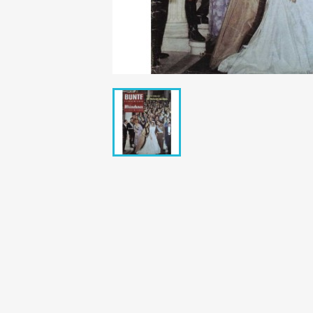
Bunte Illustrie
Cicero Zeitsch
Das Magazin
DER SPIEGEL Z
Eulenspiegel
Max Zeitschri
Neue Post
Neue Revue
pardon Zeitsc
Quick
stern Archiv
stern Biografi
Tempo Zeitsch
Wiener