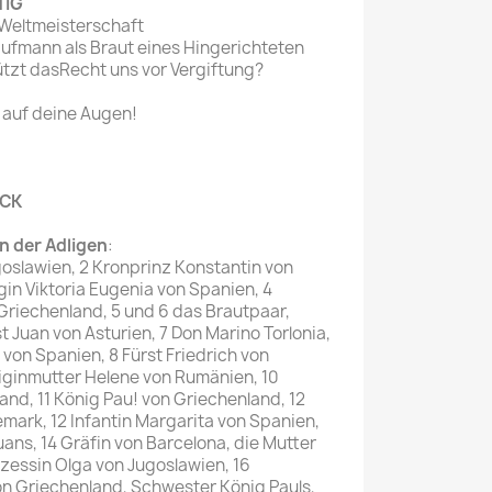
TIG
 Weltmeisterschaft
Kaufmann als Braut eines Hingerichteten
tzt dasRecht uns vor Vergiftung?
g auf deine Augen!
OCK
n der Adligen
:
goslawien, 2 Kronprinz Konstantin von
gin Viktoria Eugenia von Spanien, 4
 Griechenland, 5 und 6 das Brautpaar,
t Juan von Asturien, 7 Don Marino Torlonia,
. von Spanien, 8 Fürst Friedrich von
iginmutter Helene von Rumänien, 10
land, 11 König Pau! von Griechenland, 12
emark, 12 Infantin Margarita von Spanien,
ans, 14 Gräfin von Barcelona, die Mutter
nzessin Olga von Jugoslawien, 16
on Griechenland, Schwester König Pauls,