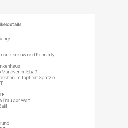
Mein schöner
Garten
ikeldetails
selber machen
Selbst ist der
bung:
Mann
SONSTIGE
Chruschtschow und Kennedy
N
Sonstige
rankenhaus
Magazine
 Manöver im Elsaß
hnchen im Topf mit Spätzle
HT
TE
te Frau der Welt
all!
grund