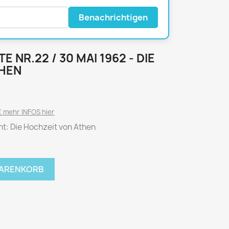
National Geographic
P.M. Biografie
Benachrichtigen
PM Magazin
Unser Wald
E NR.22 / 30 MAI 1962 - DIE
MUSIK
MODE
THEN
Breakout
Anna burda
Graceland
Der Stern
 mehr INFOS hier
JUICE
Für Sie
cht: Die Hochzeit von Athen
Metal Hammer
neue mode
Rolling Stone
Ottobre
Sports Illustrated
WARENKORB
Verena
Vogue
ERBRAUCHER
HANDWERK
ter Rat
Hobby