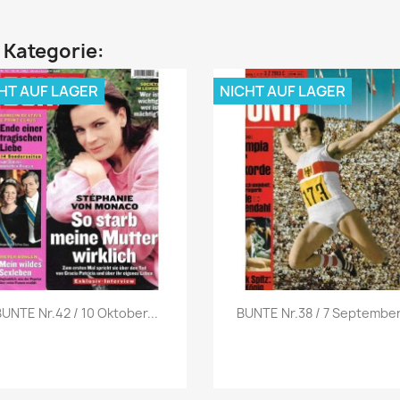
n Kategorie:
HT AUF LAGER
NICHT AUF LAGER
Vorschau
Vorschau


BUNTE Nr.42 / 10 Oktober...
BUNTE Nr.38 / 7 September.