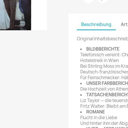
rte Zeitschrift
Mare
Bravo Screenfun
rift
MERIAN
CINEMA
Beschreibung
Art
Fernsehwoche
eitschrift
Funk Uhr
 Magazin
Original Inhaltsbeschrei
Funk und Film
ft
BILDBBERICHTE
HÖRZU
TAGES &
Telefonisch vereint: 
WOCHENZEITUNGE
N-Zone
Hotelstreik in Wien
Bei Stirling Moss im K
Bildzeitung
Progress Film
Deutsch-französisches
hrift
Frankfurter Allgemeine
Für Feinschmecker: Hä
UNSER FARBBERIC
Magazin
Die Hochzeit von Athen
Frankfurter Illustrierte
TATSACHENBERICH
e
Liz Taylor — die teuers
Fritz Walter: Bleibt am B
rift
ROMANE
Flucht in die Liebe
Und hinter ihm der Ab