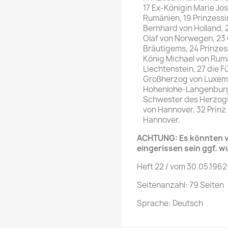
17 Ex-Königin Marie Jos
Rumänien, 19 Prinzessi
Bernhard von Holland, 
Olaf von Norwegen, 23 
Bräutigems, 24 Prinzes
König Michael von Rumä
Liechtenstein, 27 die F
Großherzog von Luxemb
Hohenlohe-Langenburg,
Schwester des Herzogs 
von Hannover, 32 Prinz
Hannover.
ACHTUNG: Es könnten ve
eingerissen sein ggf. w
Heft 22 / vom 30.05.1962 
Seitenanzahl: 79 Seiten
Sprache: Deutsch