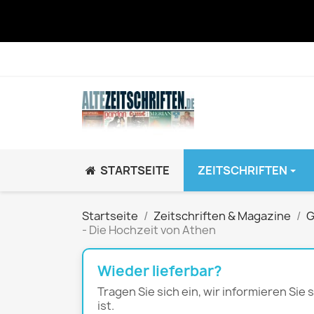
STARTSEITE
ZEITSCHRIFTEN
JUGEND / K
Startseite
Zeitschriften & Magazine
G
- Die Hochzeit von Athen
BRAVO GiRL!
BRAVO HipHop
Wieder lieferbar?
BRAVO Zeitsch
Tragen Sie sich ein, wir informieren Sie
hey!
ist.