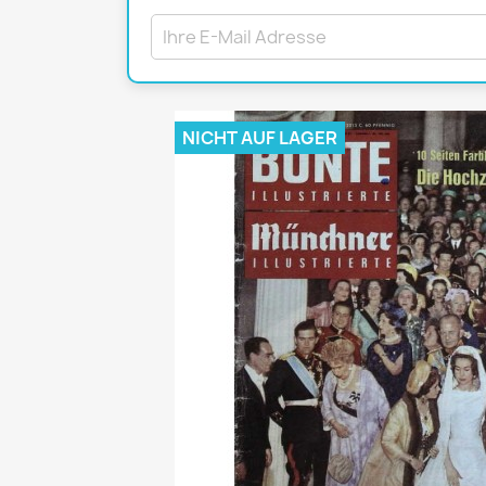
Mädchen
POP Rocky
Yam!
NICHT AUF LAGER
GESCHICHTE
BOULEVAR