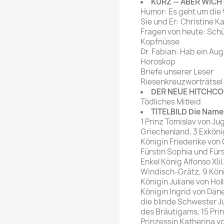
KURZ — ABER WICH
Humor: Es geht um die
Sie und Er: Christine 
Fragen von heute: Schü
Kopfnüsse
Dr. Fabian: Hab ein Au
Horoskop
Briefe unserer Leser
Riesenkreuzworträtsel
DER NEUE HITCHC
Tödliches Mitleid
TITELBILD Die Name
1 Prinz Tomislav von Ju
Griechenland, 3 Exköni
Königin Friederike von
Fürstin Sophia und Fürs
Enkel König Alfonso XIil
Windisch-Grätz, 9 Kön
Königin Juliane von Hol
Königin Ingrid von Dän
die blinde Schwester Ju
des Bräutigams, 15 Pri
Prinzessin Katherina v