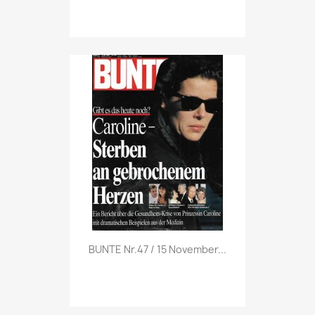
Vorschau

BUNTE Nr.47 / 15 November...