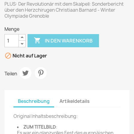
PLUS: Der Revolutionär mit dem Skalpell: Sonderbericht
über den Herzchirugen Christiaan Barnard - Winter
Olympiade Grenoble
Menge

IN DEN WARENKORB

Nicht auf Lager
Teilen
Beschreibung
Artikeldetails
Original Inhaltsbeschreibung:
ZUM TITELBILD
:
Es war ein glanzvolles Fest des europäischen