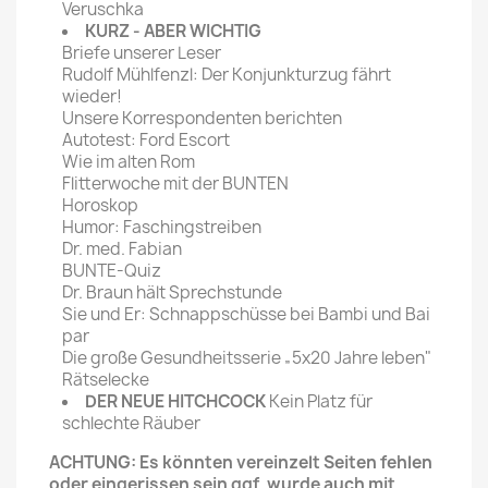
Veruschka
KURZ - ABER WICHTIG
Briefe unserer Leser
Rudolf Mühlfenzl: Der Konjunkturzug fährt
wieder!
Unsere Korrespondenten berichten
Autotest: Ford Escort
Wie im alten Rom
Flitterwoche mit der BUNTEN
Horoskop
Humor: Faschingstreiben
Dr. med. Fabian
BUNTE-Quiz
Dr. Braun hält Sprechstunde
Sie und Er: Schnappschüsse bei Bambi und Bai
par
Die große Gesundheitsserie „5x20 Jahre leben"
Rätselecke
DER NEUE HITCHCOCK
Kein Platz für
schlechte Räuber
ACHTUNG: Es könnten vereinzelt Seiten fehlen
oder eingerissen sein ggf. wurde auch mit