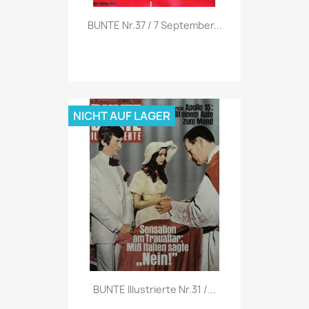
Vorschau

BUNTE Nr.37 / 7 September...
NICHT AUF LAGER
Vorschau

BUNTE Illustrierte Nr.31 /...