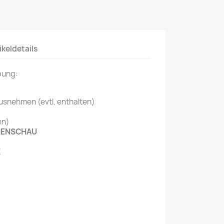
Mein schöner
Garten
selber machen
ikeldetails
Selbst ist der
Mann
bung:
SONSTIGE
N
usnehmen (evtl. enthalten)
Sonstige
en)
Magazine
HENSCHAU
K