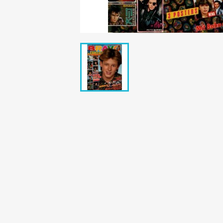
Bunte Illustrie
Cicero Zeitsch
Das Magazin
DER SPIEGEL Z
Eulenspiegel
Max Zeitschri
Neue Post
Neue Revue
pardon Zeitsc
Quick
stern Archiv
stern Biografi
Tempo Zeitsch
Wiener