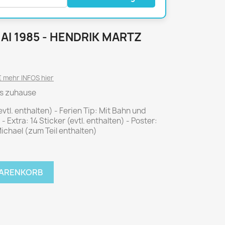
National Geographic
P.M. Biografie
PM Magazin
MAI 1985 - HENDRIK MARTZ
Unser Wald
MUSIK
MODE
 mehr INFOS hier
Breakout
Anna burda
es zuhause
Graceland
Der Stern
tl. enthalten) - Ferien Tip: Mit Bahn und
JUICE
Für Sie
Extra: 14 Sticker (evtl. enthalten) - Poster:
Metal Hammer
neue mode
chael (zum Teil enthalten)
Rolling Stone
Ottobre
Sports Illustrated
WARENKORB
Verena
Vogue
ERBRAUCHER
HANDWERK
ter Rat
Hobby