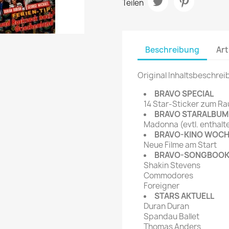
Teilen
rte Zeitschrift
Mare
Bravo Screenfun
rift
MERIAN
CINEMA
Fernsehwoche
Beschreibung
Art
eitschrift
Funk Uhr
 Magazin
Funk und Film
Original Inhaltsbeschrei
ft
HÖRZU
TAGES &
BRAVO SPECIAL
WOCHENZEITUNGE
14 Star-Sticker zum Ra
N-Zone
BRAVO STARALBUM
Bildzeitung
Progress Film
Madonna (evtl. enthalt
hrift
Frankfurter Allgemeine
BRAVO-KINO WOC
Neue Filme am Start
Magazin
BRAVO-SONGBOO
Frankfurter Illustrierte
Shakin Stevens
e
Commodores
Foreigner
rift
STARS AKTUELL
Duran Duran
Spandau Ballet
Thomas Anders