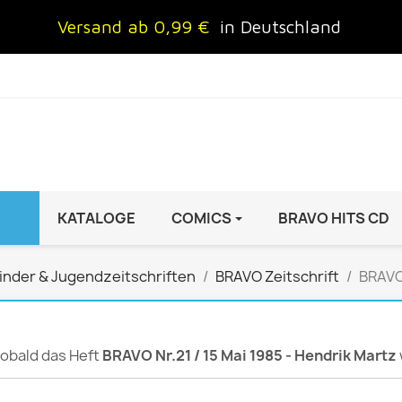
Versand ab 0,99 €
in Deutschland
KATALOGE
COMICS
BRAVO HITS CD
IND
FRAUEN
AUTO & MOTOR
inder & Jugendzeitschriften
BRAVO Zeitschrift
BRAVO 
Brigitte
ADAC Motorwelt
 Special
Cosmopolitan
auto motor sport Archiv
rift
freundin
Autoprospekte &
 sobald das Heft
BRAVO Nr.21 / 15 Mai 1985 - Hendrik Martz
InStyle
Broschüren