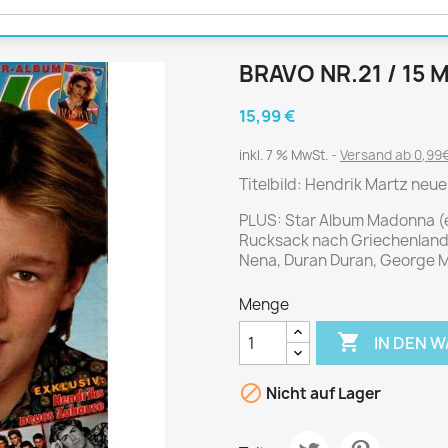
Journal
Die Fahrschule
Shape
Gute Fahrt
Klassik Motorrad
BRAVO NR.21 / 15 
MO Zeitschrift
15,99 €
Motor Klassik
Motorrad Classic
inkl. 7 % MwSt.
Versand ab 0,99€
Motorrad Zeitschrift
Titelbild: Hendrik Martz neu
Oldtimer Markt
PLUS: Star Album Madonna (ev
Rucksack nach Griechenland - 
Programmhefte Rennen
Nena, Duran Duran, George Mi
PS das Sport Motorrad
Rallye Racing
Menge
TOURENFAHRER

IN DEN 

Nicht auf Lager
 / POLITIK /
FILM & KINO
REISE &
V
D
URLAUB
Bild und Funk
Gu