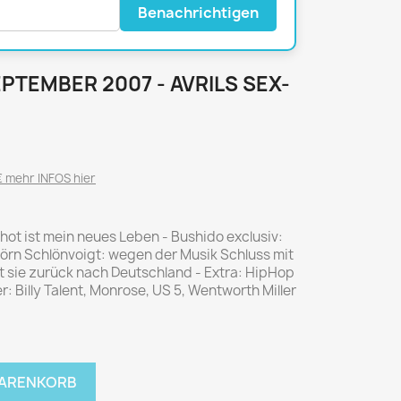
National Geographic
Benachrichtigen
P.M. Biografie
PM Magazin
EPTEMBER 2007 - AVRILS SEX-
Unser Wald
MUSIK
MODE
Breakout
Anna burda
Graceland
Der Stern
 mehr INFOS hier
JUICE
Für Sie
Metal Hammer
neue mode
ot ist mein neues Leben - Bushido exclusiv:
Rolling Stone
Ottobre
örn Schlönvoigt: wegen der Musik Schluss mit
lt sie zurück nach Deutschland - Extra: HipHop
Sports Illustrated
er: Billy Talent, Monrose, US 5, Wentworth Miller
Verena
Vogue
ERBRAUCHER
HANDWERK
WARENKORB
ter Rat
Hobby