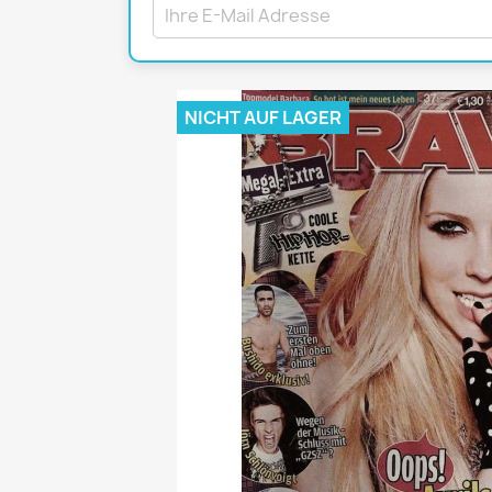
Mädchen
POP Rocky
Yam!
NICHT AUF LAGER
GESCHICHTE
BOULEVAR