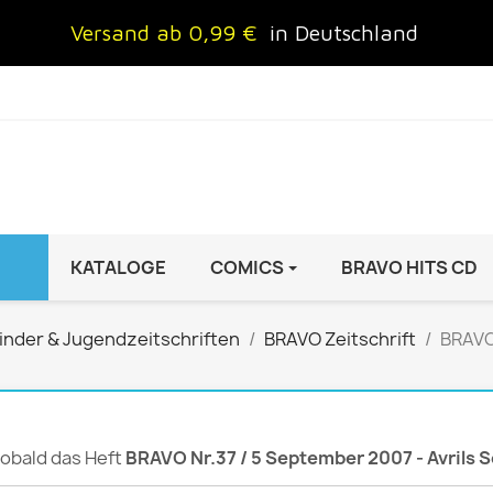
Versand ab 0,99 €
in Deutschland
KATALOGE
COMICS
BRAVO HITS CD
IND
FRAUEN
AUTO & MOTOR
inder & Jugendzeitschriften
BRAVO Zeitschrift
BRAVO 
Brigitte
ADAC Motorwelt
 Special
Cosmopolitan
auto motor sport Archiv
rift
freundin
Autoprospekte &
 sobald das Heft
BRAVO Nr.37 / 5 September 2007 - Avrils 
InStyle
Broschüren