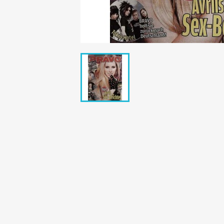
Bunte Illustrie
Cicero Zeitsch
Das Magazin
DER SPIEGEL Z
Eulenspiegel
Max Zeitschri
Neue Post
Neue Revue
pardon Zeitsc
Quick
stern Archiv
stern Biografi
Tempo Zeitsch
Wiener