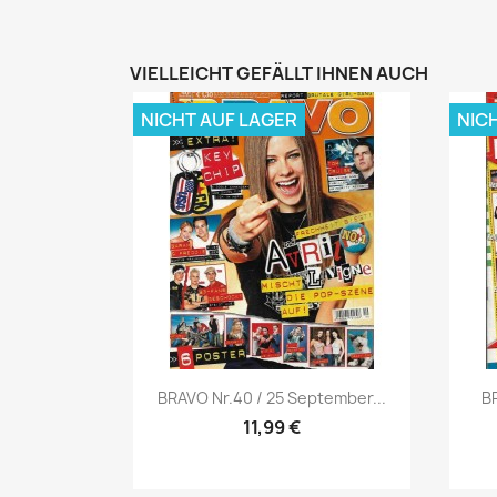
VIELLEICHT GEFÄLLT IHNEN AUCH
NICHT AUF LAGER
NIC
Vorschau

BRAVO Nr.40 / 25 September...
BR
11,99 €