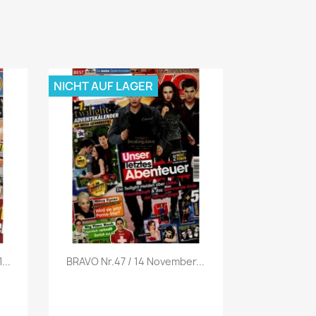
NICHT AUF LAGER
Vorschau

...
BRAVO Nr.47 / 14 November...