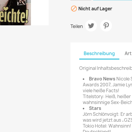
rte Zeitschrift
Mare
Bravo Screenfun

Nicht auf Lager
rift
MERIAN
CINEMA
Fernsehwoche
Teilen
eitschrift
Funk Uhr
 Magazin
Funk und Film
ft
HÖRZU
Beschreibung
Art
TAGES &
WOCHENZEITUNGE
N-Zone
Original Inhaltsbeschrei
Bildzeitung
Progress Film
hrift
Frankfurter Allgemeine
Bravo News
Nicole 
Awards 2007, Jamie Lyn
Magazin
viele heiße Facts!
Frankfurter Illustrierte
Titelstory: Heiß, heißer 
e
wahnsinnige Sex-Beicht
Stars
rift
Jörn Schlönvoigt: Er ar
was wird jetzt aus „GZ
Tokio Hotel: Wahnsinn!
Deutschland!