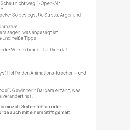
„Schau nicht weg!"-Open-Air
ch
cke: So besiegst Du Stress, Ärger und
demafia!
ars sagen, was angesagt ist
e und heiße Tipps
de: Wir sind immer für Dich da!
8
ys". Hol Dir den Animations-Kracher — und
del": Gewinnerin Barbara erzählt, was
s verändert hat ...
reinzelt Seiten fehlen oder
urde auch mit einem Stift gemalt.