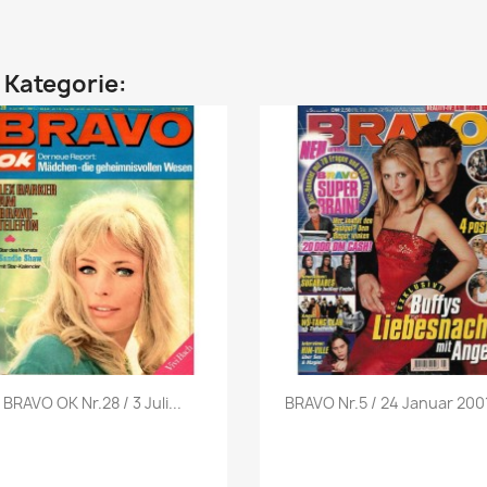
n Kategorie:
Vorschau
Vorschau


BRAVO OK Nr.28 / 3 Juli...
BRAVO Nr.5 / 24 Januar 2001