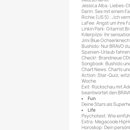
Jessica Alba: Liebes-C
Darin: Sex mit einem Fa
Richie (US 5): „Ich ve
LaFee: Angst um ihre Fa
Linkin Park: Gitarrist B
Killerpilze: Ihr sensati
Jimi Blue Ochsenknecht
Bushido: Nur BRAVO du
Spanien-Urlaub fahren
Check!: Brandneue CD
Songbook: Bushido un
Chart News: Charts un
Action: Star-Quiz, wit
Woche
Exit: Rückschau mit Ad
beantwortet den BRA
Fun
Deine Stars als Superh
Life
Psychotest: Wie einfüh
Extra: Megacoole HipHo
Horoskop: Dein persönl