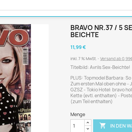
Journal
Die Fahrschule
Shape
Gute Fahrt
Klassik Motorrad
BRAVO NR.37 / 5 S
MO Zeitschrift
BEICHTE
Motor Klassik
Motorrad Classic
11,99 €
Motorrad Zeitschrift
inkl. 7 % MwSt.
Versand ab 0,99€
Oldtimer Markt
Titelbild: Avrils Sex-Beichte!
Programmhefte Rennen
PLUS: Topmodel Barbara: So h
PS das Sport Motorrad
Zum ersten Mal oben ohne - J
Rallye Racing
GZSZ - Tokio Hotel: bravo ho
Kette (evtl. enthalten) - Post
TOURENFAHRER
(zum Teil enthalten)
Menge
 / POLITIK /
FILM & KINO
REISE &
V

IN DEN 
D
URLAUB
Bild und Funk
Gu