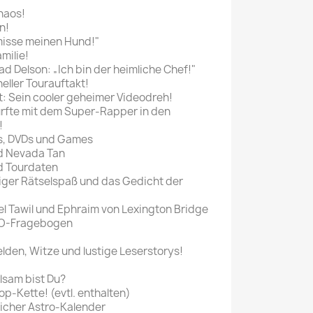
haos!
n!
rmisse meinen Hund!"
milie!
rad Delson: „Ich bin der heimliche Chef!"
oneller Tourauftakt!
: Sein cooler geheimer Videodreh!
rfte mit dem Super-Rapper in den
!
s, DVDs und Games
d Nevada Tan
d Tourdaten
ziger Rätselspaß und das Gedicht der
el Tawil und Ephraim von Lexington Bridge
VO-Fragebogen
elden, Witze und lustige Leserstorys!
lsam bist Du?
p-Kette! (evtl. enthalten)
icher Astro-Kalender