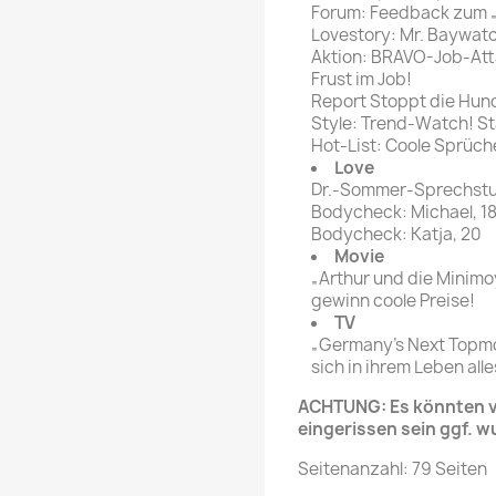
Forum: Feedback zum 
Lovestory: Mr. Baywat
Aktion: BRAVO-Job-Atta
Frust im Job!
Report Stoppt die Hun
Style: Trend-Watch! St
Hot-List: Coole Sprüch
Love
Dr.-Sommer-Sprechstun
Bodycheck: Michael, 1
Bodycheck: Katja, 20
Movie
„Arthur und die Minimo
gewinn coole Preise!
TV
„Germany's Next Topmo
sich in ihrem Leben alle
ACHTUNG: Es könnten ve
eingerissen sein ggf. w
Seitenanzahl: 79 Seiten