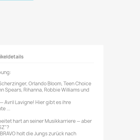
Mein schöner
Garten
selber machen
Selbst ist der
Mann
ikeldetails
SONSTIGE
N
Sonstige
bung:
Magazine
Scherzinger, Orlando Bloom, Teen Choice
n Spears, Rihanna, Robbie Williams und
— Avril Lavigne! Hier gibt es ihre
e ...
beitet hart an seiner Musikkarriere — aber
SZ"?
 BRAVO holt die Jungs zurück nach