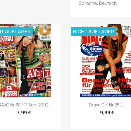
Sprache: Deutsch
HT AUF LAGER
NICHT AUF LAGER
Vorschau
Vorschau


AVO Nr.38 / 11 Sep. 2002...
Bravo Girl Nr.25 /...
7,99 €
9,99 €