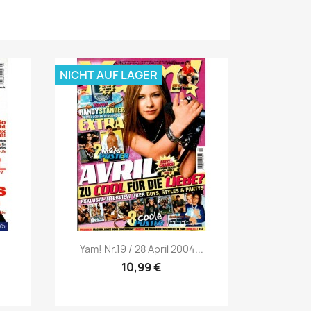
NICHT AUF LAGER
Vorschau

Yam! Nr.19 / 28 April 2004...
10,99 €