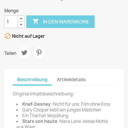
Menge

IN DEN WARENKORB

Nicht auf Lager
Teilen
Beschreibung
Artikeldetails
Original Inhaltsbeschreibung:
Knef-Desney
: Nicht für uns. Film ohne Kino
Gary Cooper liebt ein junges Mädchen
Ein Titel hat Verpätung
Stars von heute
: Mara Lane, kesse Motte
aus Wien