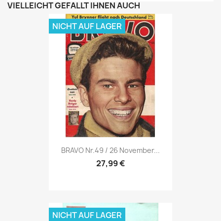
VIELLEICHT GEFÄLLT IHNEN AUCH
NICHT AUF LAGER
Vorschau

BRAVO Nr.49 / 26 November...
27,99 €
NICHT AUF LAGER