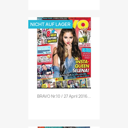
NICHT AUF LAGER
Vorschau

BRAVO Nr.10 / 27 April 2016...