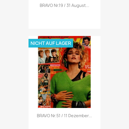
Vorschau

BRAVO Nr.19 / 31 August...
NICHT AUF LAGER
Vorschau

BRAVO Nr.51 / 11 Dezember...