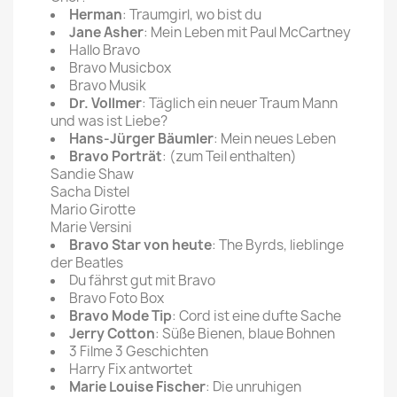
Herman
: Traumgirl, wo bist du
Jane Asher
: Mein Leben mit Paul McCartney
Hallo Bravo
Bravo Musicbox
Bravo Musik
Dr. Vollmer
: Täglich ein neuer Traum Mann
und was ist Liebe?
Hans-Jürger Bäumler
: Mein neues Leben
Bravo Porträt
: (zum Teil enthalten)
Sandie Shaw
Sacha Distel
Mario Girotte
Marie Versini
Bravo Star von heute
: The Byrds, lieblinge
der Beatles
Du fährst gut mit Bravo
Bravo Foto Box
Bravo Mode Tip
: Cord ist eine dufte Sache
Jerry Cotton
: Süße Bienen, blaue Bohnen
3 Filme 3 Geschichten
Harry Fix antwortet
Marie Louise Fischer
: Die unruhigen