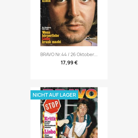
Vorschau

BRAVO Nr.44 / 26 Oktober...
17,99 €
NICHT AUF LAGER