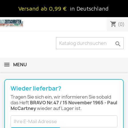
Versand ab 0,99 €
in Deutschland
shopping_cart
(0)

MENU
Wieder lieferbar?
Tragen Sie sich ein, wir informieren Sie sobald
das Heft
BRAVO Nr.47 / 15 November 1965 - Paul
McCartney
wieder auf Lager ist.