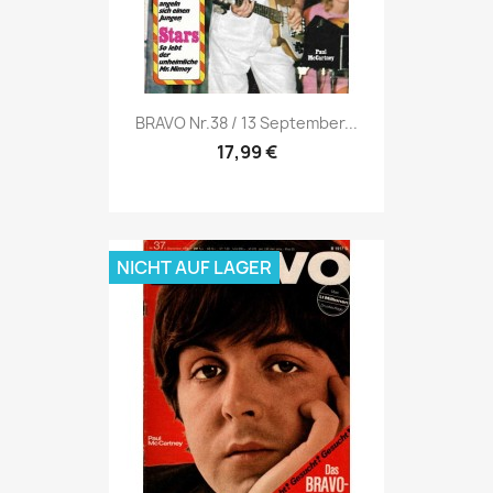
Vorschau

BRAVO Nr.38 / 13 September...
17,99 €
NICHT AUF LAGER