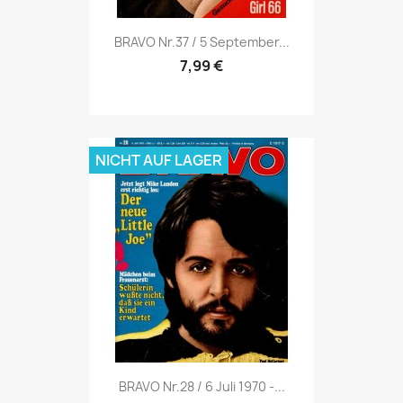
Vorschau

BRAVO Nr.37 / 5 September...
7,99 €
NICHT AUF LAGER
Vorschau

BRAVO Nr.28 / 6 Juli 1970 -...