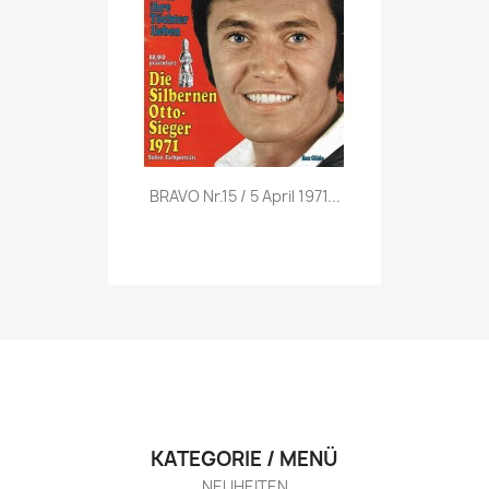
Vorschau

BRAVO Nr.15 / 5 April 1971...
KATEGORIE / MENÜ
NEUHEITEN