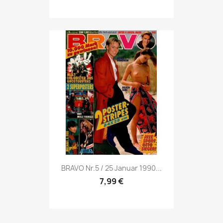
Vorschau

BRAVO Nr.5 / 25 Januar 1990...
7,99 €