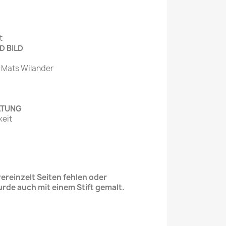
t
D BILD
: Mats Wilander
ATUNG
keit
reinzelt Seiten fehlen oder
urde auch mit einem Stift gemalt.