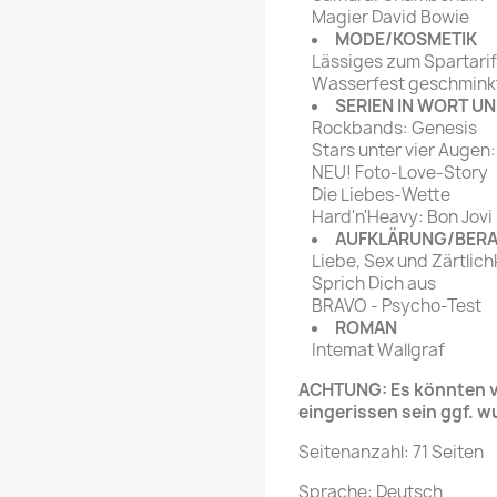
Magier David Bowie
MODE/KOSMETIK
Lässiges zum Spartarif
Wasserfest geschmink
SERIEN IN WORT UN
Rockbands: Genesis
Stars unter vier Augen
NEU! Foto-Love-Story
Die Liebes-Wette
Hard'n'Heavy: Bon Jovi
AUFKLÄRUNG/BER
Liebe, Sex und Zärtlich
Sprich Dich aus
BRAVO - Psycho-Test
ROMAN
Intemat Wallgraf
ACHTUNG: Es könnten ve
eingerissen sein ggf. w
Seitenanzahl: 71 Seiten
Sprache: Deutsch