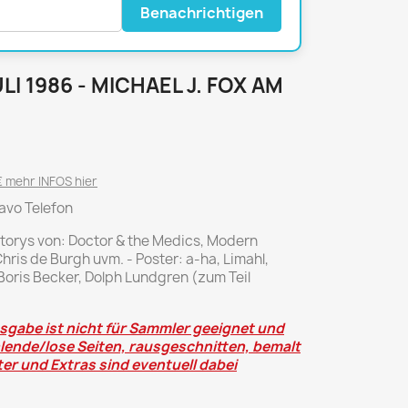
National Geographic
Benachrichtigen
P.M. Biografie
PM Magazin
LI 1986 - MICHAEL J. FOX AM
Unser Wald
MUSIK
MODE
Breakout
Anna burda
Graceland
Der Stern
 mehr INFOS hier
JUICE
Für Sie
ravo Telefon
Metal Hammer
neue mode
torys von: Doctor & the Medics, Modern
Rolling Stone
Ottobre
hris de Burgh uvm. - Poster: a-ha, Limahl,
ris Becker, Dolph Lundgren (zum Teil
Sports Illustrated
Verena
gabe ist nicht für Sammler geeignet und
Vogue
hlende/lose Seiten, rausgeschnitten, bemalt
er und Extras sind eventuell dabei
ERBRAUCHER
HANDWERK
ter Rat
Hobby