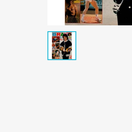
Bunte Illustrie
Cicero Zeitsch
Das Magazin
DER SPIEGEL Z
Eulenspiegel
Max Zeitschri
Neue Post
Neue Revue
pardon Zeitsc
Quick
stern Archiv
stern Biografi
Tempo Zeitsch
Wiener