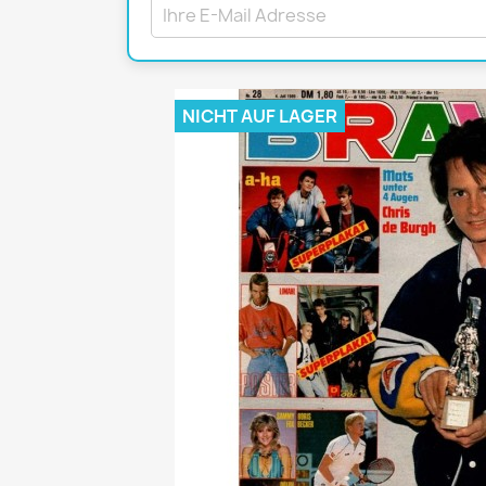
Mädchen
POP Rocky
Yam!
NICHT AUF LAGER
GESCHICHTE
BOULEVAR