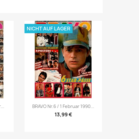
NICHT AUF LAGER
Vorschau

..
BRAVO Nr.6 / 1 Februar 1990...
13,99 €