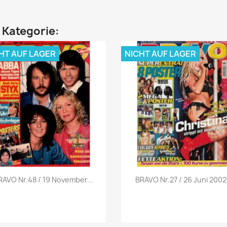
n Kategorie:
HT AUF LAGER
NICHT AUF LAGER
Vorschau
Vorschau


RAVO Nr.48 / 19 November...
BRAVO Nr.27 / 26 Juni 2002.