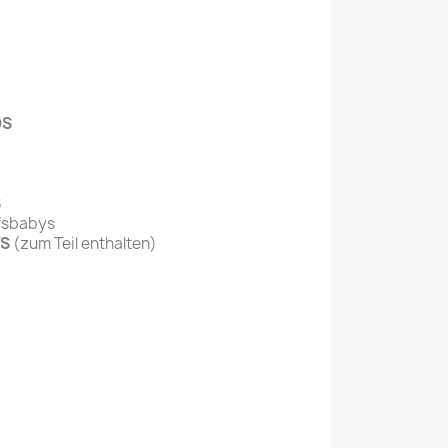
OS
S
fsbabys
TS
(zum Teil enthalten)