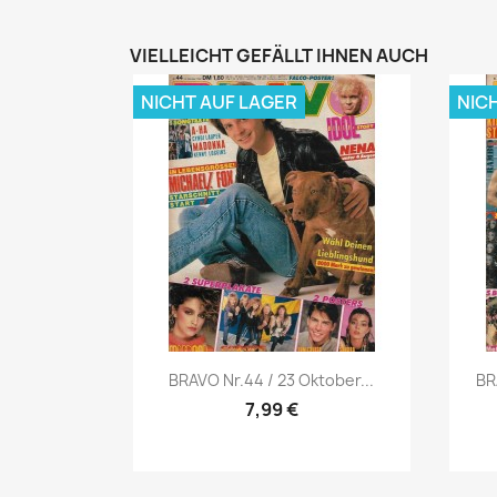
VIELLEICHT GEFÄLLT IHNEN AUCH
NICHT AUF LAGER
NIC
Vorschau

BRAVO Nr.44 / 23 Oktober...
BR
7,99 €