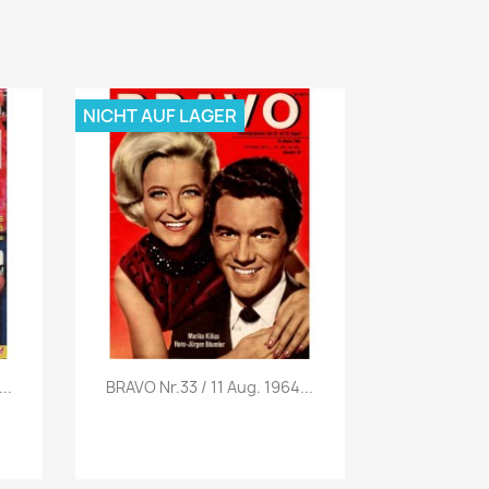
NICHT AUF LAGER
Vorschau

..
BRAVO Nr.33 / 11 Aug. 1964...