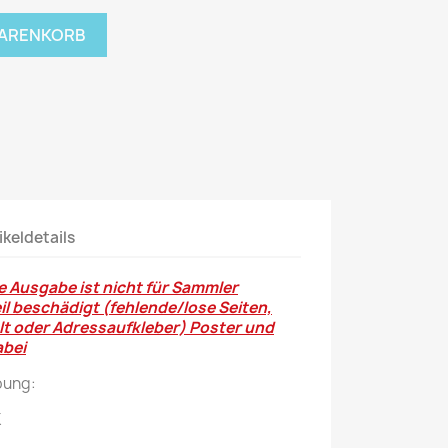
Mein schöner
WARENKORB
Garten
selber machen
Selbst ist der
Mann
SONSTIGE
N
Sonstige
ikeldetails
Magazine
 Ausgabe ist nicht für Sammler
il beschädigt (fehlende/lose Seiten,
t oder Adressaufkleber) Poster und
abei
bung:
K