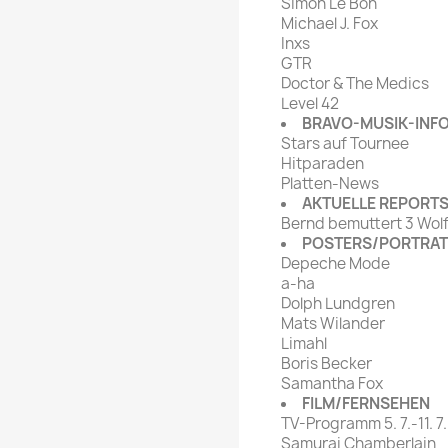
Simon Le Bon
Michael J. Fox
Inxs
GTR
Doctor & The Medics
Level 42
BRAVO-MUSIK-INF
Stars auf Tournee
Hitparaden
Platten-News
AKTUELLE REPORT
Bernd bemuttert 3 Wol
POSTERS/PORTRA
Depeche Mode
a-ha
Dolph Lundgren
Mats Wilander
Limahl
Boris Becker
Samantha Fox
FILM/FERNSEHEN
TV-Programm 5. 7.-11. 7.
Samurai Chamberlain