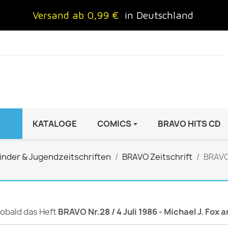
Versand ab 0,99 €
in Deutschland
KATALOGE
COMICS
BRAVO HITS CD
IND
FRAUEN
AUTO & MOTOR
inder & Jugendzeitschriften
BRAVO Zeitschrift
BRAVO 
Brigitte
ADAC Motorwelt
 Special
Cosmopolitan
auto motor sport Archiv
rift
freundin
Autoprospekte &
 sobald das Heft
BRAVO Nr.28 / 4 Juli 1986 - Michael J. Fox 
InStyle
Broschüren