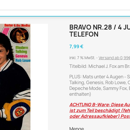
Journal
Die Fahrschule
Shape
Gute Fahrt
Klassik Motorrad
BRAVO NR.28 / 4 JU
MO Zeitschrift
TELEFON
Motor Klassik
Motorrad Classic
7,99 €
Motorrad Zeitschrift
inkl. 7 % MwSt.
Versand ab 0,99€
Oldtimer Markt
Titelbild: Michael J. Fox am B
Programmhefte Rennen
PLUS: Mats unter 4 Augen - S
PS das Sport Motorrad
Talking, Genesis, Rob Lowe, C
Rallye Racing
Depeche Mode, Sammy Fox, Bo
enthalten)
TOURENFAHRER
ACHTUNG B-Ware: Diese Aus
ist zum Teil beschädigt (fe
oder Adressaufkleber) Post
 / POLITIK /
FILM & KINO
REISE &
V
D
URLAUB
Bild und Funk
Menge
Gu