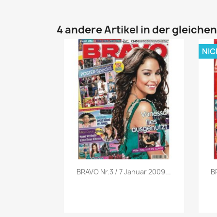
4 andere Artikel in der gleiche
NIC
Vorschau

BRAVO Nr.3 / 7 Januar 2009...
B