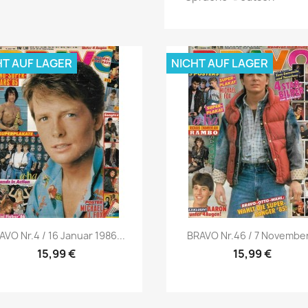
HT AUF LAGER
NICHT AUF LAGER
Vorschau
Vorschau


AVO Nr.4 / 16 Januar 1986...
BRAVO Nr.46 / 7 November.
15,99 €
15,99 €