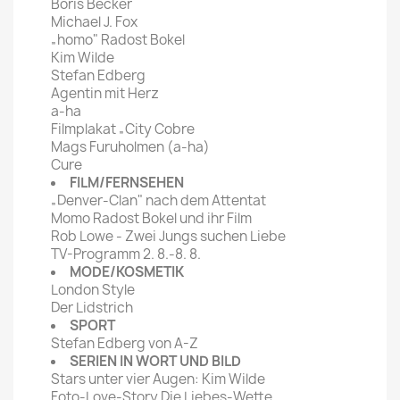
Boris Becker
Michael J. Fox
„homo" Radost Bokel
Kim Wilde
Stefan Edberg
Agentin mit Herz
a-ha
Filmplakat „City Cobre
Mags Furuholmen (a-ha)
Cure
FILM/FERNSEHEN
„Denver-Clan" nach dem Attentat
Momo Radost Bokel und ihr Film
Rob Lowe - Zwei Jungs suchen Liebe
TV-Programm 2. 8.-8. 8.
MODE/KOSMETIK
London Style
Der Lidstrich
SPORT
Stefan Edberg von A-Z
SERIEN IN WORT UND BILD
Stars unter vier Augen: Kim Wilde
Foto-Love-Story Die Liebes-Wette