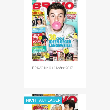
Vorschau

BRAVO Nr.6 / 1 März 2017 -...
NICHT AUF LAGER