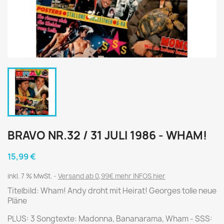
BRAVO NR.32 / 31 JULI 1986 - WHAM!
15,99 €
inkl. 7 % MwSt.
Versand ab 0,99€ mehr INFOS hier
Titelbild: Wham! Andy droht mit Heirat! Georges tolle neue
Pläne
PLUS: 3 Songtexte: Madonna, Bananarama, Wham - SSS: