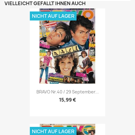
VIELLEICHT GEFÄLLT IHNEN AUCH
NICHT AUF LAGER
Vorschau

BRAVO Nr.40 / 29 September...
15,99 €
NICHT AUF LAGER