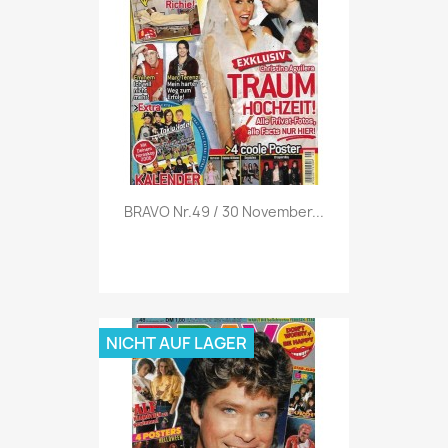
Vorschau

BRAVO Nr.49 / 30 November...
NICHT AUF LAGER