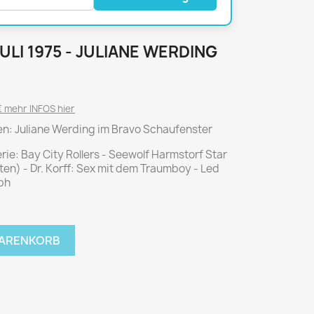
National Geographic
P.M. Biografie
PM Magazin
JULI 1975 - JULIANE WERDING
Unser Wald
MUSIK
MODE
 mehr INFOS hier
Breakout
Anna burda
ffen: Juliane Werding im Bravo Schaufenster
Graceland
Der Stern
ie: Bay City Rollers - Seewolf Harmstorf Star
JUICE
Für Sie
ten) - Dr. Korff: Sex mit dem Traumboy - Led
Metal Hammer
neue mode
mph
Rolling Stone
Ottobre
Sports Illustrated
WARENKORB
Verena
Vogue
ERBRAUCHER
HANDWERK
ter Rat
Hobby