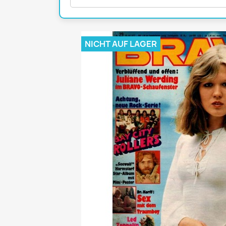
Mädchen
POP Rocky
Yam!
NICHT AUF LAGER
GESCHICHTE
BOULEVAR