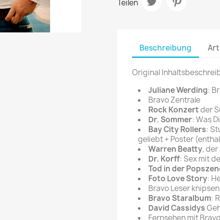
Teilen
rte Zeitschrift
Mare
Bravo Screenfun
rift
MERIAN
CINEMA
Fernsehwoche
Beschreibung
Art
eitschrift
Funk Uhr
 Magazin
Funk und Film
Original Inhaltsbeschrei
ft
HÖRZU
TAGES &
Juliane Werding
: B
WOCHENZEITUNGE
Bravo Zentrale
N-Zone
Rock Konzert
der S
Bildzeitung
Progress Film
Dr. Sommer
: Was D
hrift
Frankfurter Allgemeine
Bay City Rollers
: S
geliebt + Poster (entha
Magazin
Warren Beatty
, der
Frankfurter Illustrierte
Dr. Korff
: Sex mit 
e
Tod in der Popszen
Foto Love Story
: H
rift
Bravo Leser knipsen 
Bravo Staralbum
: 
David Cassidys
Geh
Fernsehen mit Brav