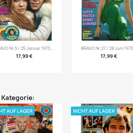
Vorschau
Vorschau


AVO Nr.5 / 25 Januar 1973...
BRAVO Nr.27 / 28 Juni 1973.
17,99 €
17,99 €
n Kategorie:
HT AUF LAGER
NICHT AUF LAGER