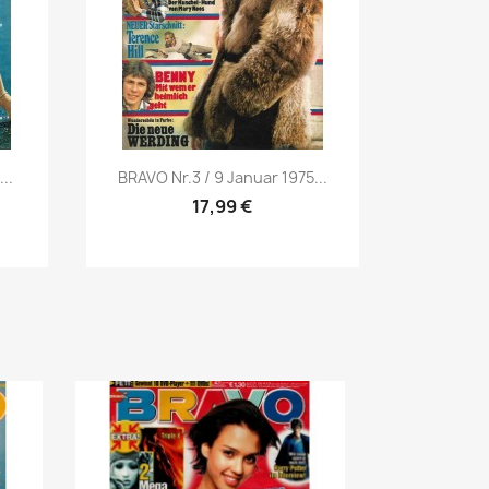
Vorschau

..
BRAVO Nr.3 / 9 Januar 1975...
17,99 €