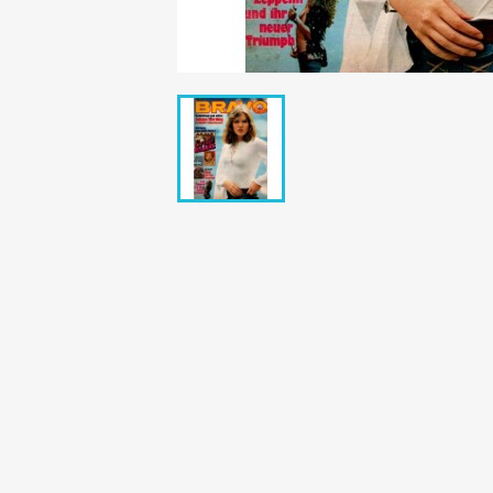
Bunte Illustrie
Cicero Zeitsch
Das Magazin
DER SPIEGEL Z
Eulenspiegel
Max Zeitschri
Neue Post
Neue Revue
pardon Zeitsc
Quick
stern Archiv
stern Biografi
Tempo Zeitsch
Wiener