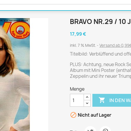
Journal
Die Fahrschule
Shape
Gute Fahrt
Klassik Motorrad
BRAVO NR.29 / 10 
MO Zeitschrift
17,99 €
Motor Klassik
Motorrad Classic
inkl. 7 % MwSt.
Versand ab 0,99€
Motorrad Zeitschrift
Titelbild: Verblüffend und o
Oldtimer Markt
PLUS: Achtung, neue Rock Ser
Album mit Mini Poster (enthal
Programmhefte Rennen
Zeppelin und ihr neuer Triu
PS das Sport Motorrad
Rallye Racing
Menge
TOURENFAHRER

IN DEN 

Nicht auf Lager
 / POLITIK /
FILM & KINO
REISE &
V
D
URLAUB
Bild und Funk
Gu