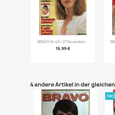
Vorschau

BRAVO Nr.49 / 27 November...
BR
16,99 €
4 andere Artikel in der gleiche
NIC