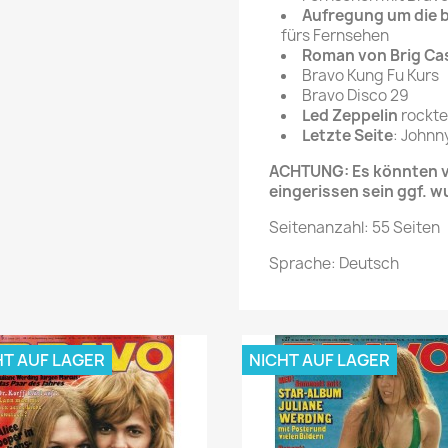
Aufregung um die b
fürs Fernsehen
Roman von Brig Cas
Bravo Kung Fu Kurs
Bravo Disco 29
Led Zeppelin
rockte
Letzte Seite
: Johnn
ACHTUNG: Es könnten ve
eingerissen sein ggf. w
Seitenanzahl: 55 Seiten
Sprache: Deutsch
HT AUF LAGER
NICHT AUF LAGER