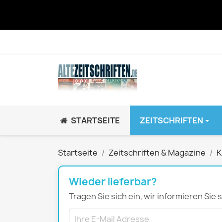
STARTSEITE
ZEITSCHRIFTEN
JUGEND / K
Startseite
Zeitschriften & Magazine
K
BRAVO GiRL!
BRAVO HipHop
Wieder lieferbar?
BRAVO Zeitsch
Tragen Sie sich ein, wir informieren Sie
hey!