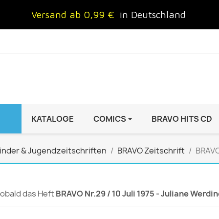
Versand ab 0,99 €
in Deutschland
KATALOGE
COMICS
BRAVO HITS CD
IND
FRAUEN
AUTO & MOTOR
inder & Jugendzeitschriften
BRAVO Zeitschrift
BRAVO 
Brigitte
ADAC Motorwelt
 Special
Cosmopolitan
auto motor sport Archiv
rift
freundin
Autoprospekte &
 sobald das Heft
BRAVO Nr.29 / 10 Juli 1975 - Juliane Werdi
InStyle
Broschüren