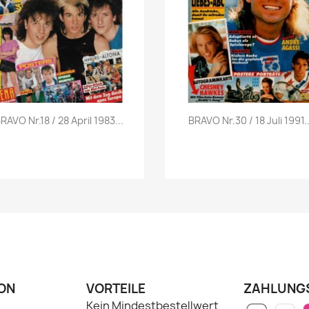
Vorschau
Vorschau


RAVO Nr.18 / 28 April 1983...
BRAVO Nr.30 / 18 Juli 1991..
ON
VORTEILE
ZAHLUNG
Kein Mindestbestellwert