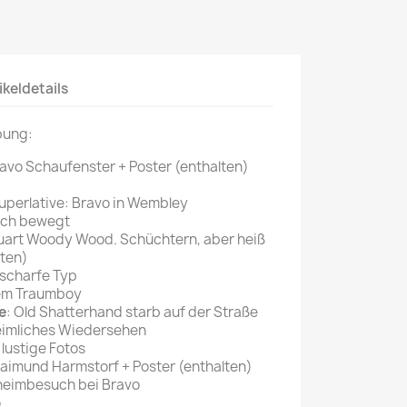
Mein schöner
Garten
selber machen
ikeldetails
Selbst ist der
Mann
bung:
ravo Schaufenster + Poster (enthalten)
SONSTIGE
N
Sonstige
uperlative: Bravo in Wembley
ich bewegt
Magazine
tuart Woody Wood. Schüchtern, aber heiß
lten)
 scharfe Typ
dem Traumboy
e
: Old Shatterhand starb auf der Straße
eimliches Wiedersehen
lustige Fotos
Raimund Harmstorf + Poster (enthalten)
eimbesuch bei Bravo
o