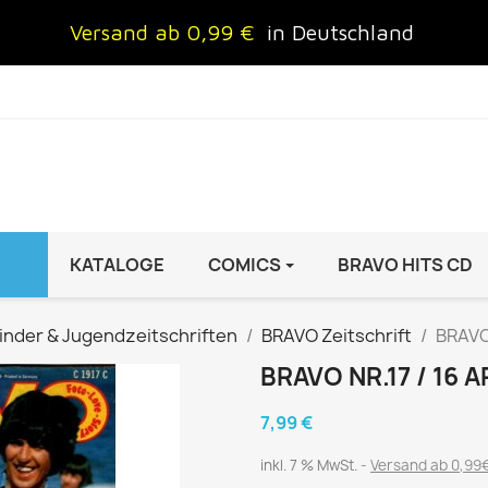
Versand ab 0,99 €
in Deutschland
KATALOGE
COMICS
BRAVO HITS CD
IND
FRAUEN
AUTO & MOTOR
inder & Jugendzeitschriften
BRAVO Zeitschrift
BRAVO 
Brigitte
ADAC Motorwelt
BRAVO NR.17 / 16 A
 Special
Cosmopolitan
auto motor sport Archiv
7,99 €
rift
freundin
Autoprospekte &
InStyle
Broschüren
inkl. 7 % MwSt.
Versand ab 0,99€