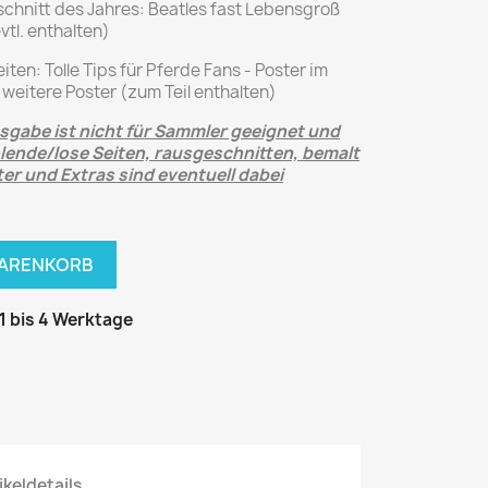
National Geographic
rschnitt des Jahres: Beatles fast Lebensgroß
vtl. enthalten)
P.M. Biografie
PM Magazin
ten: Tolle Tips für Pferde Fans - Poster im
 weitere Poster (zum Teil enthalten)
Unser Wald
gabe ist nicht für Sammler geeignet und
MUSIK
MODE
hlende/lose Seiten, rausgeschnitten, bemalt
er und Extras sind eventuell dabei
Breakout
Anna burda
Graceland
Der Stern
JUICE
Für Sie
WARENKORB
Metal Hammer
neue mode
Rolling Stone
Ottobre
 1 bis 4 Werktage
Sports Illustrated
Verena
Vogue
ERBRAUCHER
HANDWERK
ter Rat
Hobby
ikeldetails