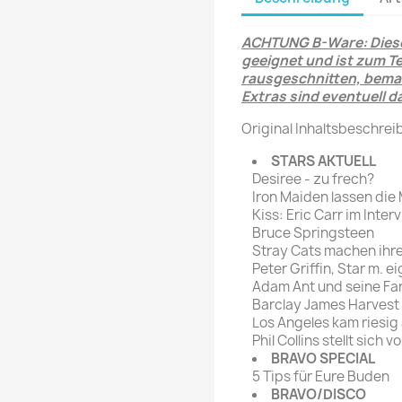
rte Zeitschrift
Mare
Bravo Screenfun
rift
MERIAN
ACHTUNG B-Ware: Diese
CINEMA
geeignet und ist zum Te
Fernsehwoche
rausgeschnitten, bemal
eitschrift
Extras sind eventuell d
Funk Uhr
 Magazin
Original Inhaltsbeschrei
Funk und Film
ft
HÖRZU
STARS AKTUELL
TAGES &
WOCHENZEITUNGE
Desiree - zu frech?
N-Zone
Iron Maiden lassen die 
Bildzeitung
Progress Film
Kiss: Eric Carr im Inter
hrift
Bruce Springsteen
Frankfurter Allgemeine
Stray Cats machen ihr
Magazin
Peter Griffin, Star m. e
Adam Ant und seine Fa
Frankfurter Illustrierte
Barclay James Harvest
e
Los Angeles kam riesig
rift
Phil Collins stellt sich vo
BRAVO SPECIAL
5 Tips für Eure Buden
BRAVO/DISCO