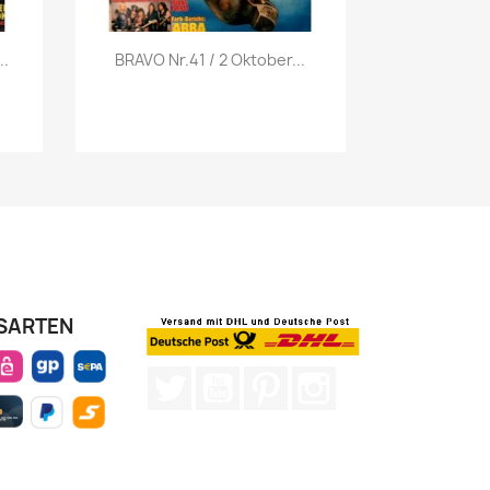
Vorschau

..
BRAVO Nr.41 / 2 Oktober...
SARTEN
Twitter
YouTube
Pinterest
Instagram