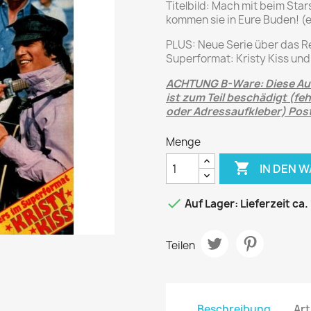
Journal
Die Fahrschule
Titelbild: Mach mit beim Sta
kommen sie in Eure Buden! (e
Shape
Gute Fahrt
Klassik Motorrad
PLUS: Neue Serie über das Rei
Superformat: Kristy Kiss und
MO Zeitschrift
ACHTUNG B-Ware: Diese Aus
Motor Klassik
ist zum Teil beschädigt (fe
Motorrad Classic
oder Adressaufkleber) Post
Motorrad Zeitschrift
Menge
Oldtimer Markt

IN DEN 
Programmhefte Rennen
PS das Sport Motorrad

Auf Lager: Lieferzeit ca.
Rallye Racing
TOURENFAHRER
Teilen
 / POLITIK /
FILM & KINO
REISE &
V
D
URLAUB
Bild und Funk
Gu
Beschreibung
Art