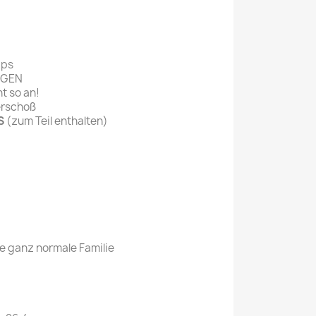
ips
AGEN
ht so an!
erschoß
S
(zum Teil enthalten)
e ganz normale Familie