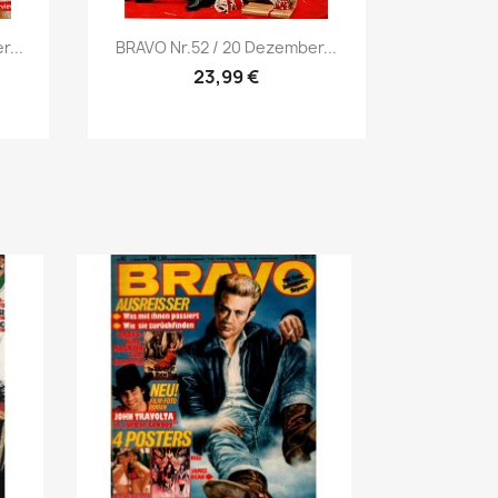
Vorschau

...
BRAVO Nr.52 / 20 Dezember...
23,99 €