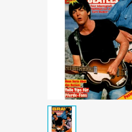
Mädchen
POP Rocky
Yam!
GESCHICHTE
BOULEVAR