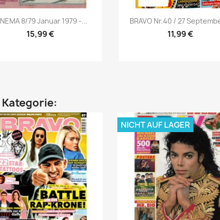
Vorschau
Vorschau


NEMA 8/79 Januar 1979 -...
BRAVO Nr.40 / 27 September
15,99 €
11,99 €
n Kategorie:
NICHT AUF LAGER