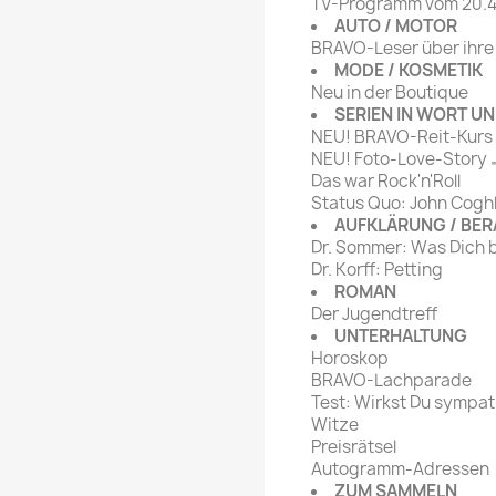
TV-Programm vom 20.4
AUTO / MOTOR
BRAVO-Leser über ihr
MODE / KOSMETIK
Neu in der Boutique
SERIEN IN WORT UN
NEU! BRAVO-Reit-Kurs
NEU! Foto-Love-Story 
Das war Rock'n'Roll
Status Quo: John Cogh
AUFKLÄRUNG / BE
Dr. Sommer: Was Dich
Dr. Korff: Petting
ROMAN
Der Jugendtreff
UNTERHALTUNG
Horoskop
BRAVO-Lachparade
Test: Wirkst Du sympa
Witze
Preisrätsel
Autogramm-Adressen
ZUM SAMMELN