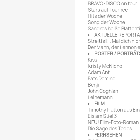
BRAVO-DISCO on tour
Stars auf Tournee
Hits der Woche
Song der Woche
Sandros heiße Plattent
AKTUELLE REPORT
Streitfall: „Mal dich nic
Der Mann, der Lennon 
POSTER / PORTRÄT
Kiss
Kristy McNicho
Adam Ant
Fats Domino
Benji
John Coghlan
Leinemann
FILM
Timothy Hutton aus Ein
Eis am Stiel 3
NEU! Film-Foto-Roman
Die Säge des Todes
FERNSEHEN