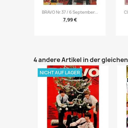
Vorschau

BRAVO Nr.37 / 6 September...
CI
7,99 €
4 andere Artikel in der gleiche
NICHT AUF LAGER