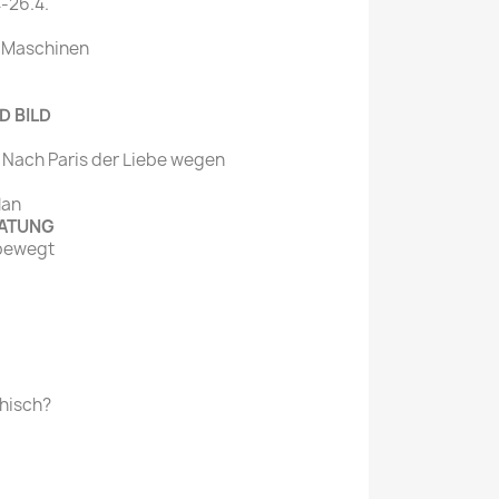
-26.4.
e Maschinen
D BILD
„Nach Paris der Liebe wegen
lan
RATUNG
 bewegt
thisch?