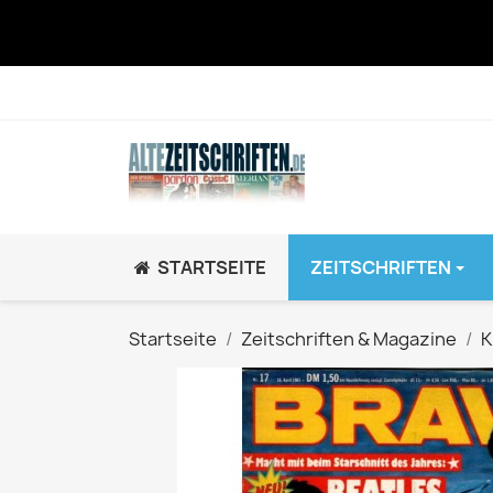
STARTSEITE
ZEITSCHRIFTEN
JUGEND / K
Startseite
Zeitschriften & Magazine
K
BRAVO GiRL!
BRAVO HipHop
BRAVO Zeitsch
hey!