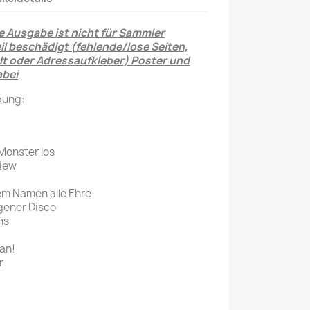
Mein schöner
 Ausgabe ist nicht für Sammler
Garten
il beschädigt (fehlende/lose Seiten,
selber machen
t oder Adressaufkleber) Poster und
abei
Selbst ist der
bung:
Mann
SONSTIGE
N
Sonstige
Monster los
view
Magazine
em Namen alle Ehre
igener Disco
ns
 an!
r