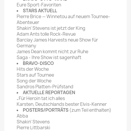
Eure Sport-Favoriten
STARS AKTUELL
Pierre Brice — Winnetou auf neuem Tournee-
Abenteuer
Shakin' Stevens ist jetzt der King
Adam Ants tolle Rock-Revue
Barclay James Harvests neue Show für
Germany
James Dean kommt nicht zur Ruhe
Saga - Ihre Show ist sagenhaft
BRAVO-DISCO
Hits der Woche
Stars auf Tournee
Song der Woche
Sandros Platten-Prüfstand
AKTUELLE REPORTAGEN
„Für Heroin tat ich alles
Karsten, Deutschlands bester Elvis-Kenner
POSTERS/PORTRÄTS
(zum Teil enthalten)
Abba
Shakin' Stevens
Pierre Littbarski