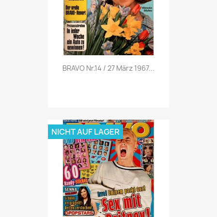
Vorschau

BRAVO Nr.14 / 27 März 1967...
NICHT AUF LAGER