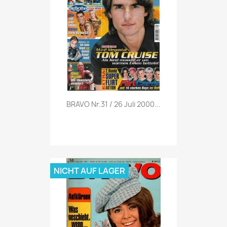
Vorschau

BRAVO Nr.31 / 26 Juli 2000...
NICHT AUF LAGER