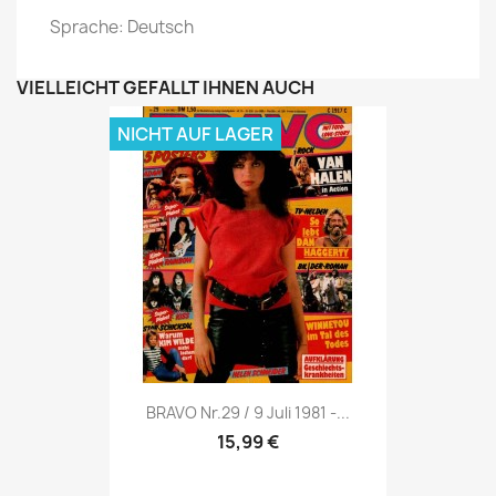
Sprache: Deutsch
VIELLEICHT GEFÄLLT IHNEN AUCH
NICHT AUF LAGER
Vorschau

BRAVO Nr.29 / 9 Juli 1981 -...
15,99 €