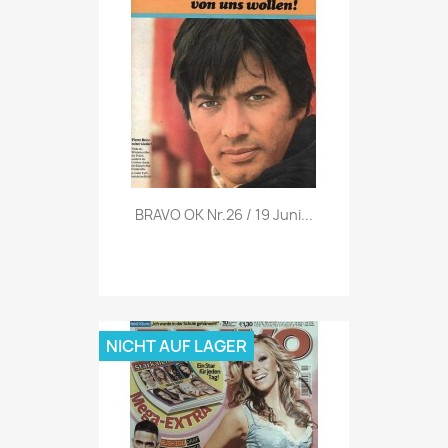
Vorschau

BRAVO OK Nr.26 / 19 Juni...
NICHT AUF LAGER