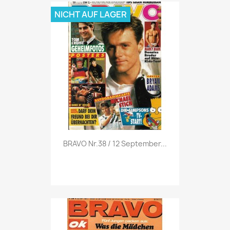
NICHT AUF LAGER
Vorschau

BRAVO Nr.38 / 12 September...