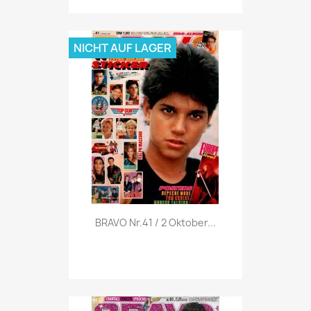
NICHT AUF LAGER
Vorschau

BRAVO Nr.41 / 2 Oktober...