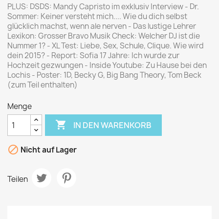
PLUS: DSDS: Mandy Capristo im exklusiv Interview - Dr.
Sommer: Keiner versteht mich.... Wie du dich selbst
glücklich machst, wenn ale nerven - Das lustige Lehrer
Lexikon: Grosser Bravo Musik Check: Welcher DJ ist die
Nummer 1? - XL Test: Liebe, Sex, Schule, Clique. Wie wird
dein 2015? - Report: Sofia 17 Jahre: Ich wurde zur
Hochzeit gezwungen - Inside Youtube: Zu Hause bei den
Lochis - Poster: 1D, Becky G, Big Bang Theory, Tom Beck
(zum Teil enthalten)
Menge

IN DEN WARENKORB

Nicht auf Lager
Teilen