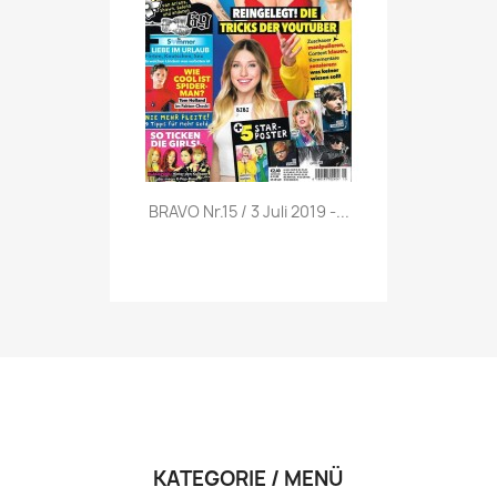
Vorschau

BRAVO Nr.15 / 3 Juli 2019 -...
KATEGORIE / MENÜ