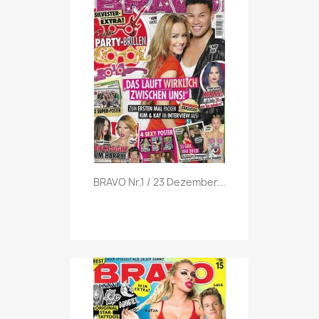
Vorschau

BRAVO Nr.1 / 23 Dezember...