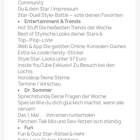
Community
Du & dein Star / Impressum
Star-Duell Style-Battle — vote deinen Favoriten
Entertainment & Trends
Hot Stuff Die heißesten Trends der Woche
Best of Stylische Looks deiner Stars &
Top-/Flop-Liste
Web & App Die geilsten Online-Konsolen-Games
Extra 44 coole Handy-Sticker
Style Star-Looks unter 97 Euro
Inside YouTube Exklusiv! Zu Besuch bei den
Lochis
Horoskop Deine Sterne
Termine / Vorschau
Dr. Sommer
Sprechstunde Deine Fragen der Woche
Special Wie du dich glücklich machst, wenn alle
nerven!
Das 1. Mal . . . ihm einen runterholen
Pärchen-Talk Mio und Sevi fetzen sich ständig
Fun
:
Fun & Quiz Star-Rätsel & mehr