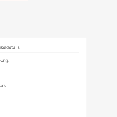
Mein schöner
Garten
selber machen
Selbst ist der
Mann
ikeldetails
SONSTIGE
N
Sonstige
bung:
Magazine
ers