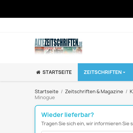
STARTSEITE
ZEITSCHRIFTEN
JUGEND / K
Startseite
Zeitschriften & Magazine
K
Minogue
BRAVO GiRL!
BRAVO HipHop
Wieder lieferbar?
BRAVO Zeitsch
Tragen Sie sich ein, wir informieren Sie
hey!