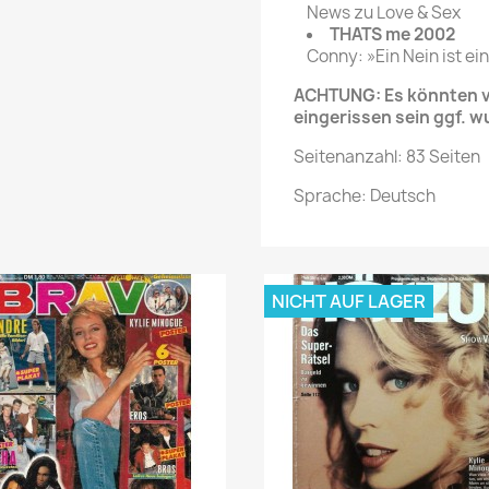
News zu Love & Sex
THATS me 2002
Conny: »Ein Nein ist ein
ACHTUNG: Es könnten ve
eingerissen sein ggf. w
Seitenanzahl: 83 Seiten
Sprache: Deutsch
NICHT AUF LAGER