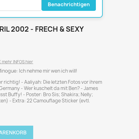
National Geographic
Benachrichtigen
P.M. Biografie
PM Magazin
PRIL 2002 - FRECH & SEXY
Unser Wald
MUSIK
MODE
Breakout
Anna burda
Graceland
Der Stern
 mehr INFOS hier
JUICE
Für Sie
Minogue: Ich nehme mir wen ich will!
Metal Hammer
neue mode
 richtig! - Aaliyah: Die letzten Fotos vor ihrem
Rolling Stone
Ottobre
n Germany - Wer kuschelt da mit Ben? - James
sst Buffy! - Poster: Bro Sis; Shakira; Nelly;
Sports Illustrated
ten) - Extra: 22 Camouflage Sticker (evtl.
Verena
Vogue
ERBRAUCHER
HANDWERK
WARENKORB
ter Rat
Hobby