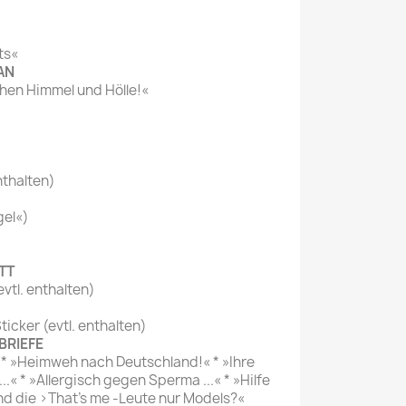
ts«
AN
chen Himmel und Hölle!«
nthalten)
gel«)
TT
evtl. enthalten)
icker (evtl. enthalten)
BRIEFE
 * »Heimweh nach Deutschland!« * »Ihre
..« * »Allergisch gegen Sperma ...« * »Hilfe
ind die >That's me -Leute nur Models?«