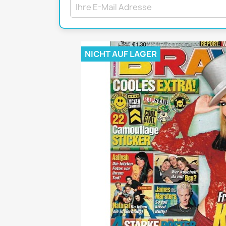
Mädchen
POP Rocky
Yam!
NICHT AUF LAGER
GESCHICHTE
BOULEVAR