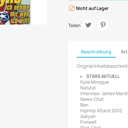
rte Zeitschrift
Mare
Bravo Screenfun

Nicht auf Lager
rift
MERIAN
CINEMA
Fernsehwoche
Teilen
eitschrift
Funk Uhr
 Magazin
Funk und Film
ft
HÖRZU
Beschreibung
Art
TAGES &
WOCHENZEITUNGE
N-Zone
Original Inhaltsbeschrei
Bildzeitung
Progress Film
hrift
Frankfurter Allgemeine
STARS AKTUELL
Kylie Minogue
Magazin
Natural
Frankfurter Illustrierte
Interview: James Marst
e
News-Chat
Ben
rift
HipHop Attack 2002
Aaliyah
Freiwelt
Star-Chat