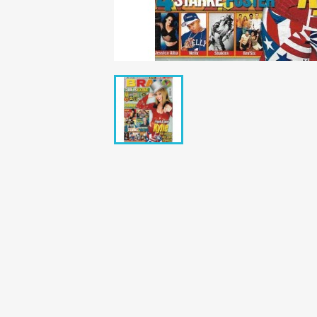
Bunte Illustrie
Cicero Zeitsch
Das Magazin
DER SPIEGEL Z
Eulenspiegel
Max Zeitschri
Neue Post
Neue Revue
pardon Zeitsc
Quick
stern Archiv
stern Biografi
Tempo Zeitsch
Wiener