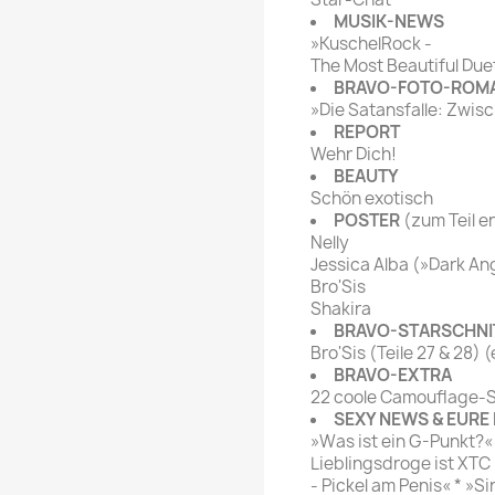
MUSIK-NEWS
»KuschelRock -
The Most Beautiful Due
BRAVO-FOTO-ROM
»Die Satansfalle: Zwis
REPORT
Wehr Dich!
BEAUTY
Schön exotisch
POSTER
(zum Teil e
Nelly
Jessica Alba (»Dark An
Bro'Sis
Shakira
BRAVO-STARSCHNI
Bro'Sis (Teile 27 & 28) (
BRAVO-EXTRA
22 coole Camouflage-St
SEXY NEWS & EURE 
»Was ist ein G-Punkt?«
Lieblingsdroge ist XTC .
- Pickel am Penis« * »S