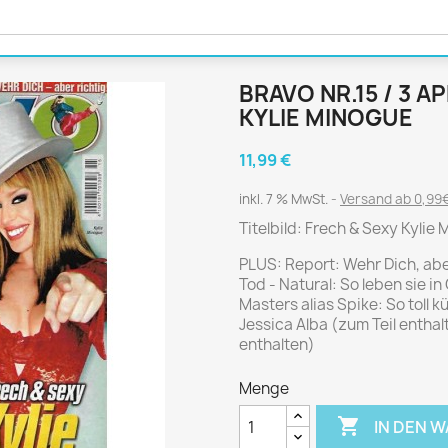
Journal
Die Fahrschule
Shape
Gute Fahrt
Klassik Motorrad
BRAVO NR.15 / 3 A
MO Zeitschrift
KYLIE MINOGUE
Motor Klassik
Motorrad Classic
11,99 €
Motorrad Zeitschrift
inkl. 7 % MwSt.
Versand ab 0,99€
Oldtimer Markt
Titelbild: Frech & Sexy Kylie 
Programmhefte Rennen
PLUS: Report: Wehr Dich, aber
PS das Sport Motorrad
Tod - Natural: So leben sie i
Rallye Racing
Masters alias Spike: So toll kü
Jessica Alba (zum Teil enthal
TOURENFAHRER
enthalten)
Menge
 / POLITIK /
FILM & KINO
REISE &
V

IN DEN 
D
URLAUB
Bild und Funk
Gu