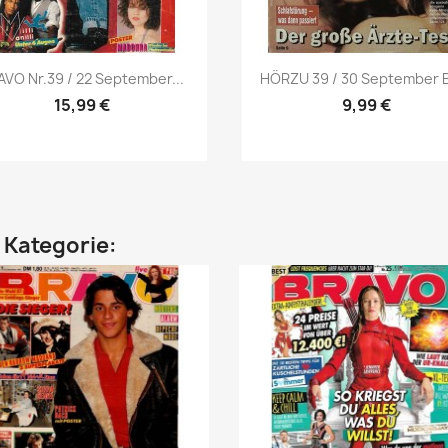
Vorschau
Vorschau


AVO Nr.39 / 22 September...
HÖRZU 39 / 30 September Bi
15,99 €
9,99 €
n Kategorie: