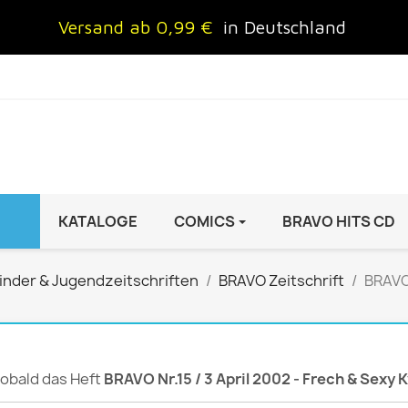
Versand ab 0,99 €
in Deutschland
KATALOGE
COMICS
BRAVO HITS CD
IND
FRAUEN
AUTO & MOTOR
inder & Jugendzeitschriften
BRAVO Zeitschrift
BRAVO 
Brigitte
ADAC Motorwelt
 Special
Cosmopolitan
auto motor sport Archiv
rift
freundin
Autoprospekte &
 sobald das Heft
BRAVO Nr.15 / 3 April 2002 - Frech & Sexy 
InStyle
Broschüren