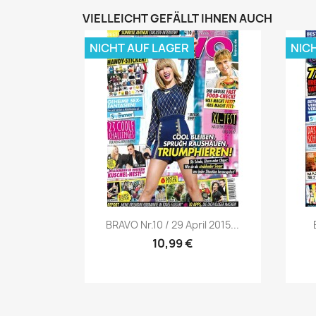
VIELLEICHT GEFÄLLT IHNEN AUCH
NICHT AUF LAGER
NIC
Vorschau

BRAVO Nr.10 / 29 April 2015...
10,99 €