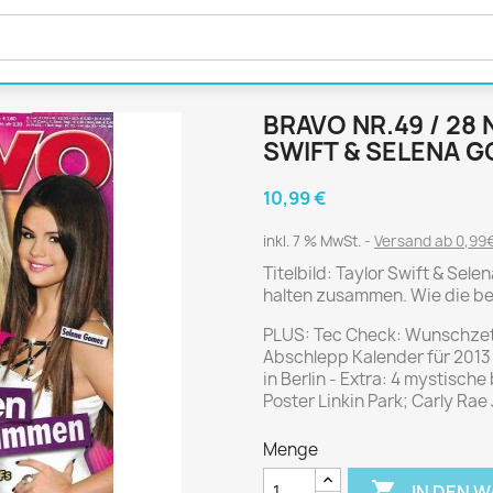
Journal
Die Fahrschule
Shape
Gute Fahrt
Klassik Motorrad
MO Zeitschrift
BRAVO NR.49 / 28
Motor Klassik
SWIFT & SELENA 
Motorrad Classic
10,99 €
Motorrad Zeitschrift
Oldtimer Markt
inkl. 7 % MwSt.
Versand ab 0,99€
Programmhefte Rennen
Titelbild: Taylor Swift & Sel
halten zusammen. Wie die bei
PS das Sport Motorrad
Rallye Racing
PLUS: Tec Check: Wunschzett
Abschlepp Kalender für 2013
TOURENFAHRER
in Berlin - Extra: 4 mystisch
Poster Linkin Park; Carly Ra
Menge
 / POLITIK /
FILM & KINO
REISE &
V
D
URLAUB
Bild und Funk

Gu
IN DEN 