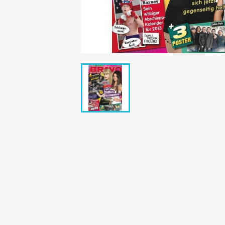
Bunte Illustrie
Cicero Zeitsch
Das Magazin
DER SPIEGEL Z
Eulenspiegel
Max Zeitschri
Neue Post
Neue Revue
pardon Zeitsc
Quick
stern Archiv
stern Biografi
Tempo Zeitsch
Wiener