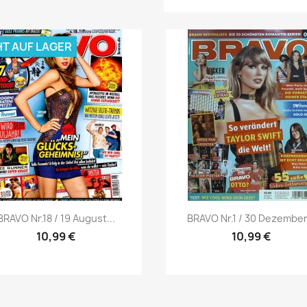
HT AUF LAGER
Vorschau
Vorschau


BRAVO Nr.18 / 19 August...
BRAVO Nr.1 / 30 Dezember.
10,99 €
10,99 €