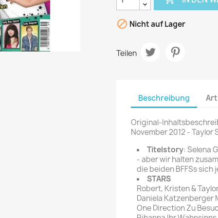
rte Zeitschrift
Mare
Bravo Screenfun
rift
MERIAN

Nicht auf Lager
CINEMA
Fernsehwoche
eitschrift
Teilen
Funk Uhr
 Magazin
Funk und Film
ft
HÖRZU
TAGES &
WOCHENZEITUNGE
Beschreibung
Art
N-Zone
Bildzeitung
Progress Film
Original-Inhaltsbeschrei
hrift
Frankfurter Allgemeine
November 2012 - Taylor 
Magazin
Titelstory
: Selena 
Frankfurter Illustrierte
- aber wir halten zusamm
e
die beiden BFFSs sich j
STARS
rift
Robert, Kristen & Taylor
Daniela Katzenberger 
One Direction Zu Besu
Rihanna Ihr Wahnsinns-