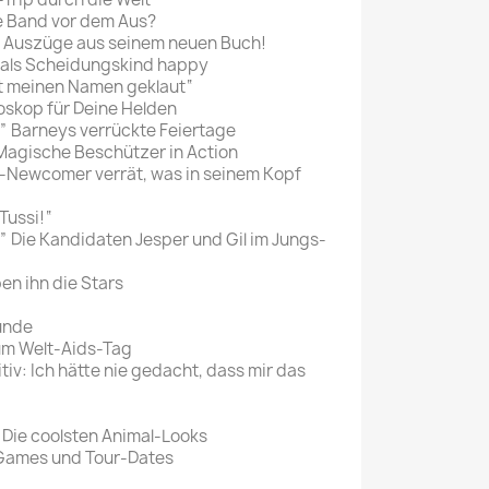
e Band vor dem Aus?
te Auszüge aus seinem neuen Buch!
 als Scheidungskind happy
at meinen Namen geklaut“
oskop für Deine Helden
” Barneys verrückte Feiertage
 Magische Beschützer in Action
-Newcomer verrät, was in seinem Kopf
Tussi!“
 Die Kandidaten Jesper und Gil im Jungs-
n ihn die Stars
unde
um Welt-Aids-Tag
itiv: Ich hätte nie gedacht, dass mir das
: Die coolsten Animal-Looks
 Games und Tour-Dates