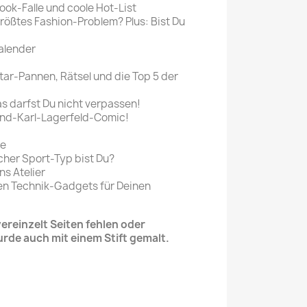
ok-Falle und coole Hot-List
größtes Fashion-Problem? Plus: Bist Du
alender
tar-Pannen, Rätsel und die Top 5 der
s darfst Du nicht verpassen!
nd-Karl-Lagerfeld-Comic!
fe
cher Sport-Typ bist Du?
ns Atelier
en Technik-Gadgets für Deinen
reinzelt Seiten fehlen oder
urde auch mit einem Stift gemalt.