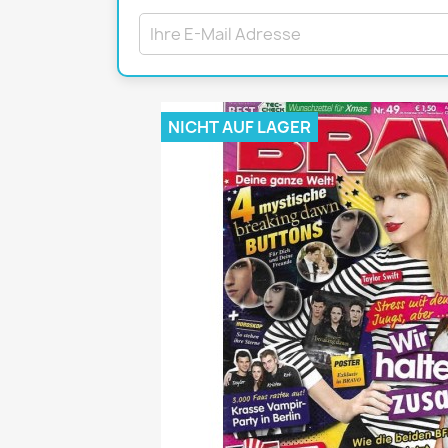
Mädchen
POP Rocky
Yam!
NICHT AUF LAGER
GESCHICHTE
BOULEVAR