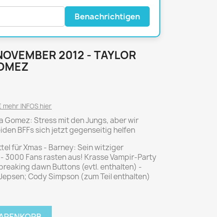
National Geographic
P.M. Biografie
Benachrichtigen
PM Magazin
Unser Wald
 NOVEMBER 2012 - TAYLOR
MUSIK
MODE
GOMEZ
Breakout
Anna burda
Graceland
Der Stern
 mehr INFOS hier
JUICE
Für Sie
ena Gomez: Stress mit den Jungs, aber wir
Metal Hammer
neue mode
den BFFs sich jetzt gegenseitig helfen
Rolling Stone
Ottobre
el für Xmas - Barney: Sein witziger
Sports Illustrated
 - 3000 Fans rasten aus! Krasse Vampir-Party
Verena
e breaking dawn Buttons (evtl. enthalten) -
e Jepsen; Cody Simpson (zum Teil enthalten)
Vogue
ERBRAUCHER
HANDWERK
ter Rat
Hobby
WARENKORB