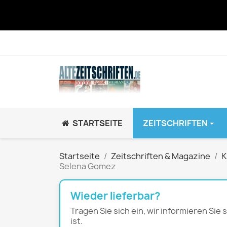
STARTSEITE
ZEITSCHRIFTEN
JUGEND / K
Startseite
Zeitschriften & Magazine
K
Selena Gomez
BRAVO GiRL!
BRAVO HipHop
Wieder lieferbar?
BRAVO Zeitsch
Tragen Sie sich ein, wir informieren Sie
hey!
ist.