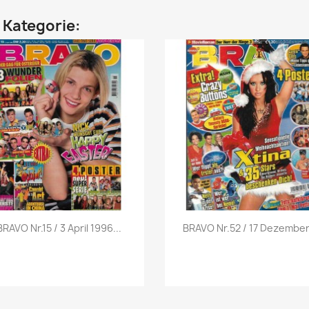
n Kategorie:
Vorschau
Vorschau


BRAVO Nr.15 / 3 April 1996...
BRAVO Nr.52 / 17 Dezember.