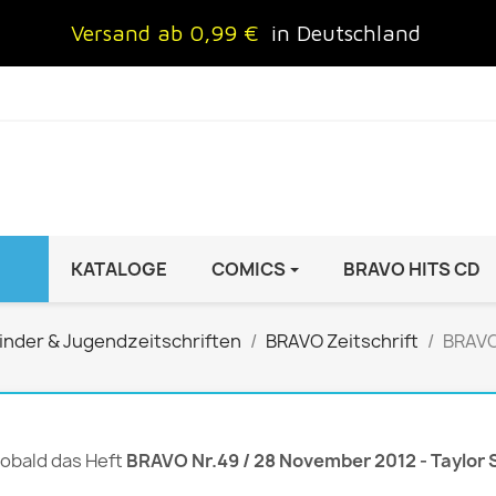
Versand ab 0,99 €
in Deutschland
KATALOGE
COMICS
BRAVO HITS CD
IND
FRAUEN
AUTO & MOTOR
inder & Jugendzeitschriften
BRAVO Zeitschrift
BRAVO 
Brigitte
ADAC Motorwelt
 Special
Cosmopolitan
auto motor sport Archiv
rift
freundin
Autoprospekte &
 sobald das Heft
BRAVO Nr.49 / 28 November 2012 - Taylor
InStyle
Broschüren