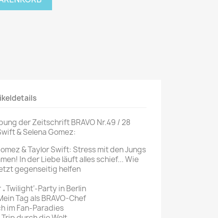
Mein schöner
Garten
selber machen
Selbst ist der
Mann
SONSTIGE
N
ikeldetails
Sonstige
Magazine
bung der Zeitschrift BRAVO Nr.49 / 28
Swift & Selena Gomez:
Gomez & Taylor Swift: Stress mit den Jungs
en! In der Liebe läuft alles schief... Wie
etzt gegenseitig helfen
 „Twilight‘-Party in Berlin
Mein Tag als BRAVO-Chef
ch im Fan-Paradies
Trip durch die Welt