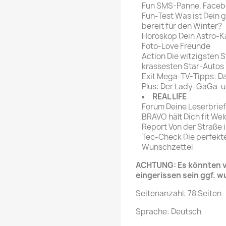
Fun SMS-Panne, Facebo
Fun-Test Was ist Dein 
bereit für den Winter?
Horoskop Dein Astro-K
Foto-Love Freunde
Action Die witzigsten S
krassesten Star-Autos
Exit Mega-TV-Tipps: Da
Plus: Der Lady-GaGa-u
REAL LIFE
Forum Deine Leserbrie
BRAVO hält Dich fit Wel
Report Von der Straße i
Tec-Check Die perfekt
Wunschzettel
ACHTUNG: Es könnten ve
eingerissen sein ggf. w
Seitenanzahl: 78 Seiten
Sprache: Deutsch