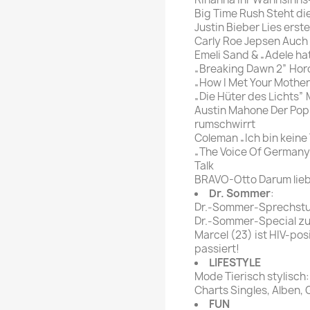
Big Time Rush Steht di
Justin Bieber Lies ers
Carly Roe Jepsen Auch
Emeli Sand & „Adele h
„Breaking Dawn 2” Hor
„How I Met Your Mother
„Die Hüter des Lichts”
Austin Mahone Der Pop
rumschwirrt
Coleman „Ich bin keine 
„The Voice Of Germany”
Talk
BRAVO-Otto Darum liebe
Dr. Sommer
:
Dr.-Sommer-Sprechst
Dr.-Sommer-Special z
Marcel (23) ist HIV-pos
passiert!
LIFESTYLE
Mode Tierisch stylisch
Charts Singles, Alben,
FUN