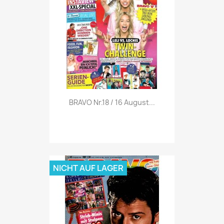
Vorschau

BRAVO Nr.18 / 16 August...
NICHT AUF LAGER