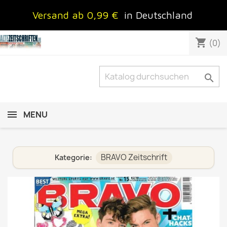
Versand ab 0,99 €
in Deutschland
shopping_cart
(0)

MENU
BRAVO Zeitschrift
Kategorie: