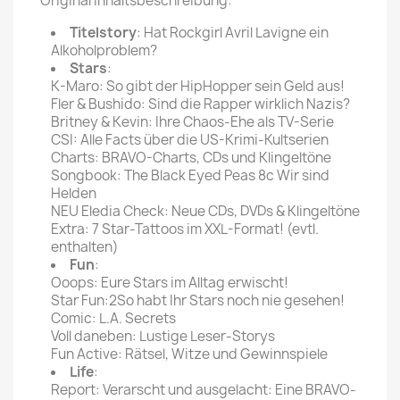
Original Inhaltsbeschreibung:
Titelstory
: Hat Rockgirl Avril Lavigne ein
Alkoholproblem?
Stars
:
K-Maro: So gibt der HipHopper sein Geld aus!
Fler & Bushido: Sind die Rapper wirklich Nazis?
Britney & Kevin: Ihre Chaos-Ehe als TV-Serie
CSI: Alle Facts über die US-Krimi-Kultserien
Charts: BRAVO-Charts, CDs und Klingeltöne
Songbook: The Black Eyed Peas 8c Wir sind
Helden
NEU Eledia Check: Neue CDs, DVDs & Klingeltöne
Extra: 7 Star-Tattoos im XXL-Format! (evtl.
enthalten)
Fun
:
Ooops: Eure Stars im Alltag erwischt!
Star Fun:2So habt Ihr Stars noch nie gesehen!
Comic: L.A. Secrets
Voll daneben: Lustige Leser-Storys
Fun Active: Rätsel, Witze und Gewinnspiele
Life
:
Report: Verarscht und ausgelacht: Eine BRAVO-