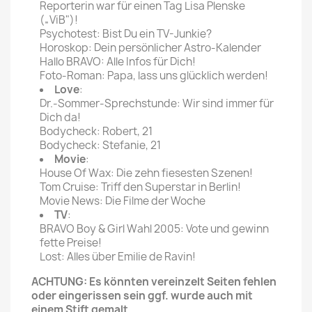
Reporterin war für einen Tag Lisa Plenske
(„ViB")!
Psychotest: Bist Du ein TV-Junkie?
Horoskop: Dein persönlicher Astro-Kalender
Hallo BRAVO: Alle Infos für Dich!
Foto-Roman: Papa, lass uns glücklich werden!
Love
:
Dr.-Sommer-Sprechstunde: Wir sind immer für
Dich da!
Bodycheck: Robert, 21
Bodycheck: Stefanie, 21
Movie
:
House Of Wax: Die zehn fiesesten Szenen!
Tom Cruise: Triff den Superstar in Berlin!
Movie News: Die Filme der Woche
TV
:
BRAVO Boy & Girl Wahl 2005: Vote und gewinn
fette Preise!
Lost: Alles über Emilie de Ravin!
ACHTUNG: Es könnten vereinzelt Seiten fehlen
oder eingerissen sein ggf. wurde auch mit
einem Stift gemalt.