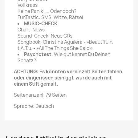
Voll krass
Keine Panik! ... Oder doch?
FunTastic: SMS, Witze, Rätsel
MUSIC-CHECK
Chart-News
Sound-Check: Neue CDs
Songbook: Christina Aguilera - »Beautfful«,
t.A.T.u. - »All The Things She Said«
Psychotest
: Wie gut kennst Du Deinen
Schatz?
ACHTUNG: Es könnten vereinzelt Seiten fehlen
oder eingerissen sein ggf. wurde auch mit
einem Stift gemalt.
Seitenanzahl: 79 Seiten
Sprache: Deutsch