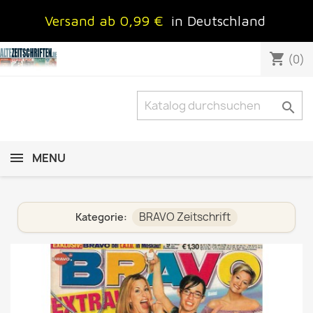
Versand ab 0,99 €
in Deutschland
shopping_cart
(0)

MENU
BRAVO Zeitschrift
Kategorie: