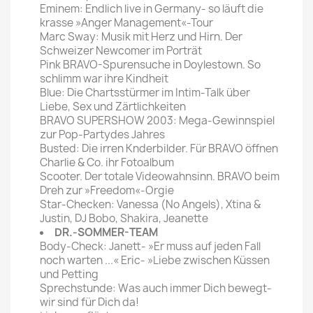
Eminem: Endlich live in Germany- so läuft die
krasse »Anger Management«-Tour
Marc Sway: Musik mit Herz und Hirn. Der
Schweizer Newcomer im Porträt
Pink BRAVO-Spurensuche in Doylestown. So
schlimm war ihre Kindheit
Blue: Die Chartsstürmer im Intim-Talk über
Liebe, Sex und Zärtlichkeiten
BRAVO SUPERSHOW 2003: Mega-Gewinnspiel
zur Pop-Partydes Jahres
Busted: Die irren Knderbilder. Für BRAVO öffnen
Charlie & Co. ihr Fotoalbum
Scooter. Der totale Videowahnsinn. BRAVO beim
Dreh zur »Freedom«-Orgie
Star-Checken: Vanessa (No Angels), Xtina &
Justin, DJ Bobo, Shakira, Jeanette
DR.-SOMMER-TEAM
Body-Check: Janett- »Er muss auf jeden Fall
noch warten ...« Eric- »Liebe zwischen Küssen
und Petting
Sprechstunde: Was auch immer Dich bewegt-
wir sind für Dich da!