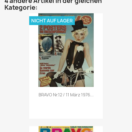
4 andere Artikel in der gleichen
Kategorie:
NICHT AUF LAGER
Vorschau

BRAVO Nr.12 / 11 März 1976...