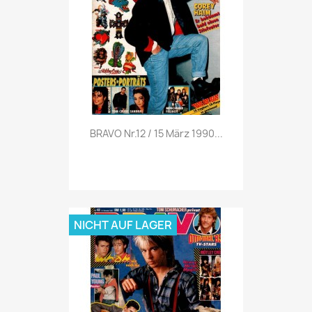
Vorschau

BRAVO Nr.12 / 15 März 1990...
NICHT AUF LAGER