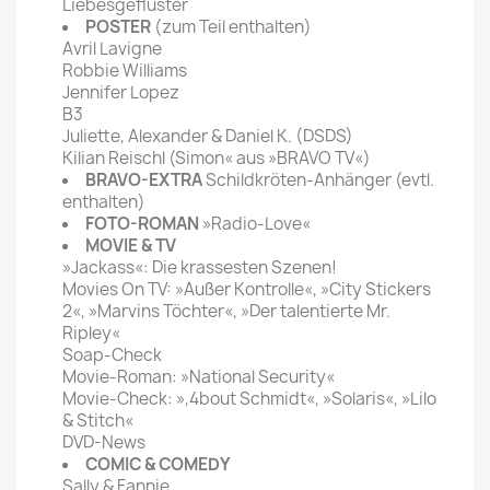
Liebesgeflüster
POSTER
(zum Teil enthalten)
Avril Lavigne
Robbie Williams
Jennifer Lopez
B3
Juliette, Alexander & Daniel K. (DSDS)
Kilian Reischl (Simon« aus »BRAVO TV«)
BRAVO-EXTRA
Schildkröten-Anhänger (evtl.
enthalten)
FOTO-ROMAN
»Radio-Love«
MOVIE & TV
»Jackass«: Die krassesten Szenen!
Movies On TV: »Außer Kontrolle«, »City Stickers
2«, »Marvins Töchter«, »Der talentierte Mr.
Ripley«
Soap-Check
Movie-Roman: »National Security«
Movie-Check: »,4bout Schmidt«, »Solaris«, »Lilo
& Stitch«
DVD-News
COMIC & COMEDY
Sally & Fannie