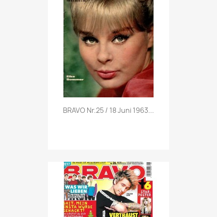
Vorschau

BRAVO Nr.25 / 18 Juni 1963...