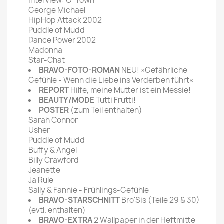
Interview: O-Town
George Michael
HipHop Attack 2002
Puddle of Mudd
Dance Power 2002
Madonna
Star-Chat
BRAVO-FOTO-ROMAN
NEU! »Gefährliche
Gefühle - Wenn die Liebe ins Verderben führt«
REPORT
Hilfe, meine Mutter ist ein Messie!
BEAUTY/MODE
Tutti Frutti!
POSTER
(zum Teil enthalten)
Sarah Connor
Usher
Puddle of Mudd
Buffy & Angel
Billy Crawford
Jeanette
Ja Rule
Sally & Fannie - Frühlings-Gefühle
BRAVO-STARSCHNITT
Bro'Sis (Teile 29 & 30)
(evtl. enthalten)
BRAVO-EXTRA
2 Wallpaper in der Heftmitte