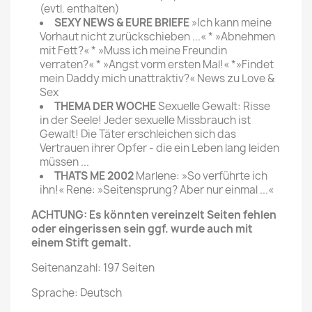
(evtl. enthalten)
SEXY NEWS & EURE BRIEFE
»Ich kann meine
Vorhaut nicht zurückschieben ...« * »Abnehmen
mit Fett?« * »Muss ich meine Freundin
verraten?« * »Angst vorm ersten Mal!« *»Findet
mein Daddy mich unattraktiv?« News zu Love &
Sex
THEMA DER WOCHE
Sexuelle Gewalt: Risse
in der Seele! Jeder sexuelle Missbrauch ist
Gewalt! Die Täter erschleichen sich das
Vertrauen ihrer Opfer - die ein Leben lang leiden
müssen ...
THATS ME 2002
Marlene: »So verführte ich
ihn!« Rene: »Seitensprung? Aber nur einmal ...«
ACHTUNG: Es könnten vereinzelt Seiten fehlen
oder eingerissen sein ggf. wurde auch mit
einem Stift gemalt.
Seitenanzahl: 197 Seiten
Sprache: Deutsch