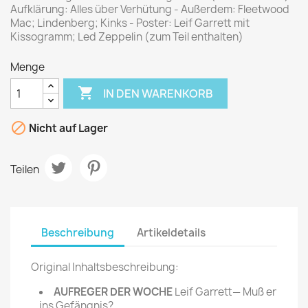
Aufklärung: Alles über Verhütung - Außerdem: Fleetwood
Mac; Lindenberg; Kinks - Poster: Leif Garrett mit
Kissogramm; Led Zeppelin (zum Teil enthalten)
Menge

IN DEN WARENKORB

Nicht auf Lager
Teilen
Beschreibung
Artikeldetails
Original Inhaltsbeschreibung:
AUFREGER DER WOCHE
Leif Garrett— Muß er
ins Gefängnis?