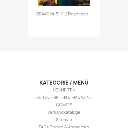
Vorschau

BRAVO Nr.51 / 12 Dezember...
KATEGORIE / MENÜ
NEUHEITEN
ZEITSCHRIFTEN & MAGAZINE
COMICS
Versandkataloge
Sitemap
FAQs Fragen & Antworten