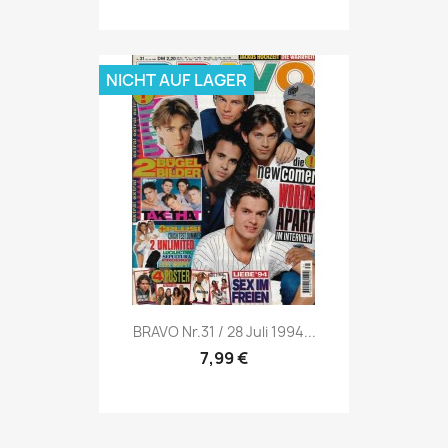
NICHT AUF LAGER
Vorschau

BRAVO Nr.31 / 28 Juli 1994...
7,99 €