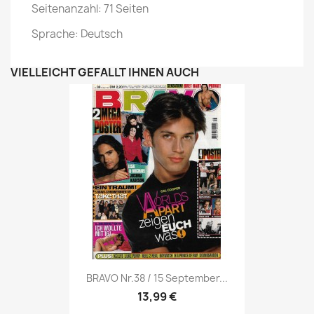
Seitenanzahl: 71 Seiten
Sprache: Deutsch
VIELLEICHT GEFÄLLT IHNEN AUCH
Vorschau

BRAVO Nr.38 / 15 September...
13,99 €