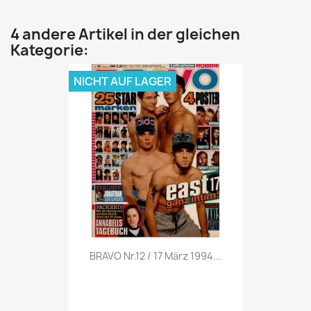
4 andere Artikel in der gleichen
Kategorie:
NICHT AUF LAGER
Vorschau

BRAVO Nr.12 / 17 März 1994...