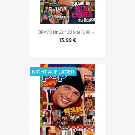
Vorschau

BRAVO Nr.22 / 28 Mai 1998 -...
13,99 €
NICHT AUF LAGER