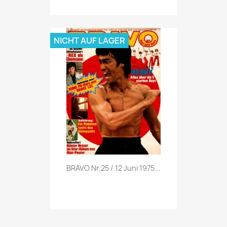
NICHT AUF LAGER
Vorschau

BRAVO Nr.25 / 12 Juni 1975...