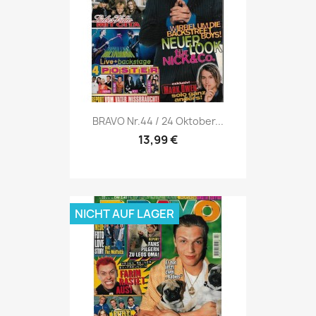
Vorschau

BRAVO Nr.44 / 24 Oktober...
13,99 €
NICHT AUF LAGER