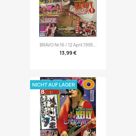
Vorschau

BRAVO Nr.16 / 12 April 1995...
13,99 €
NICHT AUF LAGER