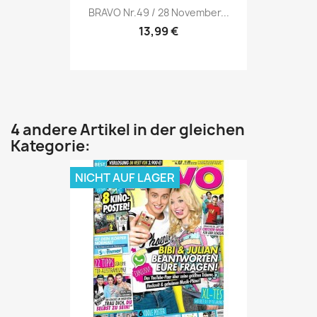
Vorschau

BRAVO Nr.49 / 28 November...
13,99 €
4 andere Artikel in der gleichen
Kategorie:
NICHT AUF LAGER