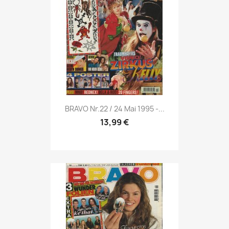
Vorschau

BRAVO Nr.22 / 24 Mai 1995 -...
13,99 €