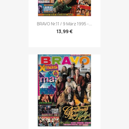
Vorschau

BRAVO Nr.11 / 9 März 1995 -...
13,99 €