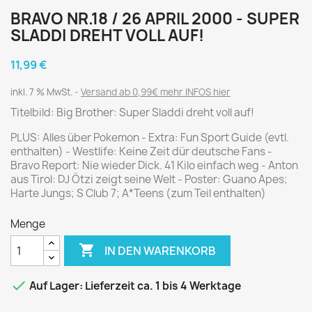
BRAVO NR.18 / 26 APRIL 2000 - SUPER
SLADDI DREHT VOLL AUF!
11,99 €
inkl. 7 % MwSt.
Versand ab 0,99€ mehr INFOS hier
Titelbild: Big Brother: Super Sladdi dreht voll auf!
PLUS: Alles über Pokemon - Extra: Fun Sport Guide (evtl.
enthalten) - Westlife: Keine Zeit dür deutsche Fans -
Bravo Report: Nie wieder Dick. 41 Kilo einfach weg - Anton
aus Tirol: DJ Ötzi zeigt seine Welt - Poster: Guano Apes;
Harte Jungs; S Club 7; A*Teens (zum Teil enthalten)
Menge

IN DEN WARENKORB

Auf Lager: Lieferzeit ca. 1 bis 4 Werktage