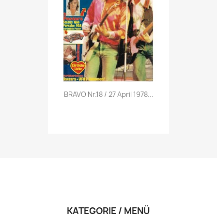
Vorschau

BRAVO Nr.18 / 27 April 1978...
KATEGORIE / MENÜ