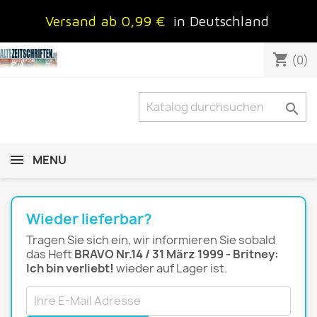
Versand ab 0,99 €
in Deutschland
shopping_cart
(0)

MENU
Wieder lieferbar?
Tragen Sie sich ein, wir informieren Sie sobald
das Heft
BRAVO Nr.14 / 31 März 1999 - Britney:
Ich bin verliebt!
wieder auf Lager ist.