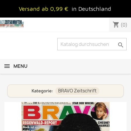
Versand ab 0,99 €
in Deutschland
shopping_cart
(0)

MENU
BRAVO Zeitschrift
Kategorie: