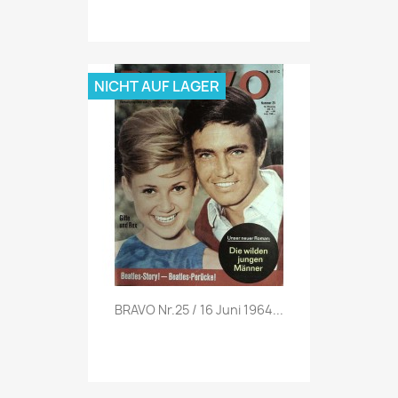
NICHT AUF LAGER
Vorschau

BRAVO Nr.25 / 16 Juni 1964...