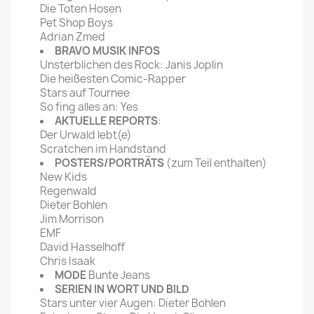
Die Toten Hosen
Pet Shop Boys
Adrian Zmed
BRAVO MUSIK INFOS
Unsterblichen des Rock: Janis Joplin
Die heißesten Comic-Rapper
Stars auf Tournee
So fing alles an: Yes
AKTUELLE REPORTS
:
Der Urwald lebt(e)
Scratchen im Handstand
POSTERS/PORTRÄTS
(zum Teil enthalten)
New Kids
Regenwald
Dieter Bohlen
Jim Morrison
EMF
David Hasselhoff
Chris Isaak
MODE
Bunte Jeans
SERIEN IN WORT UND BILD
Stars unter vier Augen: Dieter Bohlen