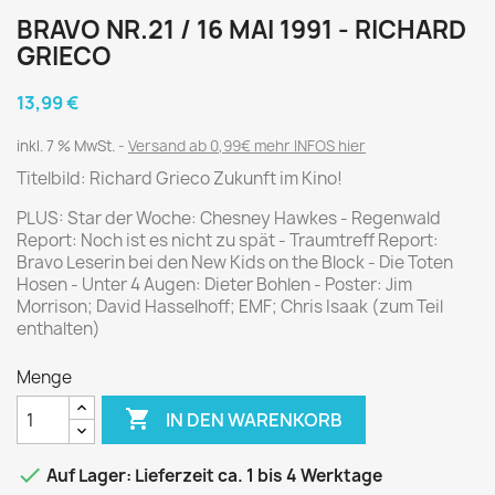
BRAVO NR.21 / 16 MAI 1991 - RICHARD
GRIECO
13,99 €
inkl. 7 % MwSt.
Versand ab 0,99€ mehr INFOS hier
Titelbild: Richard Grieco Zukunft im Kino!
PLUS: Star der Woche: Chesney Hawkes - Regenwald
Report: Noch ist es nicht zu spät - Traumtreff Report:
Bravo Leserin bei den New Kids on the Block - Die Toten
Hosen - Unter 4 Augen: Dieter Bohlen - Poster: Jim
Morrison; David Hasselhoff; EMF; Chris Isaak (zum Teil
enthalten)
Menge

IN DEN WARENKORB

Auf Lager: Lieferzeit ca. 1 bis 4 Werktage