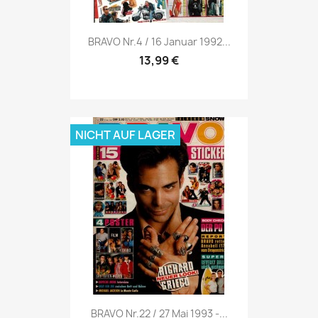
Vorschau

BRAVO Nr.4 / 16 Januar 1992...
13,99 €
NICHT AUF LAGER
Vorschau

BRAVO Nr.22 / 27 Mai 1993 -...