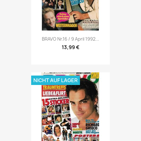
Vorschau

BRAVO Nr.16 / 9 April 1992...
13,99 €
NICHT AUF LAGER