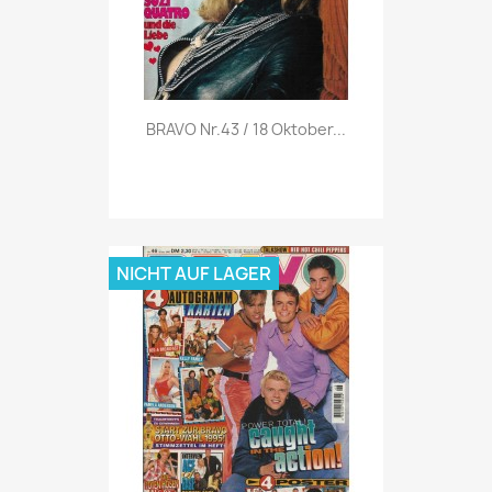
Vorschau

BRAVO Nr.43 / 18 Oktober...
NICHT AUF LAGER