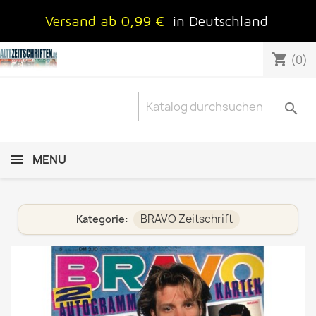
Versand ab 0,99 €
in Deutschland
shopping_cart
(0)

MENU
BRAVO Zeitschrift
Kategorie: