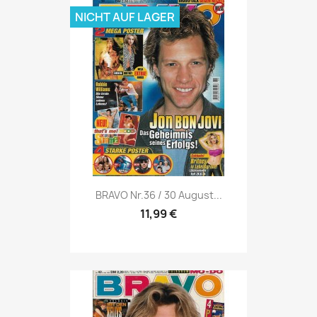
NICHT AUF LAGER
Vorschau

BRAVO Nr.36 / 30 August...
11,99 €