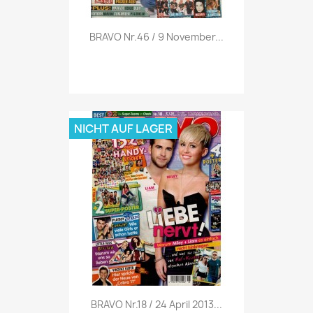
Vorschau

BRAVO Nr.46 / 9 November...
NICHT AUF LAGER
Vorschau

BRAVO Nr.18 / 24 April 2013...