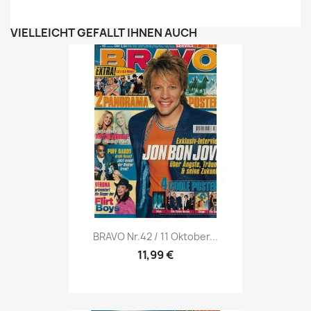
VIELLEICHT GEFÄLLT IHNEN AUCH
Vorschau

BRAVO Nr.42 / 11 Oktober...
11,99 €