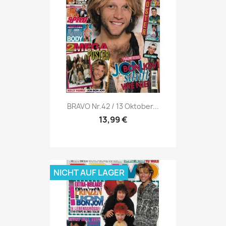
Vorschau

BRAVO Nr.42 / 13 Oktober...
13,99 €
NICHT AUF LAGER