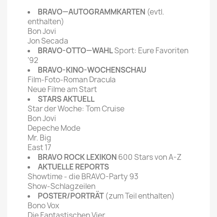
BRAVO—AUTOGRAMMKARTEN
(evtl.
enthalten)
Bon Jovi
Jon Secada
BRAVO-OTTO—WAHL
Sport: Eure Favoriten
'92
BRAVO-KINO-WOCHENSCHAU
Film-Foto-Roman Dracula
Neue Filme am Start
STARS AKTUELL
Star der Woche: Tom Cruise
Bon Jovi
Depeche Mode
Mr. Big
East 17
BRAVO ROCK LEXIKON
600 Stars von A-Z
AKTUELLE REPORTS
Showtime - die BRAVO-Party 93
Show-Schlagzeilen
POSTER/PORTRÄT
(zum Teil enthalten)
Bono Vox
Die Fantastischen Vier