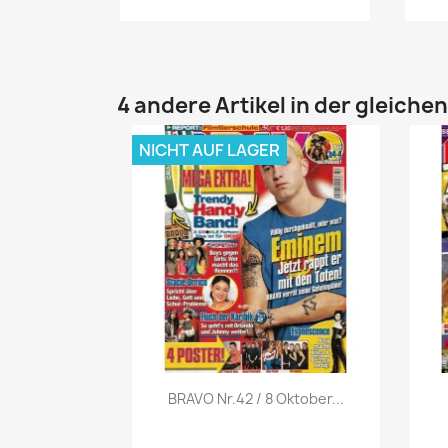
4 andere Artikel in der gleiche
NICHT AUF LAGER
Vorschau

BRAVO Nr.42 / 8 Oktober...