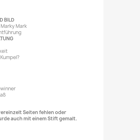
D BILD
: Marky Mark
Entführung
ATUNG
keit
r Kumpel?
ewinner
paß
!
reinzelt Seiten fehlen oder
urde auch mit einem Stift gemalt.