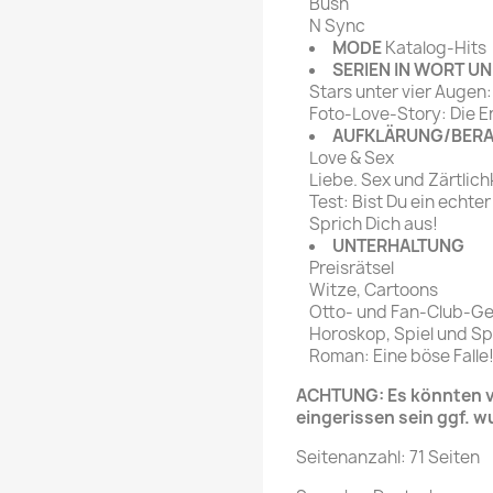
Bush
N Sync
MODE
Katalog-Hits
SERIEN IN WORT UN
Stars unter vier Augen
Foto-Love-Story: Die 
AUFKLÄRUNG/BER
Love & Sex
Liebe. Sex und Zärtlich
Test: Bist Du ein echte
Sprich Dich aus!
UNTERHALTUNG
Preisrätsel
Witze, Cartoons
Otto- und Fan-Club-G
Horoskop, Spiel und S
Roman: Eine böse Falle
ACHTUNG: Es könnten ve
eingerissen sein ggf. w
Seitenanzahl: 71 Seiten