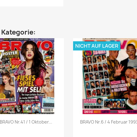
n Kategorie:
NICHT AUF LAGER
Vorschau
Vorschau


BRAVO Nr.41 / 1 Oktober...
BRAVO Nr.6 / 4 Februar 1993