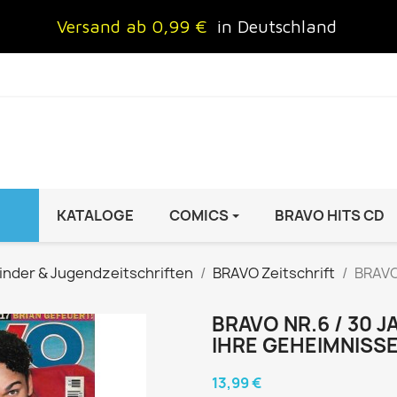
Versand ab 0,99 €
in Deutschland
KATALOGE
COMICS
BRAVO HITS CD
IND
FRAUEN
AUTO & MOTOR
inder & Jugendzeitschriften
BRAVO Zeitschrift
BRAVO 
Brigitte
ADAC Motorwelt
 Special
Cosmopolitan
auto motor sport Archiv
BRAVO NR.6 / 30 J
IHRE GEHEIMNISS
rift
freundin
Autoprospekte &
InStyle
Broschüren
13,99 €