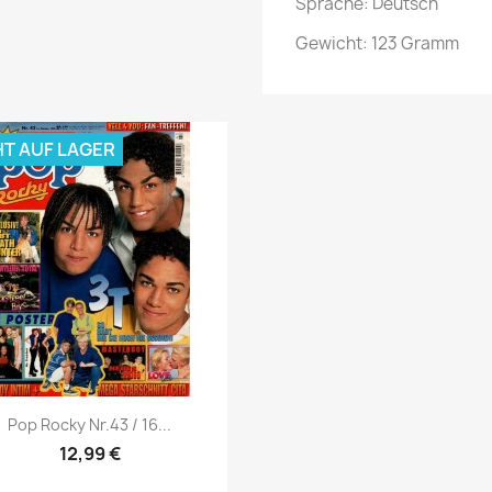
Sprache: Deutsch
Gewicht: 123 Gramm
HT AUF LAGER
Vorschau

Pop Rocky Nr.43 / 16...
12,99 €