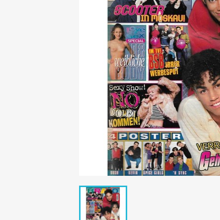
Mädchen
POP Rocky
Yam!
GESCHICHTE
BOULEVAR