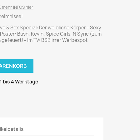
National Geographic
 mehr INFOS hier
P.M. Biografie
eheimnisse!
PM Magazin
ve & Sex Special: Der weibliche Körper - Sexy
Unser Wald
oster: Bush; Kevin; Spice Girls; N Sync (zum
an gefeuert! - Im TV: BSB irrer Werbespot
MUSIK
MODE
Breakout
Anna burda
Graceland
Der Stern
WARENKORB
JUICE
Für Sie
Metal Hammer
neue mode
 1 bis 4 Werktage
Rolling Stone
Ottobre
Sports Illustrated
Verena
Vogue
ERBRAUCHER
HANDWERK
ikeldetails
ter Rat
Hobby