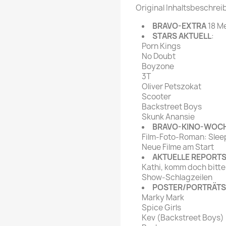
rte Zeitschrift
Mare
Original Inhaltsbeschrei
Bravo Screenfun
rift
MERIAN
BRAVO-EXTRA
18 Me
CINEMA
STARS AKTUELL
:
Fernsehwoche
Porn Kings
eitschrift
No Doubt
Funk Uhr
Boyzone
 Magazin
Funk und Film
3T
ft
Oliver Petszokat
HÖRZU
TAGES &
Scooter
WOCHENZEITUNGE
N-Zone
Backstreet Boys
Skunk Anansie
Bildzeitung
Progress Film
BRAVO-KINO-WOC
hrift
Frankfurter Allgemeine
Film-Foto-Roman: Slee
Neue Filme am Start
Magazin
AKTUELLE REPORT
Frankfurter Illustrierte
Kathi, komm doch bitte
e
Show-Schlagzeilen
POSTER/PORTRÄTS
rift
Marky Mark
Spice Girls
Kev (Backstreet Boys)