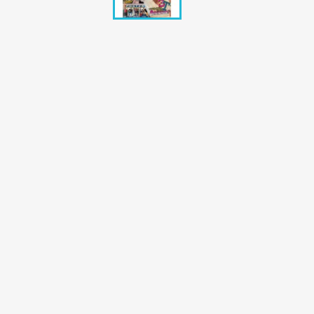
Bunte Illustrie
Cicero Zeitsch
Das Magazin
DER SPIEGEL Z
Eulenspiegel
Max Zeitschri
Neue Post
Neue Revue
pardon Zeitsc
Quick
stern Archiv
stern Biografi
Tempo Zeitsch
Wiener