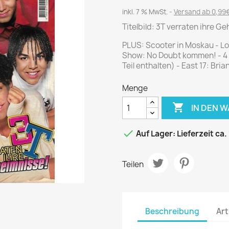
Journal
Die Fahrschule
inkl. 7 % MwSt.
Versand ab 0,99€
Shape
Gute Fahrt
Titelbild: 3T verraten ihre G
Klassik Motorrad
PLUS: Scooter in Moskau - Lo
MO Zeitschrift
Show: No Doubt kommen! - 4 P
Motor Klassik
Teil enthalten) - East 17: Bri
Motorrad Classic
Menge
Motorrad Zeitschrift

IN DEN 
Oldtimer Markt
Programmhefte Rennen

Auf Lager: Lieferzeit ca.
PS das Sport Motorrad
Rallye Racing
Teilen
TOURENFAHRER
 / POLITIK /
FILM & KINO
REISE &
V
Beschreibung
Art
D
URLAUB
Bild und Funk
Gu