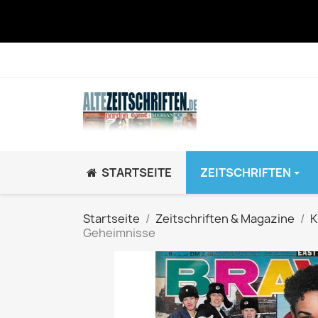
STARTSEITE
ZEITSCHRIFTEN
JUGEND / K
Startseite
Zeitschriften & Magazine
K
Geheimnisse
BRAVO GiRL!
BRAVO HipHop
BRAVO Zeitsch
hey!