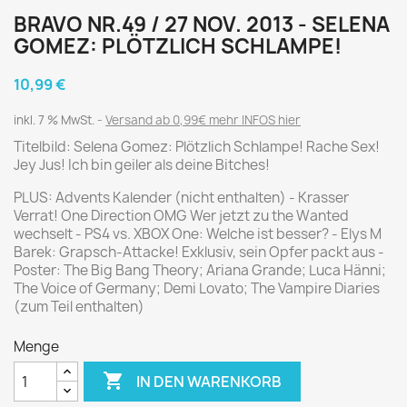
BRAVO NR.49 / 27 NOV. 2013 - SELENA
GOMEZ: PLÖTZLICH SCHLAMPE!
10,99 €
inkl. 7 % MwSt.
Versand ab 0,99€ mehr INFOS hier
Titelbild: Selena Gomez: Plötzlich Schlampe! Rache Sex!
Jey Jus! Ich bin geiler als deine Bitches!
PLUS: Advents Kalender (nicht enthalten) - Krasser
Verrat! One Direction OMG Wer jetzt zu the Wanted
wechselt - PS4 vs. XBOX One: Welche ist besser? - Elys M
Barek: Grapsch-Attacke! Exklusiv, sein Opfer packt aus -
Poster: The Big Bang Theory; Ariana Grande; Luca Hänni;
The Voice of Germany; Demi Lovato; The Vampire Diaries
(zum Teil enthalten)
Menge

IN DEN WARENKORB