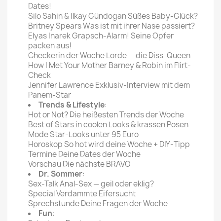
Dates!
Silo Sahin & Ilkay Gündogan Süßes Baby-Glück?
Britney Spears Was ist mit ihrer Nase passiert?
Elyas Inarek Grapsch-Alarm! Seine Opfer
packen aus!
Checkerin der Woche Lorde — die Diss-Queen
How I Met Your Mother Barney & Robin im Flirt-
Check
Jennifer Lawrence Exklusiv-Interview mit dem
Panem-Star
Trends & Lifestyle
:
Hot or Not? Die heißesten Trends der Woche
Best of Stars in coolen Looks & krassen Posen
Mode Star-Looks unter 95 Euro
Horoskop So hot wird deine Woche + DIY-Tipp
Termine Deine Dates der Woche
Vorschau Die nächste BRAVO
Dr. Sommer
:
Sex-Talk Anal-Sex — geil oder eklig?
Special Verdammte Eifersucht
Sprechstunde Deine Fragen der Woche
Fun
: