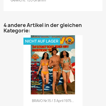
Gewicht: 135 Gramm
4 andere Artikel in der gleichen
Kategorie:
NICHT AUF LAGER
Vorschau

BRAVO Nr.15 / 3 April 1975...