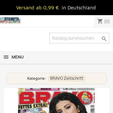
Versand ab 0,99 €
in Deutschland
shopping_cart
(0)

MENU
BRAVO Zeitschrift
Kategorie: