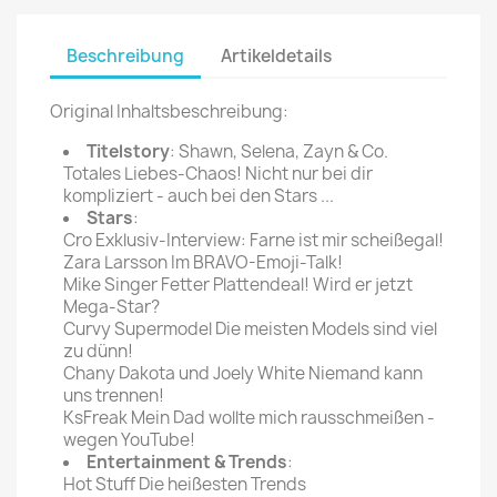
Beschreibung
Artikeldetails
Original Inhaltsbeschreibung:
Titelstory
: Shawn, Selena, Zayn & Co.
Totales Liebes-Chaos! Nicht nur bei dir
kompliziert - auch bei den Stars ...
Stars
:
Cro Exklusiv-Interview: Farne ist mir scheißegal!
Zara Larsson Im BRAVO-Emoji-Talk!
Mike Singer Fetter Plattendeal! Wird er jetzt
Mega-Star?
Curvy Supermodel Die meisten Models sind viel
zu dünn!
Chany Dakota und Joely White Niemand kann
uns trennen!
KsFreak Mein Dad wollte mich rausschmeißen -
wegen YouTube!
Entertainment & Trends
:
Hot Stuff Die heißesten Trends