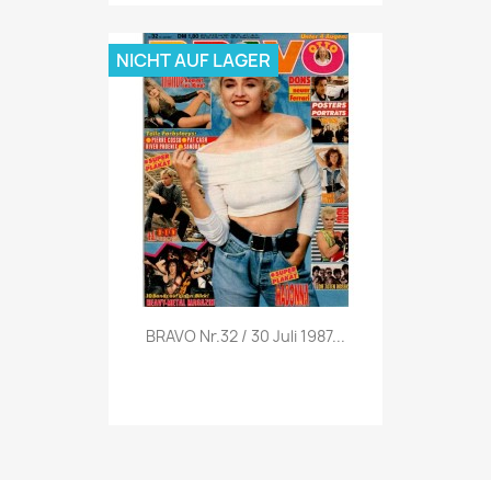
NICHT AUF LAGER
Vorschau

BRAVO Nr.32 / 30 Juli 1987...