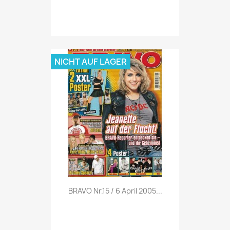
NICHT AUF LAGER
Vorschau

BRAVO Nr.15 / 6 April 2005...