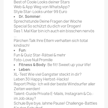
Best of Coole Looks deiner Stars
Web & App Weg von WhatsApp?
Style Star-Looks unter 99 Euro
Dr. Sommer
:
Sprechstunde Deine Fragen der Woche
Special So schützt du dich vor Drogen!
Das 1. Mal Klar bin ich auch ein bisschen nervös
...
Pärchen Talk Ihre Eltern verhalten sich total
kindisch!
Fun
:
Fun & Quiz Star-Rätsel & mehr
Foto-Love Null Promille
Fitness & Body
: Be fit! Sweet up your life!
Leben
:
XL-Test Wie viel Gangster steckt in dir?
Leben 30 Happy Herbst-Hacks!
Report Philip: Ich will der beste Windsurfer aller
Zeiten werden!
Talent-Guide Private E-Mails, Instagram & Co.:
im Job okay?
Schule Bye bye, lahme Pause! Challenge-Battles