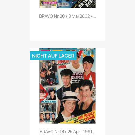
Vorschau

BRAVO Nr.20 / 8 Mai 2002 -...
NICHT AUF LAGER
Vorschau

BRAVO Nr.18 / 25 April 1991...