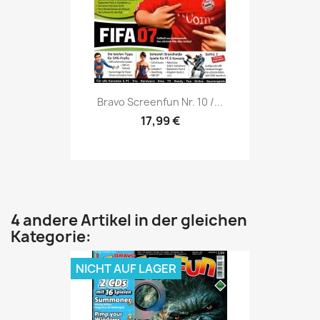
Vorschau

Bravo Screenfun Nr. 10 /...
17,99 €
4 andere Artikel in der gleichen
Kategorie:
NICHT AUF LAGER