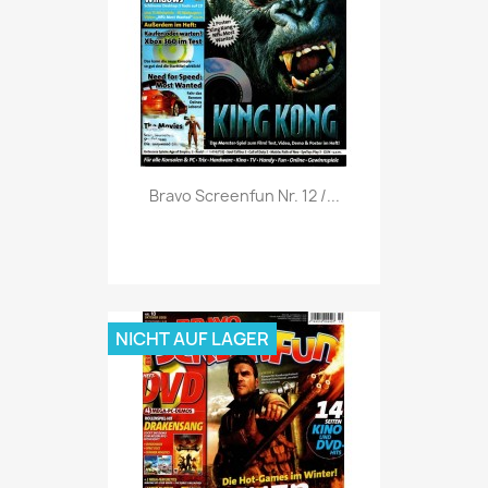
Vorschau

Bravo Screenfun Nr. 12 /...
NICHT AUF LAGER