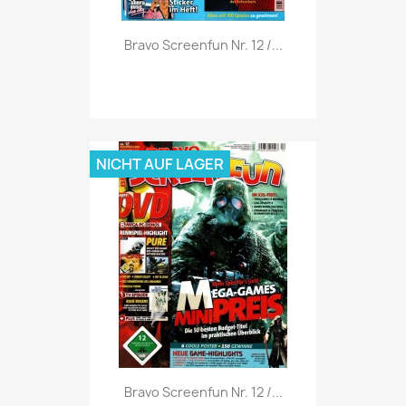
Vorschau

Bravo Screenfun Nr. 12 /...
NICHT AUF LAGER
Vorschau

Bravo Screenfun Nr. 12 /...