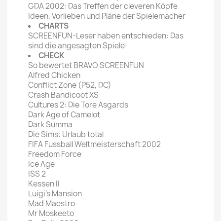
GDA 2002: Das Treffen der cleveren Köpfe
Ideen, Vorlieben und Pläne der Spielemacher
CHARTS
SCREENFUN-Leser haben entschieden: Das
sind die angesagten Spiele!
CHECK
So bewertet BRAVO SCREENFUN
Alfred Chicken
Conflict Zone (P52, DC)
Crash Bandicoot XS
Cultures 2: Die Tore Asgards
Dark Age of Camelot
Dark Summa
Die Sims: Urlaub total
FIFA Fussball Weltmeisterschaft 2002
Freedom Force
Ice Age
ISS 2
Kessen II
Luigi's Mansion
Mad Maestro
Mr Moskeeto