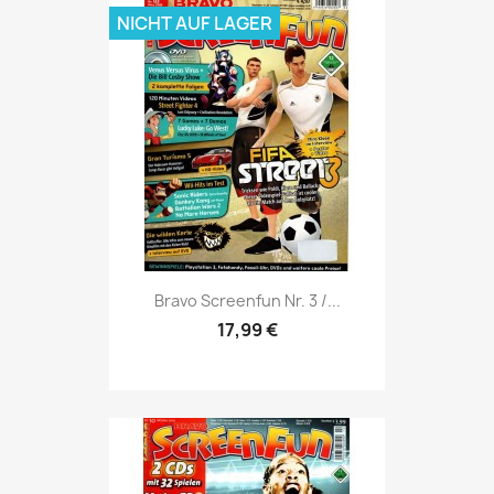
NICHT AUF LAGER
Vorschau

Bravo Screenfun Nr. 3 /...
17,99 €