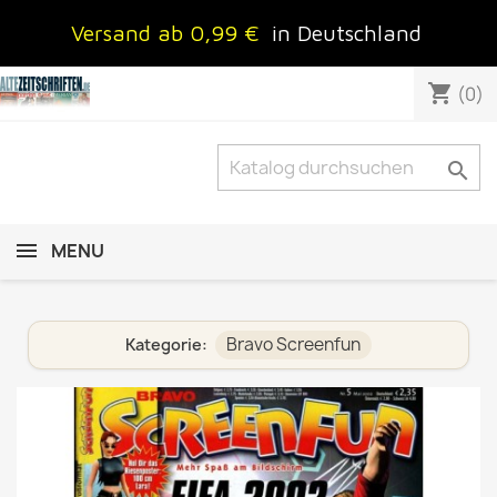
Versand ab 0,99 €
in Deutschland
shopping_cart
(0)

MENU
Bravo Screenfun
Kategorie: