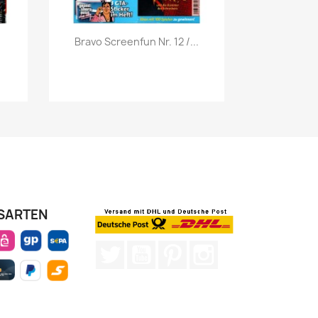
Vorschau

Bravo Screenfun Nr. 12 /...
SARTEN
Twitter
YouTube
Pinterest
Instagram