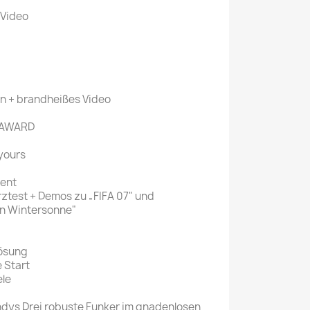
 Video
n + brandheißes Video
6 AWARD
 yours
gent
rztest + Demos zu „FIFA 07" und
n Wintersonne"
Lösung
 Start
ele
dys Drei robuste Funker im gnadenlosen