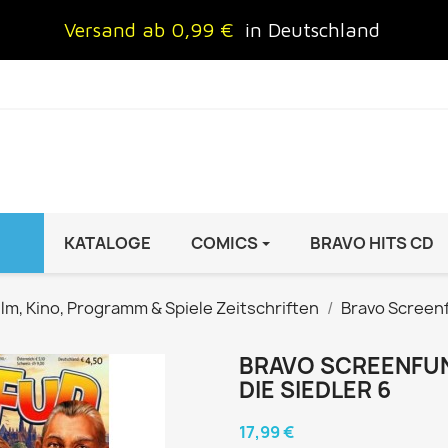
Versand ab 0,99 €
in Deutschland
KATALOGE
COMICS
BRAVO HITS CD
IND
FRAUEN
AUTO & MOTOR
ilm, Kino, Programm & Spiele Zeitschriften
Bravo Screen
Brigitte
ADAC Motorwelt
 Special
Cosmopolitan
auto motor sport Archiv
BRAVO SCREENFUN 
DIE SIEDLER 6
rift
freundin
Autoprospekte &
InStyle
Broschüren
17,99 €