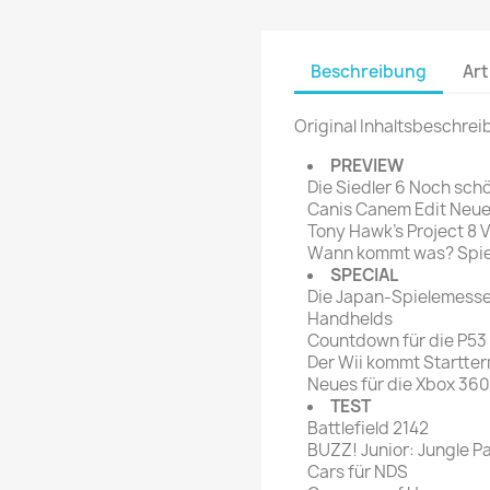
rte Zeitschrift
Mare
Bravo Screenfun
rift
MERIAN
CINEMA
Beschreibung
Art
Fernsehwoche
eitschrift
Original Inhaltsbeschrei
Funk Uhr
 Magazin
Funk und Film
PREVIEW
ft
Die Siedler 6 Noch sch
HÖRZU
TAGES &
Canis Canem Edit Neue
WOCHENZEITUNGE
N-Zone
Tony Hawk's Project 8 
Wann kommt was? Spiel
Bildzeitung
Progress Film
SPECIAL
hrift
Frankfurter Allgemeine
Die Japan-Spielemesse 
Handhelds
Magazin
Countdown für die P53 
Frankfurter Illustrierte
Der Wii kommt Startter
e
Neues für die Xbox 360
TEST
rift
Battlefield 2142
BUZZ! Junior: Jungle P
Cars für NDS