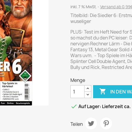
Journal
Die Fahrschule
inkl. 7 % MwSt.
Versand ab 0,99€
Shape
Gute Fahrt
Titelbild: Die Siedler 6: Erst
Klassik Motorrad
wuseliger
MO Zeitschrift
PLUS: Test im Heft Need for 
Motor Klassik
so machst du den PC leiser: 
nervigen Rechner Lärm - Die
Motorrad Classic
Fantasy 13, Metal Gear Solid 
Motorrad Zeitschrift
Wars uvm. - Top Spiele im Här
Splinter Cell Double Agent, Di
Oldtimer Markt
Bully und Rick, Restricted Are
Programmhefte Rennen
Menge
PS das Sport Motorrad
Rallye Racing

IN DEN 
TOURENFAHRER

Auf Lager: Lieferzeit ca.
 / POLITIK /
FILM & KINO
REISE &
V
Teilen
D
URLAUB
Bild und Funk
Gu