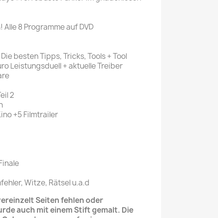
n! Alle 8 Programme auf DVD
Die besten Tipps, Tricks, Tools + Tool
ro Leistungsduell + aktuelle Treiber
are
eil 2
n
ino +5 Filmtrailer
inale
fehler, Witze, Rätsel u.a.d
reinzelt Seiten fehlen oder
urde auch mit einem Stift gemalt. Die