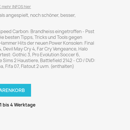
National Geographic
 mehr INFOS hier
P.M. Biografie
mals angespielt, noch schöner, besser,
PM Magazin
Unser Wald
Speed Carbon: Brandheiss eingetroffen - Psst
Die besten Tipps, Tricks und Tools gegen
MUSIK
MODE
 Hammer Hits der neuen Power Konsolen: Final
Breakout
Anna burda
4, Devil May Cry 4, Far Cry Vengeance, Halo
test: Gothic 3, Pro Evolution Soccer 6,
Graceland
Der Stern
e Sims 2 Haustiere, Battlefield 2142 - CD / DVD:
JUICE
Für Sie
a, Fifa 07, Flatout 2 uvm. (enthalten)
Metal Hammer
neue mode
Rolling Stone
Ottobre
WARENKORB
Sports Illustrated
Verena
 1 bis 4 Werktage
Vogue
ERBRAUCHER
HANDWERK
ter Rat
Hobby