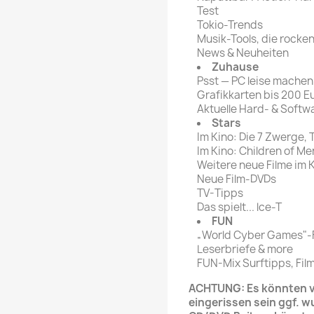
Test
Tokio-Trends
Musik-Tools, die rocke
News & Neuheiten
Zuhause
Psst — PC leise machen 
Grafikkarten bis 200 Eu
Aktuelle Hard- & Softw
Stars
Im Kino: Die 7 Zwerge, T
Im Kino: Children of Me
Weitere neue Filme im K
Neue Film-DVDs
TV-Tipps
Das spielt... lce-T
FUN
„World Cyber Games"-F
Leserbriefe & more
FUN-Mix Surftipps, Film
ACHTUNG: Es könnten ve
eingerissen sein ggf. w