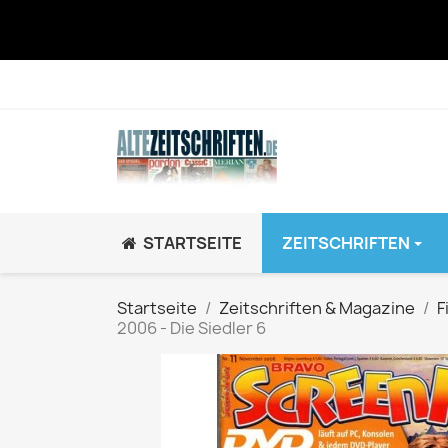
STARTSEITE
ZEITSCHRIFTEN
JUGEND / K
Startseite
Zeitschriften & Magazine
F
2006 - Die Siedler 6
BRAVO GiRL!
BRAVO HipHop
BRAVO Zeitsch
hey!