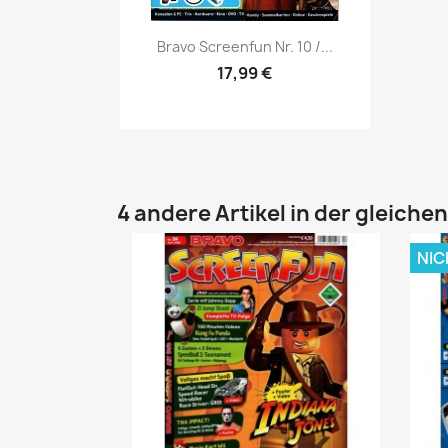
Vorschau

Bravo Screenfun Nr. 10 /...
17,99 €
4 andere Artikel in der gleiche
NIC