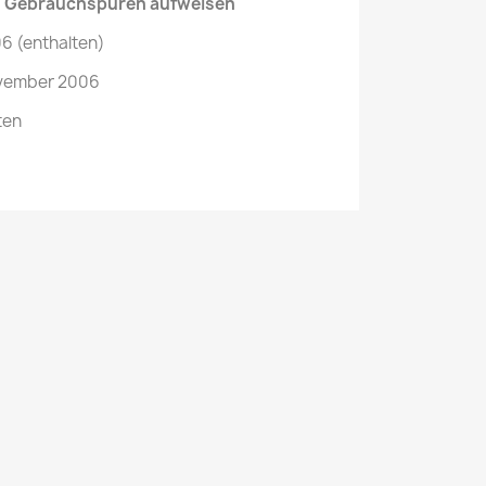
e Gebrauchspuren aufweisen
06 (enthalten)
vember 2006
ten