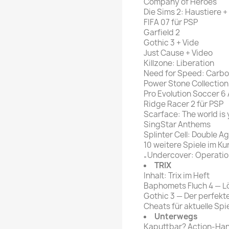
Company of Heroes
Die Sims 2: Haustiere +
FIFA 07 für PSP
Garfield 2
Gothic 3 + Vide
Just Cause + Video
Killzone: Liberation
Need for Speed: Carbo
Power Stone Collection
Pro Evolution Soccer 
Ridge Racer 2 für PSP
Scarface: The world is
SingStar Anthems
Splinter Cell: Double A
10 weitere Spiele im Ku
„Undercover: Operatio
TRIX
Inhalt: Trix im Heft
Baphomets Fluch 4 — 
Gothic 3 — Der perfekte
Cheats für aktuelle Spi
Unterwegs
Kaputtbar? Action-Han