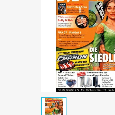
Mädchen
POP Rocky
Yam!
GESCHICHTE
BOULEVAR