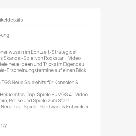
Mein schöner
Garten
ikeldetails
selber machen
bung:
Selbst ist der
Mann
öner wuseln im Echtzeit-Strategical!
SONSTIGE
s Skandal-Spiel von Rockstar + Video
N
Viele neue Ideen und Tricks im Eigenbau
Sonstige
e-Erscheinungstermine auf einen Blick
Magazine
TGS Neue Spielehits für Konsolen &
Heiße Infos, Top-Spiele + „MGS 4"-Video
min, Preise und Spiele zum Start
 Neue Top-Spiele, Hardware & Entwickler
arty