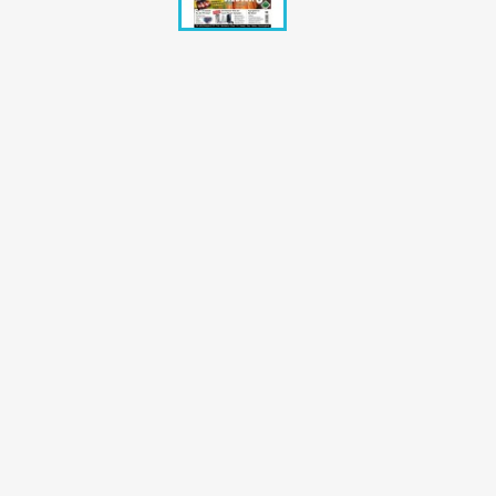
Bunte Illustrie
Cicero Zeitsch
Das Magazin
DER SPIEGEL Z
Eulenspiegel
Max Zeitschri
Neue Post
Neue Revue
pardon Zeitsc
Quick
stern Archiv
stern Biografi
Tempo Zeitsch
Wiener